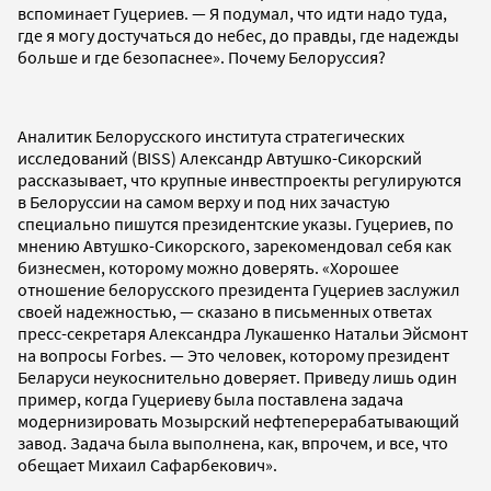
вспоминает Гуцериев. — Я подумал, что идти надо туда,
где я могу достучаться до небес, до правды, где надежды
больше и где безопаснее». Почему Белоруссия?
Аналитик Белорусского института стратегических
исследований (BISS) Александр Автушко-Сикорский
рассказывает, что крупные инвестпроекты регулируются
в Белоруссии на самом верху и под них зачастую
специально пишутся президентские указы. Гуцериев, по
мнению Автушко-Сикорского, зарекомендовал себя как
бизнесмен, которому можно доверять. «Хорошее
отношение белорусского президента Гуцериев заслужил
своей надежностью, — сказано в письменных ответах
пресс-секретаря Александра Лукашенко Натальи Эйсмонт
на вопросы Forbes. — Это человек, которому президент
Беларуси неукоснительно доверяет. Приведу лишь один
пример, когда Гуцериеву была поставлена задача
модернизировать Мозырский нефтеперерабатывающий
завод. Задача была выполнена, как, впрочем, и все, что
обещает Михаил Сафарбекович».