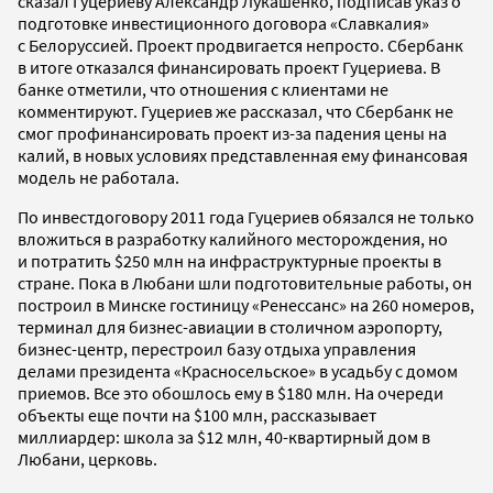
сказал Гуцериеву Александр Лукашенко, подписав указ о
подготовке инвестиционного договора «Славкалия»
с Белоруссией. Проект продвигается непросто. Сбербанк
в итоге отказался финансировать проект Гуцериева. В
банке отметили, что отношения с клиентами не
комментируют. Гуцериев же рассказал, что Сбербанк не
смог профинансировать проект из-за падения цены на
калий, в новых условиях представленная ему финансовая
модель не работала.
По инвестдоговору 2011 года Гуцериев обязался не только
вложиться в разработку калийного месторождения, но
и потратить $250 млн на инфраструктурные проекты в
стране. Пока в Любани шли подготовительные работы, он
построил в Минске гостиницу «Ренессанс» на 260 номеров,
терминал для бизнес-авиации в столичном аэропорту,
бизнес-центр, перестроил базу отдыха управления
делами президента «Красносельское» в усадьбу с домом
приемов. Все это обошлось ему в $180 млн. На очереди
объекты еще почти на $100 млн, рассказывает
миллиардер: школа за $12 млн, 40-квартирный дом в
Любани, церковь.