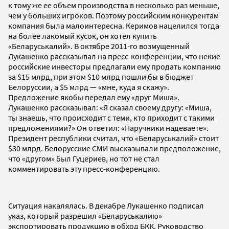
к тому же ее объем производства в несколько раз меньше,
чем у больших игроков. Поэтому российским конкурентам
компания была малоинтересна. Керимов нацелился тогда
на более лакомый кусок, он хотел купить
«Беларуськалий». В октябре 2011-го возмущенный
Лукашенко рассказывал на пресс-конференции, что некие
российские инвесторы предлагали ему продать компанию
за $15 млрд, при этом $10 млрд пошли бы в бюджет
Белоруссии, а $5 млрд — «мне, куда я скажу».
Предложение якобы передал ему «друг Миша».
Лукашенко рассказывал: «Я сказал своему другу: «Миша,
ты знаешь, что происходит с теми, кто приходит с такими
предложениями?» Он ответил: «Наручники надеваете».
Президент республики считал, что «Беларуськалий» стоит
$30 млрд. Белорусские СМИ высказывали предположение,
что «другом» был Гуцериев, но тот не стал
комментировать эту пресс-конференцию.
Ситуация накалялась. В декабре Лукашенко подписал
указ, который разрешил «Беларуськалию»
экспортировать продукцию в обход БКК. Руководство