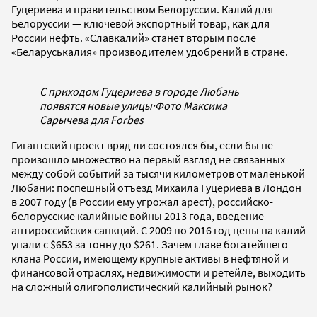
Гуцериева и правительством Белоруссии. Калий для
Белоруссии — ключевой экспортный товар, как для
России нефть. «Славкалий» станет вторым после
«Беларуськалия» производителем удобрений в стране.
С приходом Гуцериева в городе Любань
появятся новые улицы
·
Фото Максима
Сарычева для Forbes
Гигантский проект вряд ли состоялся бы, если бы не
произошло множество на первый взгляд не связанных
между собой событий за тысячи километров от маленькой
Любани: поспешный отъезд Михаила Гуцериева в Лондон
в 2007 году (в России ему угрожал арест), российско-
белорусские калийные войны 2013 года, введение
антироссийских санкций. С 2009 по 2016 год цены на калий
упали с $653 за тонну до $261. Зачем главе богатейшего
клана России, имеющему крупные активы в нефтяной и
финансовой отраслях, недвижимости и ретейле, выходить
на сложный олигополистический калийный рынок?