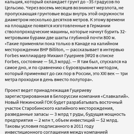
кальция, который охлаждает грунт до –35 градусов по
Цельсию. Через восемь месяцев возникнет мерзлота, не
пропускающая грунтовые воды внутрь этой окружности
диаметром несколько десятков метров. К этому времени
на площадке появятся изготовленные в Германии
стволопроходческие машины, которые начнут бурить 32-
метровыми бурами две шахты глубиной почти 800 м.
«Такие применяли пока только в Канаде на калийном
месторождении BHP Billiton, — рассказывает в интервью
Forbes миллиардер Михаил Гуцериев (№20 в списке
Forbes, состояние — $6,3 млрд). — Я там был, спускался на
самое дно, и по сравнению с буровзрывным методом,
который применяют до сих пор в России, это XXI век — три
метра проходки в день вместо полутора».
Проект ведет принадлежащая Гуцериеву
зарегистрированная в Белоруссии компания «Славкалий».
Новый Нежинский ГОК будет разрабатывать восточный
участок Старобинского калийного месторождения,
разведанные запасы — 3 млрд т руды, будущая мощность
предприятия — 2 млн т, объем инвестиций — $2 млрд.
Таковы условия подписанного в 2011 году
инвестиционного соглашения между компанией