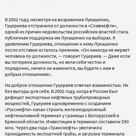
В 2002 году, несмотря на возражения Лукашенко,
Гуцериева отстранили от должности в «Славнефти»,
одной из причин недовольства российских властей стала
публичная поддержка им Лукашенко на выборах. К
удивлению Гуцериева, отношение к нему Лукашенко
после отставки осталось прежним. «Он никогда не меряет
человека по должности, — говорит Гуцериев. — Даже если
вы потеряли должность, но вели себя честно и
порядочно, ничего не изменится, вы будете с ним в
добрых отношениях».
На доброе отношение Гуцериев отвечал взаимностью. Не
без выгоды для себя. В 2002 году, когда в России был
дефицит экспортных нефтяных трубопроводных
мощностей, Гуцериев одновременно с созданием
«Русснефти» начал строить железнодорожный
нефтеналивной терминал у границы с Белоруссией в
Брянской области. Инвестиции в терминал составили $90
млн. Через два года «Транснефть» увеличила
проходимость экспортной трубы, и загрузка терминала