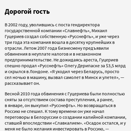
Дорогой гость
В 2002 году, уволившись с поста гендиректора
государственной компании «Славнефть», Михаил
Гуцериев создал собственную «Русснефть», и уже через
три года эта компания вошла в десятку крупнейших в
отрасли. Летом 2007 года бизнесмену предъявили
обвинения в неуплате налогов и в незаконном
предпринимательстве. Не дожидаясь ареста, Гуцериев
спешно продал «Русснефть» Олегу Дерипаске за $3,5 млрд
и скрылся в Лондоне. «Я уходил через Беларусь, просто
сел ночью в машину, вызвал самолет в Минск и улетел», —
рассказывает он.
Весной 2010 года обвинения с Гуцериева были полностью
сняты за отсутствием состава преступления, а ранее,
в январе, он выкупил «Русснефть». Но возвращаться в
Россию не спешил. К тому времени он уже начал
переговоры в Белоруссии о создании калийной компании,
ставшей впоследствии «Славкалием». «Осадок остался, и у
меня не было желания инвестировать в Россию, —