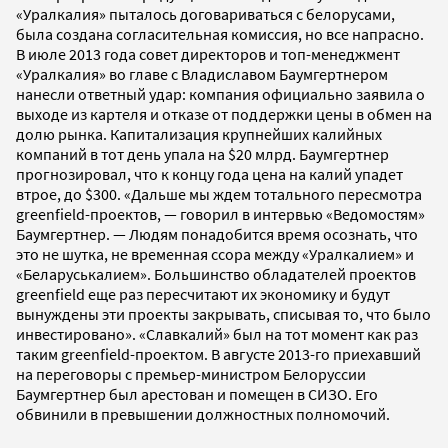
«Уралкалия» пыталось договариваться с белорусами,
была создана согласительная комиссия, но все напрасно.
В июле 2013 года совет директоров и топ-менеджмент
«Уралкалия» во главе с Владиславом Баумгертнером
нанесли ответный удар: компания официально заявила о
выходе из картеля и отказе от поддержки цены в обмен на
долю рынка. Капитализация крупнейших калийных
компаний в тот день упала на $20 млрд. Баумгертнер
прогнозировал, что к концу года цена на калий упадет
втрое, до $300. «Дальше мы ждем тотального пересмотра
greenfield-проектов, — говорил в интервью «Ведомостям»
Баумгертнер. — Людям понадобится время осознать, что
это не шутка, не временная ссора между «Уралкалием» и
«Беларуськалием». Большинство обладателей проектов
greenfield еще раз пересчитают их экономику и будут
вынуждены эти проекты закрывать, списывая то, что было
инвестировано». «Славкалий» был на тот момент как раз
таким greenfield-проектом. В августе 2013-го приехавший
на переговоры с премьер-министром Белоруссии
Баумгертнер был арестован и помещен в СИЗО. Его
обвинили в превышении должностных полномочий.