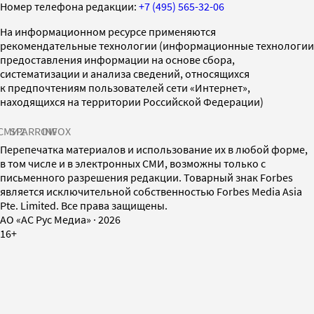
Номер телефона редакции:
+7 (495) 565-32-06
На информационном ресурсе применяются
рекомендательные технологии (информационные технологии
предоставления информации на основе сбора,
систематизации и анализа сведений, относящихся
к предпочтениям пользователей сети «Интернет»,
находящихся на территории Российской Федерации)
СМИ2
SPARROW
INFOX
Перепечатка материалов и использование их в любой форме,
в том числе и в электронных СМИ, возможны только с
письменного разрешения редакции. Товарный знак Forbes
является исключительной собственностью Forbes Media Asia
Pte. Limited. Все права защищены.
AO «АС Рус Медиа»
·
2026
16+