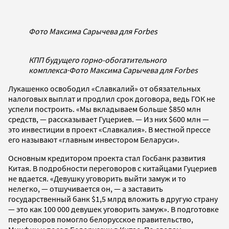
Фото Максима Сарычева для Forbes
КПП будущего горно-обогатительного
комплекса
·
Фото Максима Сарычева для Forbes
Лукашенко освободил «Славкалий» от обязательных
налоговых выплат и продлил срок договора, ведь ГОК не
успели построить. «Мы вкладываем больше $850 млн
средств, — рассказывает Гуцериев. — Из них $600 млн —
это инвестиции в проект «Славкалия». В местной прессе
его называют «главным инвестором Беларуси».
Основным кредитором проекта стал Госбанк развития
Китая. В подробности переговоров с китайцами Гуцериев
не вдается. «Девушку уговорить выйти замуж и то
нелегко, — отшучивается он, — а заставить
государственный банк $1,5 млрд вложить в другую страну
— это как 100 000 девушек уговорить замуж». В подготовке
переговоров помогло белорусское правительство,