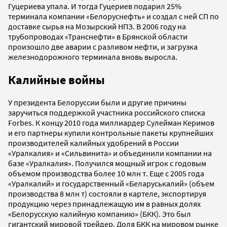
Гуцериева упала. И тогда Гуцериев подарил 25%
терминала компании «Белоруснефть» и создал с ней СП по
доставке сырья на Мозырский НПЗ. В 2006 году на
трубопроводах «Транснефти» в Брянской области
произошло две аварии с разливом нефти, и загрузка
железнодорожного терминала вновь выросла.
Калийные войны
У президента Белоруссии были и другие причины
заручиться поддержкой участника российского списка
Forbes. К концу 2010 года миллиардер Сулейман Керимов
и его партнеры купили контрольные пакеты крупнейших
производителей калийных удобрений в России
«Уралкалия» и «Сильвинита» и объединили компании на
базе «Уралкалия». Получился мощный игрок с годовым
объемом производства более 10 млн т. Еще с 2005 года
«Уралкалий» и государственный «Беларуськалий» (объем
производства 8 млн т) состояли в картеле, экспортируя
продукцию через принадлежащую им в равных долях
«Белорусскую калийную компанию» (БКК). Это был
гигантский мировой трейдер. Доля БКК на мировом рынке