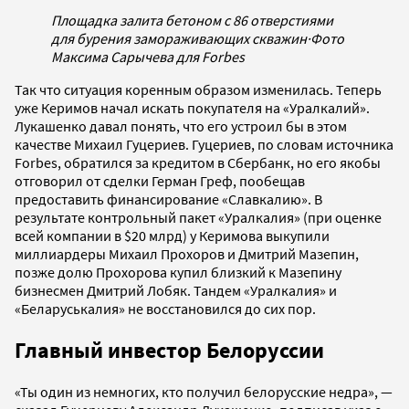
Площадка залита бетоном с 86 отверстиями
для бурения замораживающих скважин
·
Фото
Максима Сарычева для Forbes
Так что ситуация коренным образом изменилась. Теперь
уже Керимов начал искать покупателя на «Уралкалий».
Лукашенко давал понять, что его устроил бы в этом
качестве Михаил Гуцериев. Гуцериев, по словам источника
Forbes, обратился за кредитом в Сбербанк, но его якобы
отговорил от сделки Герман Греф, пообещав
предоставить финансирование «Славкалию». В
результате контрольный пакет «Уралкалия» (при оценке
всей компании в $20 млрд) у Керимова выкупили
миллиардеры Михаил Прохоров и Дмитрий Мазепин,
позже долю Прохорова купил близкий к Мазепину
бизнесмен Дмитрий Лобяк. Тандем «Уралкалия» и
«Беларуськалия» не восстановился до сих пор.
Главный инвестор Белоруссии
«Ты один из немногих, кто получил белорусские недра», —