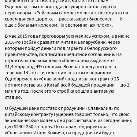
Минфин и посол Белоруссии в Китае. По словам
Гуцериева, сам он полгода регулярно летал туда на
переговоры. «Рейсовым самолетом летал, потому что на
своем далеко, дорого, — рассказывает бизнесмен. — И
еще с больным коленом. Как вспомню, аж плохо».
В мае 2015 года переговоры увенчались успехом, а в июне
2016-го Госбанк развития Китая и Беларусбанк, через
который пойдут деньги под гарантии белорусского
правительства, подписали кредитное соглашение. На
строительство комплекса «Славкалия» выделяется
$1,4 млрд под 4% годовых. Возврат предусмотрен в
течение 14 лет с пятилетним льготным периодом.
Одновременно «Славкалий» подписал контракт о 25-
летних поставках в Китай всей будущей продукции — до 2
млн т в год. После этого стройка вошла в активную
стадию.
О будущей цене поставок продукции «Славкалия» по
китайскому контракту Гуцериев говорит только, что свою
экономическую модель они рассчитывали из сегодняшних
цен $240–250 за тонну. По словам гендиректора
«Славкалия» Игоря Кожича, на предприятии будет