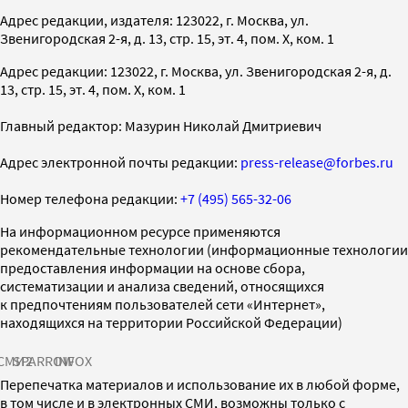
Адрес редакции, издателя: 123022, г. Москва, ул.
Звенигородская 2-я, д. 13, стр. 15, эт. 4, пом. X, ком. 1
Адрес редакции: 123022, г. Москва, ул. Звенигородская 2-я, д.
13, стр. 15, эт. 4, пом. X, ком. 1
Главный редактор: Мазурин Николай Дмитриевич
Адрес электронной почты редакции:
press-release@forbes.ru
Номер телефона редакции:
+7 (495) 565-32-06
На информационном ресурсе применяются
рекомендательные технологии (информационные технологии
предоставления информации на основе сбора,
систематизации и анализа сведений, относящихся
к предпочтениям пользователей сети «Интернет»,
находящихся на территории Российской Федерации)
СМИ2
SPARROW
INFOX
Перепечатка материалов и использование их в любой форме,
в том числе и в электронных СМИ, возможны только с