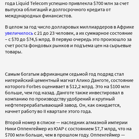
года Liquid Telecom успешно привлекла $700 млн за счет
выпуска облигаций и долгосрочного кредита от
международных финансистов.
В целом за год число долларовых миллиардеров в Африке
увеличилось
с 21 до 23 человек, а их суммарное состояние
– с $70 до $74,5 млрд. В первую очередь это произошло за
счет роста фондовых рынков и подъема цен на сырьевые
товары.
Самым богатым африканцем седьмой год подряд стал
нигерийский цементный магнат Алико Данготе, состояние
которого Forbes оценивает в $12,2 млрд. Это на $100 млн
больше, чем год назад. Данготе также инвестировал в
компанию по производству удобрений и крупный
нефтеперерабатывающий завод. Он, как ожидается,
начнет работу во II квартале этого года.
Второй номер в списке — наследник алмазной империи
Ники Оппенгеймер из ЮАР с состоянием $7,7 млрд, что на
$700 млн больше, чем в прошлом году. Оппенгеймер —