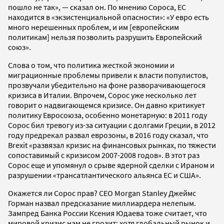
пошло не так», — сказал он. По мнению Сороса, ЕС
находится в «экзистенциальной опасности»: «У евро есть
много нерешенных проблем, и им [европейским
политикам] нельзя позволить разрушить Европейский
союз».
Слова о том, что политика жесткой экономии и
миграционные проблемы привели к власти популистов,
прозвучали убедительно на фоне разворачивающегося
кризиса в Италии. Впрочем, Сорос уже несколько лет
говорит о надвигающемся кризисе. Он давно критикует
политику Евросоюза, особенно монетарную: в 2011 году
Сорос бил тревогу из-за ситуации с долгами Греции, в 2012
году предрекал развал еврозоны, в 2016 году сказал, что
Brexit «развязал кризис на финансовых рынках, по тяжести
сопоставимый с кризисом 2007-2008 годов». В этот раз
Сорос еще и упомянул о срыве ядерной сделки с Ираном и
разрушении «трансатлантического альянса ЕС и США».
Окажется ли Сорос прав? СЕО Morgan Stanley Джеймс
Горман назвал предсказание миллиардера нелепым.
Зампред Банка России Ксения Юдаева тоже считает, что
мировой кризис нам не грозит: хотя глобальный рынок и