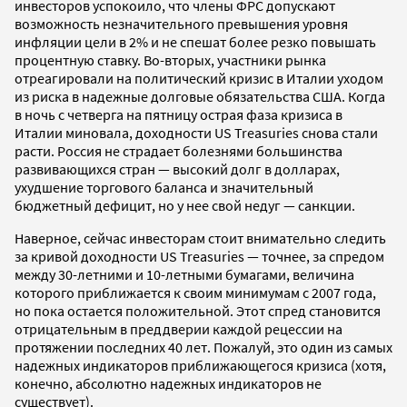
инвесторов успокоило, что члены ФРС допускают
возможность незначительного превышения уровня
инфляции цели в 2% и не спешат более резко повышать
процентную ставку. Во-вторых, участники рынка
отреагировали на политический кризис в Италии уходом
из риска в надежные долговые обязательства США. Когда
в ночь с четверга на пятницу острая фаза кризиса в
Италии миновала, доходности US Treasuries снова стали
расти. Россия не страдает болезнями большинства
развивающихся стран — высокий долг в долларах,
ухудшение торгового баланса и значительный
бюджетный дефицит, но у нее свой недуг — санкции.
Наверное, сейчас инвесторам стоит внимательно следить
за кривой доходности US Treasuries — точнее, за спредом
между 30-летними и 10-летными бумагами, величина
которого приближается к своим минимумам с 2007 года,
но пока остается положительной. Этот спред становится
отрицательным в преддверии каждой рецессии на
протяжении последних 40 лет. Пожалуй, это один из самых
надежных индикаторов приближающегося кризиса (хотя,
конечно, абсолютно надежных индикаторов не
существует).