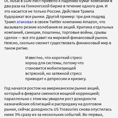
UC Rusal в SDN-лист привело к падению бумаг компании в
два раза на Гонконгской бирже в течение одного дня. И
это касается не только России. Действия Трампа
будоражат все рынки. Другой пример: три дня подряд
Трамп
атаковал
в своем Twitter компанию Amazon, что
вызывало резкие колебания ее акций. Критика отдельных
компаний, санкции, пошлины, торговые войны, срывы
сделок — все это давит на мировой финансовый рынок.
Неясно, сколько сможет существовать финансовый мир в
таком ритме.
Известно, что короткий стресс
хорош для системы, потому что
становится мобилизующей
встряской, но затяжной стресс
приводит к депрессии и кризису.
Год начался ростом на американском рынке акций,
который в феврале сменился мощной коррекцией;
параллельно с этим мы увидели рост доходности
казначейских облигаций и распродажу на долговом
рынке, сейчас доходность US Treasuries снова опустилась
ниже 3% сразу из-за нескольких событий. Во-первых,