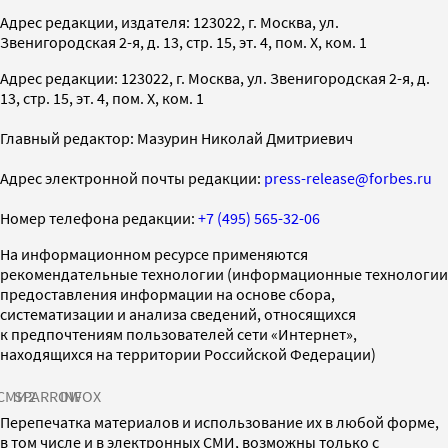
Адрес редакции, издателя: 123022, г. Москва, ул.
Звенигородская 2-я, д. 13, стр. 15, эт. 4, пом. X, ком. 1
Адрес редакции: 123022, г. Москва, ул. Звенигородская 2-я, д.
13, стр. 15, эт. 4, пом. X, ком. 1
Главный редактор: Мазурин Николай Дмитриевич
Адрес электронной почты редакции:
press-release@forbes.ru
Номер телефона редакции:
+7 (495) 565-32-06
На информационном ресурсе применяются
рекомендательные технологии (информационные технологии
предоставления информации на основе сбора,
систематизации и анализа сведений, относящихся
к предпочтениям пользователей сети «Интернет»,
находящихся на территории Российской Федерации)
СМИ2
SPARROW
INFOX
Перепечатка материалов и использование их в любой форме,
в том числе и в электронных СМИ, возможны только с