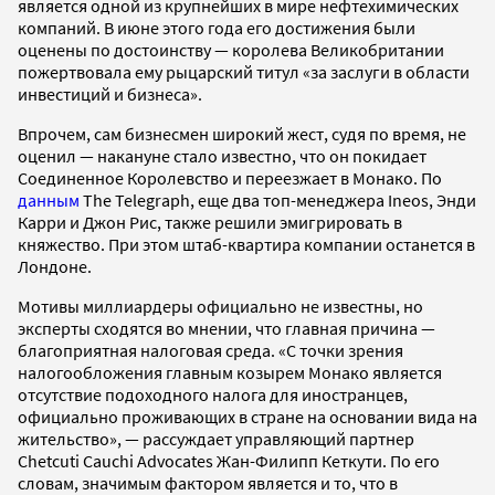
является одной из крупнейших в мире нефтехимических
компаний. В июне этого года его достижения были
оценены по достоинству — королева Великобритании
пожертвовала ему рыцарский титул «за заслуги в области
инвестиций и бизнеса».
Впрочем, сам бизнесмен широкий жест, судя по время, не
оценил — накануне стало известно, что он покидает
Соединенное Королевство и переезжает в Монако. По
данным
The Telegraph, еще два топ-менеджера Ineos, Энди
Карри и Джон Рис, также решили эмигрировать в
княжество. При этом штаб-квартира компании останется в
Лондоне.
Мотивы миллиардеры официально не известны, но
эксперты сходятся во мнении, что главная причина —
благоприятная налоговая среда. «С точки зрения
налогообложения главным козырем Монако является
отсутствие подоходного налога для иностранцев,
официально проживающих в стране на основании вида на
жительство», — рассуждает управляющий партнер
Chetcuti Cauchi Advocates Жан-Филипп Кеткути. По его
словам, значимым фактором является и то, что в