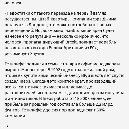
человек.
«Недостатки от такого переезда на первый взгляд
несущественны. Штаб-квартиры компании сэра Джима
останутся в Лондоне, что может потребовать частых
перемещений. Но, возможно, наибольший вред будет
нанесен его репутации — несколько иронично, что
человек, пропагандирующий Brexit, покидает корабль
незадолго до выхода Великобритании из ЕС», —
резюмирует Хаучил.
Рэтклифф родился в семье столяра и офис-менеджера и
вырос в Манчестере. В 1992 году он заложил свой дом,
чтобы выкупить химический бизнес у BP, а шесть лет спустя
создал Ineos. Сегодня это конгломерат, производящий
все, от синтетических масел и пластмасс до
растворителей, используемых для производства инсулина
и антибиотиков. В Ineos работают 18 500 человек, ее
прибыль за прошлый год составила больше 2,2 млрд
фунтов. Рэтклиффу до сих пор принадлежит 60%
компании.