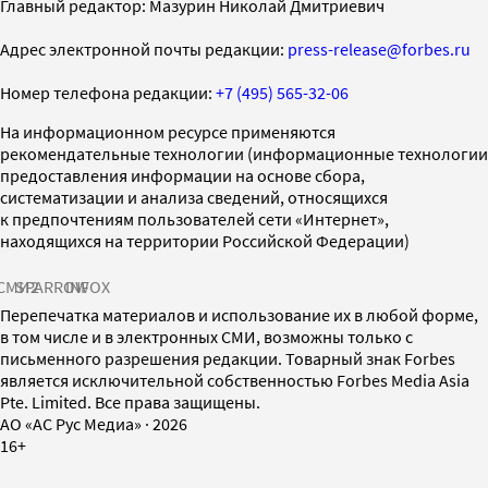
Главный редактор: Мазурин Николай Дмитриевич
Адрес электронной почты редакции:
press-release@forbes.ru
Номер телефона редакции:
+7 (495) 565-32-06
На информационном ресурсе применяются
рекомендательные технологии (информационные технологии
предоставления информации на основе сбора,
систематизации и анализа сведений, относящихся
к предпочтениям пользователей сети «Интернет»,
находящихся на территории Российской Федерации)
СМИ2
SPARROW
INFOX
Перепечатка материалов и использование их в любой форме,
в том числе и в электронных СМИ, возможны только с
письменного разрешения редакции. Товарный знак Forbes
является исключительной собственностью Forbes Media Asia
Pte. Limited. Все права защищены.
AO «АС Рус Медиа»
·
2026
16+