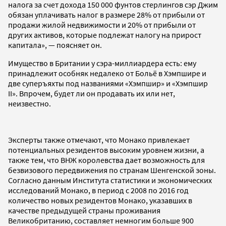
налога за счет дохода 150 000 фунтов стерлингов сэр Джим
обязан уплачивать налог в размере 28% от прибыли от
продажи жилой недвижимости и 20% от прибыли от
других активов, которые подлежат налогу на прирост
капитала», — поясняет он.
Имущество в Британии у сэра-миллиардера есть: ему
принадлежит особняк недалеко от Больё в Хэмпшире и
две суперъяхты под названиями «Хэмпшир» и «Хэмпшир
II». Впрочем, будет ли он продавать их или нет,
неизвестно.
Эксперты также отмечают, что Монако привлекает
потенциальных резидентов высоким уровнем жизни, а
также тем, что ВНЖ королевства дает возможность для
безвизового передвижения по странам Шенгенской зоны.
Согласно данным Института статистики и экономических
исследований Монако, в период с 2008 по 2016 год
количество новых резидентов Монако, указавших в
качестве предыдущей страны проживания
Великобританию, составляет немногим больше 900