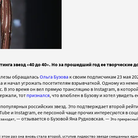
инга звезд «40 до 40». Но за прошедший год ее творческие до
 слезы обращалась
Ольга Бузова
к своим подписчикам 23 мая 202
а и начал угрожать посетителям взрывчаткой. Одному из немн
. В это время он вел прямую трансляцию в Instagram, в котор
держали, тот
признался
, что влюблен в Бузову и хотел увидеть ее
 популярных российских звезд. Это подтверждает второй рейти
ube и Instagram, ее персоной чаще прочих интересуются в соц
— отзывается о Бузовой Яна Рудковская. —
 заходят,
Это прекрасный
 этом раз она вновь стала второй, уступив лидерство звезде смешанных ед