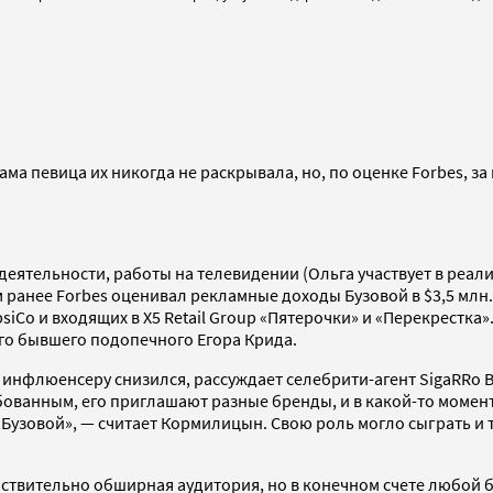
ма певица их никогда не раскрывала, но, по оценке Forbes, за
еятельности, работы на телевидении (Ольга участвует в реали
 ранее Forbes оценивал рекламные доходы Бузовой в $3,5 млн. 
Co и входящих в X5 Retail Group «Пятерочки» и «Перекрестка»
его бывшего подопечного Егора Крида.
 к инфлюенсеру снизился, рассуждает селебрити-агент SigaR
ованным, его приглашают разные бренды, и в какой-то момент 
Бузовой», — считает Кормилицын. Свою роль могло сыграть и т
йствительно обширная аудитория, но в конечном счете любой 