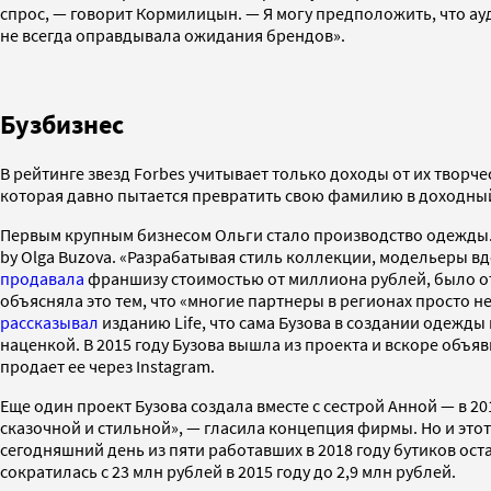
спрос, — говорит Кормилицын. — Я могу предположить, что ау
не всегда оправдывала ожидания брендов».
Бузбизнес
В рейтинге звезд Forbes учитывает только доходы от их творч
которая давно
пытается превратить свою фамилию в доходный
Первым крупным бизнесом Ольги стало производство одежды.
by Olga Buzova. «Разрабатывая стиль коллекции, модельеры 
продавала
франшизу стоимостью от миллиона рублей, было отк
объясняла это тем, что «многие партнеры в регионах просто 
рассказывал
изданию Life, что сама Бузова в создании одежды 
наценкой. В 2015 году Бузова вышла из проекта и вскоре
объяв
продает ее через Instagram.
Еще один проект Бузова создала вместе с сестрой Анной
— в
20
сказочной и стильной»,
—
гласила концепция фирмы. Но и этот 
сегодняшний день из пяти работавших в 2018 году бутиков ост
сократилась с 23 млн рублей в 2015 году до 2,9 млн рублей.