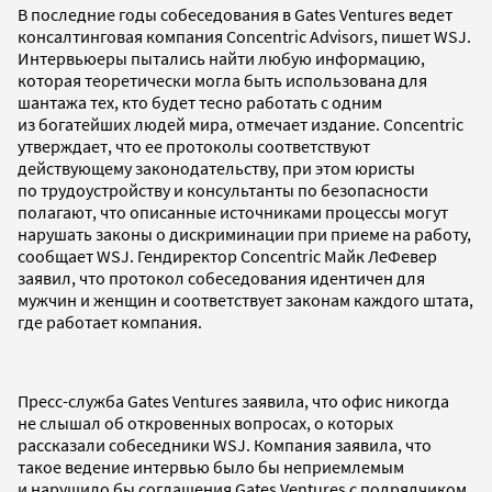
В последние годы собеседования в Gates Ventures ведет
консалтинговая компания Concentric Advisors, пишет WSJ.
Интервьюеры пытались найти любую информацию,
которая теоретически могла быть использована для
шантажа тех, кто будет тесно работать с одним
из богатейших людей мира, отмечает издание. Concentric
утверждает, что ее протоколы соответствуют
действующему законодательству, при этом юристы
по трудоустройству и консультанты по безопасности
полагают, что описанные источниками процессы могут
нарушать законы о дискриминации при приеме на работу,
сообщает WSJ. Гендиректор Concentric Майк ЛеФевер
заявил, что протокол собеседования идентичен для
мужчин и женщин и соответствует законам каждого штата,
где работает компания.
Пресс-служба Gates Ventures заявила, что офис никогда
не слышал об откровенных вопросах, о которых
рассказали собеседники WSJ. Компания заявила, что
такое ведение интервью было бы неприемлемым
и нарушило бы соглашения Gates Ventures с подрядчиком.