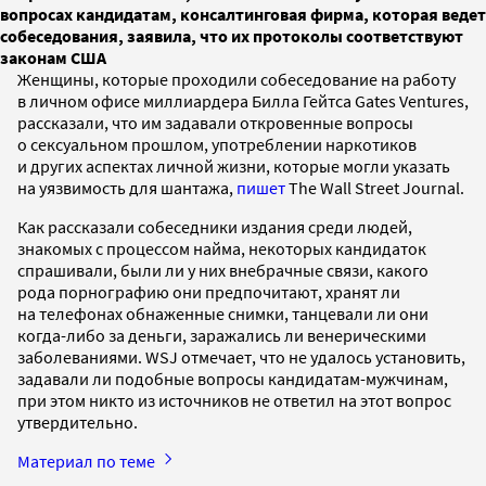
вопросах кандидатам, консалтинговая фирма, которая ведет
собеседования, заявила, что их протоколы соответствуют
законам США
Женщины, которые проходили собеседование на работу
в личном офисе миллиардера Билла Гейтса Gates Ventures,
рассказали, что им задавали откровенные вопросы
о сексуальном прошлом, употреблении наркотиков
и других аспектах личной жизни, которые могли указать
на уязвимость для шантажа,
пишет
The Wall Street Journal.
Как рассказали собеседники издания среди людей,
знакомых с процессом найма, некоторых кандидаток
спрашивали, были ли у них внебрачные связи, какого
рода порнографию они предпочитают, хранят ли
на телефонах обнаженные снимки, танцевали ли они
когда-либо за деньги, заражались ли венерическими
заболеваниями. WSJ отмечает, что не удалось установить,
задавали ли подобные вопросы кандидатам-мужчинам,
при этом никто из источников не ответил на этот вопрос
утвердительно.
Материал по теме