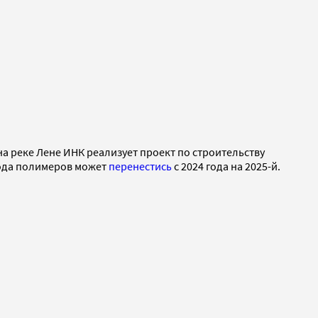
а реке Лене ИНК реализует проект по строительству
авода полимеров может
перенестись
с 2024 года на 2025-й.