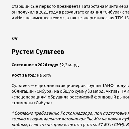
Старший сын первого президента Татарстана Минтимера 
он получил в 2021 году в результате слияния «Сибура»
и «Нижнекамскнефтехим», а также энергетическая ТГК-16
DR
Рустем Сультеев
Состояние в 2024 году:
$2,2 млрд
Рост за год:
на 69%
Сультеев — еще один из акционеров группы ТАИФ, получ
облигации «Сибура» на общую сумму $3 млрд. Активы ТАИ
«спецоперация»* обрушила российский фондовый рынок 
стоимости «Сибура».
* Согласно требованию Роскомнадзора, при подготовке 
только из официальных источников РФ. Мы не можем пу
войны», если это не прямая цитата (статья 57 ФЗ о СМИ)