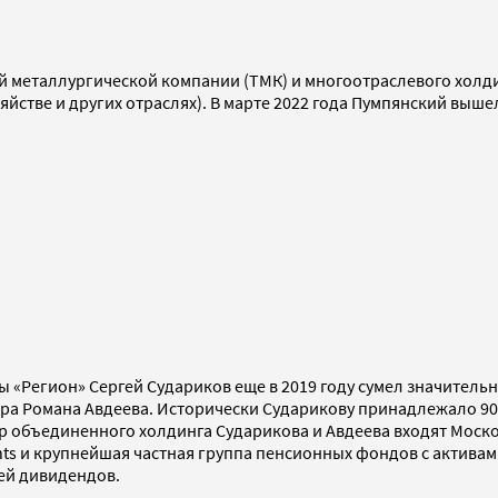
й металлургической компании (ТМК) и многоотраслевого холд
йстве и других отраслях). В марте 2022 года Пумпянский выше
«Регион» Сергей Судариков еще в 2019 году сумел значительн
ра Романа Авдеева. Исторически Сударикову принадлежало 90
 объединенного холдинга Сударикова и Авдеева входят Моско
 и крупнейшая частная группа пенсионных фондов с активами 
ей дивидендов.