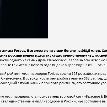
 списка Forbes. Все вместе они стали богаче на $68,5 млрд. 
еще из россиян вошел в десятку существенно увеличивших сво
сле одного из самых драматических обвалов за всю историю в
первые три месяца нового года индекс вырос еще на 8% — откры
новый рейтинг миллиардеров Forbes вошли 125 российских пред
4 бизнесмена. В совокупности они разбогатели на $68,5 млрд,
рошедший с публикации прошлого рейтинга, его состояние увел
м миллиардером стал основатель торговой сети «Красное & Бе
е стал единственным миллиардером в России, чье состояние вы