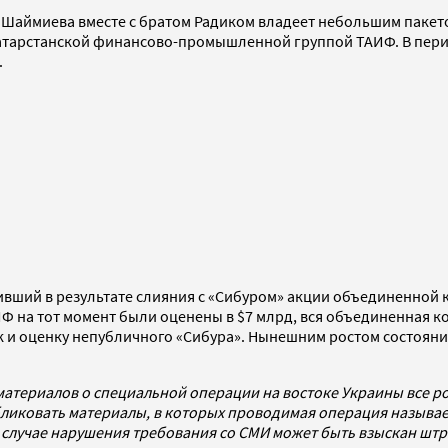
Шаймиева вместе с братом Радиком владеет небольшим пакето
 с татарстанской финансово-промышленной группой ТАИФ. В пер
.
ивший в результате слияния с «Сибуром» акции объединенной
Ф на тот момент были оценены в $7 млрд, вся объединенная к
и оценку непубличного «Сибура». Нынешним ростом состояния
материалов о специальной операции на востоке Украины все 
бликовать материалы, в которых проводимая операция называ
. В случае нарушения требования со СМИ может быть взыскан шт