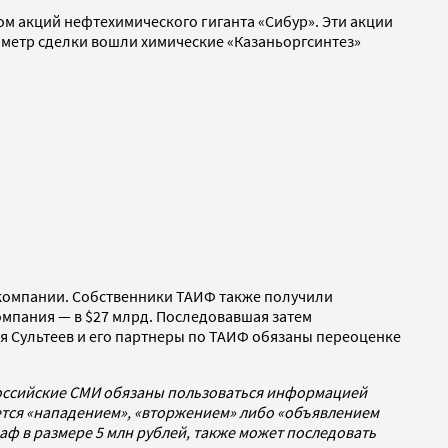
м акций нефтехимического гиганта «Сибур». Эти акции
иметр сделки вошли химические «Казаньоргсинтез»
 компании. Собственники ТАИФ также получили
омпания — в $27 млрд. Последовавшая затем
 Сультеев и его партнеры по ТАИФ обязаны переоценке
российские СМИ обязаны пользоваться информацией
ется «нападением», «вторжением» либо «объявлением
раф в размере 5 млн рублей, также может последовать