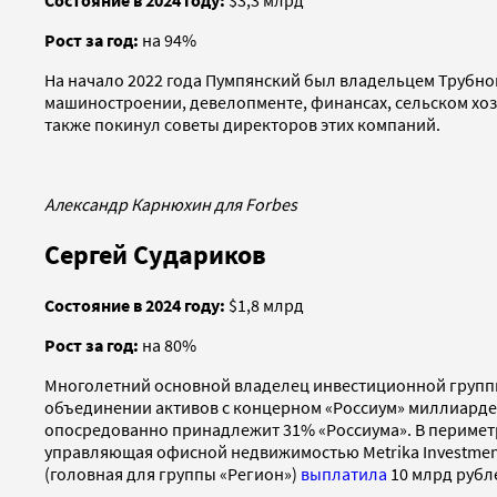
Состояние в 2024 году:
$3,3 млрд
Рост за год:
на 94%
На начало 2022 года Пумпянский был владельцем Трубно
машиностроении, девелопменте, финансах, сельском хозя
также покинул советы директоров этих компаний.
Александр Карнюхин для Forbes
Сергей Судариков
Состояние в 2024 году:
$1,8 млрд
Рост за год:
на 80%
Многолетний основной владелец инвестиционной группы 
объединении активов с концерном «Россиум» миллиарде
опосредованно принадлежит 31% «Россиума». В периметр
управляющая офисной недвижимостью Metrika Investments
(головная для группы «Регион»)
выплатила
10 млрд рубл