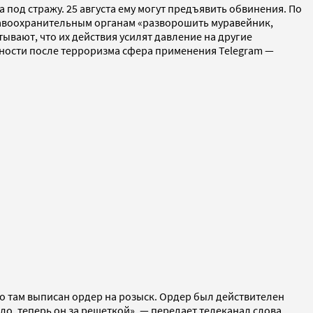
од стражу. 25 августа ему могут предъявить обвинения. По
правоохранительным органам «разворошить муравейник,
тывают, что их действия усилят давление на другие
сности после терроризма сфера применения Telegram —
.
го там выписан ордер на розыск. Ордер был действителен
ыло, теперь он за решеткой», — передает телеканал слова