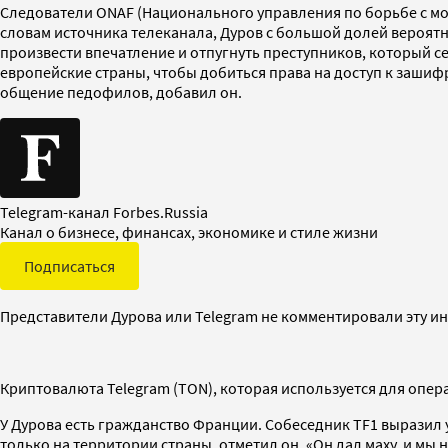
Следователи ONAF (Национального управления по борьбе с мо
словам источника телеканала, Дуров с большой долей вероят
произвести впечатление и отпугнуть преступников, который се
европейские страны, чтобы добиться права на доступ к зашиф
общение педофилов, добавил он.
Telegram-канал Forbes.Russia
Канал о бизнесе, финансах, экономике и стиле жизни
Подписаться
Представители Дурова или Telegram не комментировали эту 
Криптовалюта Telegram (TON), которая используется для опера
У Дурова есть гражданство Франции. Собеседник TF1 выразил у
только на территории страны, отметил он. «Он дал маху, и мы 