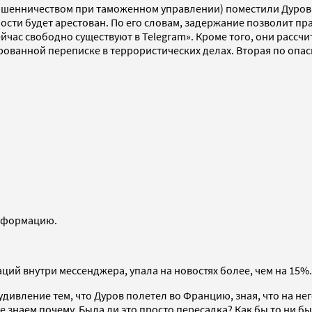
шенничеством при таможенном управлении) поместили Дурова п
ности будет арестован. По его словам, задержание позволит 
йчас свободно существуют в Telegram». Кроме того, они рассчи
рованной переписке в террористических делах. Вторая по опа
информацию.
ций внутри мессенджера, упала на новостях более, чем на 15%
дивление тем, что Дуров полетел во Францию, зная, что на не
не знаем почему. Была ли это просто пересадка? Как бы то ни б