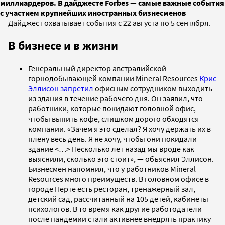
миллиардеров. В дайджесте Forbes — самые важные события
с участием крупнейших иностранных бизнесменов
Дайджест охватывает события с 22 августа по 5 сентября.
В бизнесе и в жизни
Генеральный директор австралийской
горнодобывающей компании Mineral Resources
Крис
Эллисон
запретил
офисным сотрудником выходить
из здания в течение рабочего дня. Он заявил, что
работники, которые покидают головной офис,
чтобы выпить кофе, слишком дорого обходятся
компании. «Зачем я это сделал? Я хочу держать их в
плену весь день. Я не хочу, чтобы они покидали
здание <…> Несколько лет назад мы вроде как
выяснили, сколько это стоит», — объяснил Эллисон.
Бизнесмен напомнил, что у работников Mineral
Resources много преимуществ. В головном офисе в
городе Перте есть ресторан, тренажерный зал,
детский сад, рассчитанный на 105 детей, кабинеты
психологов. В то время как другие работодатели
после пандемии стали активнее внедрять практику