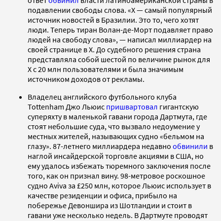
подавлении свободы слова. «X — самый популярный
источник новостей в Бразилии. Это то, чего хотят
люди. Теперь тиран Волан-де-Морт подавляет право
людей на свободу слова», — написал миллиардер на
своей странице в X. До судебного решения страна
представляла собой шестой по величине рынок для
X с 20 млн пользователями и была значимым
источником доходов от рекламы.
Владелец английского футбольного клуба
Tottenham Джо Льюис
пришвартовал
гигантскую
суперяхту
в маленькой гавани города Дартмута, где
стоят небольшие суда, что вызвало недоумение у
местных жителей, называющих судно «бельмом на
глазу». 87-летнего миллиардера недавно
обвинили
в
наглой инсайдерской торговле акциями в США, но
ему удалось избежать тюремного заключения после
того, как он признал вину. 98-метровое роскошное
судно Aviva за £250 млн, которое Льюис использует в
качестве резиденции и офиса, прибыло на
побережье Девоншира из Шотландии и стоит в
гавани уже несколько недель. В Дартмуте проводят