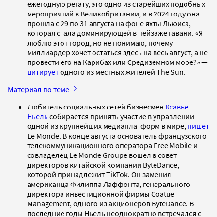
ежегодную регату, это одно из старейших подобных
мероприятий в Великобритании, и в 2024 году она
прошла с 29 по 31 августа на фоне яхты Льюиса,
которая стала доминирующей в пейзаже гавани. «Я
люблю этот город, но не понимаю, почему
миллиардер хочет остаться здесь на весь август, а не
провести его на Карибах или Средиземном море?» —
цитирует
одного из местных жителей The Sun.
Материал по теме
Любитель социальных сетей бизнесмен
Ксавье
Ньель
собирается принять участие в управлении
одной из крупнейших медиаплатформ в мире,
пишет
Le Monde. В конце августа основатель французского
телекоммуникационного оператора Free Mobile и
совладелец Le Monde Groupe вошел в совет
директоров китайской компании ByteDance,
которой принадлежит TikTok. Он заменил
американца Филиппа Лаффонта, генерального
директора инвестиционной фирмы Coatue
Management, одного из акционеров ByteDance. В
последние годы Ньель неоднократно встречался с