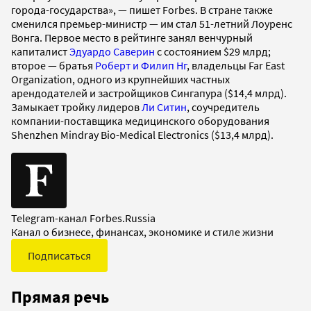
города-государства», — пишет Forbes. В стране также
сменился премьер-министр — им стал 51-летний Лоуренс
Вонга. Первое место в рейтинге занял венчурный
капиталист
Эдуардо Саверин
с состоянием $29 млрд;
второе — братья
Роберт и Филип Нг
, владельцы Far East
Organization, одного из крупнейших частных
арендодателей и застройщиков Сингапура ($14,4 млрд).
Замыкает тройку лидеров
Ли Ситин
, соучредитель
компании-поставщика медицинского оборудования
Shenzhen Mindray Bio-Medical Electronics ($13,4 млрд).
Telegram-канал Forbes.Russia
Канал о бизнесе, финансах, экономике и стиле жизни
Подписаться
Прямая речь