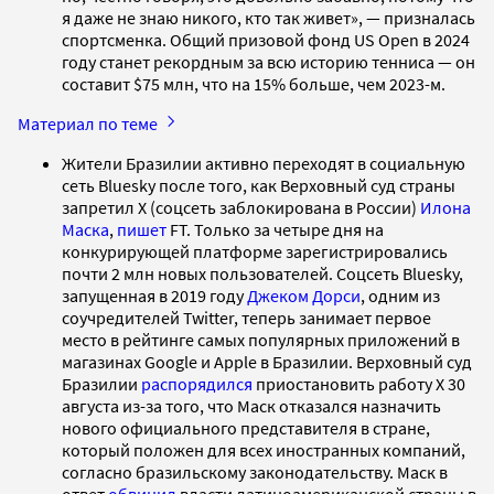
я даже не знаю никого, кто так живет», — призналась
спортсменка. Общий призовой фонд US Open в 2024
году станет рекордным за всю историю тенниса — он
составит $75 млн, что на 15% больше, чем 2023-м.
Материал по теме
Жители Бразилии активно переходят в социальную
сеть Bluesky после того, как Верховный суд страны
запретил X (соцсеть заблокирована в России)
Илона
Маска
,
пишет
FT. Только за четыре дня на
конкурирующей платформе зарегистрировались
почти 2 млн новых пользователей. Соцсеть Bluesky,
запущенная в 2019 году
Джеком Дорси
, одним из
соучредителей Twitter, теперь занимает первое
место в рейтинге самых популярных приложений в
магазинах Google и Apple в Бразилии. Верховный суд
Бразилии
распорядился
приостановить работу X 30
августа из-за того, что Маск отказался назначить
нового официального представителя в стране,
который положен для всех иностранных компаний,
согласно бразильскому законодательству. Маск в
ответ
обвинил
власти латиноамериканской страны в