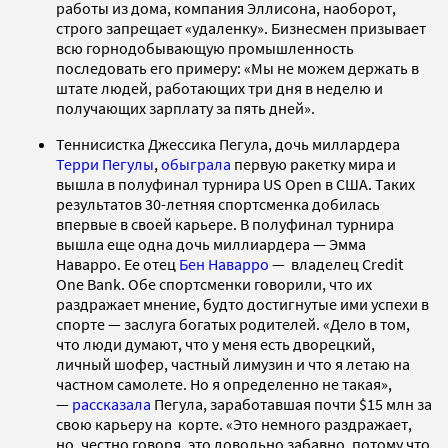
работы из дома, компания Эллисона, наоборот,
строго запрещает «удаленку». Бизнесмен призывает
всю горнодобывающую промышленность
последовать его примеру: «Мы не можем держать в
штате людей, работающих три дня в неделю и
получающих зарплату за пять дней».
Теннисистка Джессика Пегула, дочь миллардера
Терри Пегулы
,
обыграла
первую ракетку мира и
вышла в полуфинал турнира US Open в США. Таких
результатов 30-летняя спортсменка добилась
впервые в своей карьере. В полуфинал турнира
вышла еще одна дочь миллиардера — Эмма
Наварро. Ее отец
Бен Наварро
— владелец Credit
One Bank. Обе спортсменки говорили, что их
раздражает мнение, будто достигнутые ими успехи в
спорте — заслуга богатых родителей. «Дело в том,
что люди думают, что у меня есть дворецкий,
личный шофер, частный лимузин и что я летаю на
частном самолете. Но я определенно не такая»,
—
рассказала
Пегула, заработавшая почти $15 млн за
свою карьеру на корте. «Это немного раздражает,
но, честно говоря, это довольно забавно, потому что