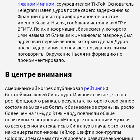
Чжаном Имином
, соучредителем TikTok. Основатель
Telegram Павел Дуров после своего задержания во
Франции просил проинформировать об этом
именно Ксавье Ньеля, сообщали источники AFP и
BFMTV. По их информации, бизнесмену, которого
СМИ называют близким к Эмманюэлю Макрону, был
адресован первый звонок, который сделал Дуров
после задержания, но неизвестно, удалось ли им
поговорить. Окружение Ньеля информацию не
прокомментировало.
В центре внимания
Американский Forbes опубликовал
рейтинг
50
богатейших людей Сингапура. Издание считает, что на
рост фондового рынка, в результате которого совокупное
состояние 50 самых богатых бизнесменов страны выросло
более чем на 10%, до $195 млрд, повлияли общие
позитивные настроения. «Молодые поклонники музыки
со всего региона стекались в Сингапур в начале этого года
на концерты поп-иконы Тейлор Свифт и рок-группы
Coldplay и тем самым стимулировали развитие экономики