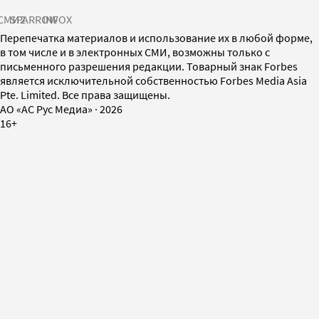
СМИ2
SPARROW
INFOX
Перепечатка материалов и использование их в любой форме,
в том числе и в электронных СМИ, возможны только с
письменного разрешения редакции. Товарный знак Forbes
является исключительной собственностью Forbes Media Asia
Pte. Limited. Все права защищены.
AO «АС Рус Медиа»
·
2026
16+