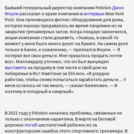
Бывший генеральный директор компании Peloton
Джон
Фоули
рассказал о крахе компании в
интервью
New York
Post. Она производила фитнес-оборудование для дома,
которое хорошо продавалось во время пандемии из-за
закрытия тренажерных залов. Когда локдаун закончился,
акции компании стали дешеветь. «Знаешь, в какой-то
момент у меня было много денег на бумаге. На самом деле
только в банке, к сожалению, — признался Фоули. — Я
потерял все свои деньги. Мне пришлось продать почти
все». Миллиардер уточнил, что он был вынужден
выставить
на продажу в том числе и свой дом на
побережье в Ист-Хэмптоне за $55 млн. «Я усердно
работаю, чтобы снова попытаться заработать деньги… У
меня осталось не так много, — сказал бизнесмен. — И
поэтому я голодный и смирный».
В 2021 году у Peloton начались проблемы, связанные не
только с окончанием карантина. В марте на беговой
дорожке
погиб
шестилетний ребенок из-за
конструкторских ошибок этого спортивного тренажера. В