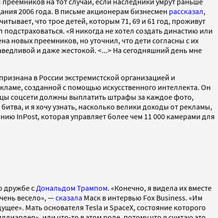
л преемников на тот случай, если наследники умрут раньше
щания 2006 года. В письме акционерам бизнесмен
рассказал
,
итывает, что трое детей, которым 71, 69 и 61 год, проживут
 подстраховаться. «Я никогда не хотел создать династию или
на новых преемников, но уточнил, что дети согласны с их
ведливой и даже жестокой. <...> На сегодняшний день мне
признана в России экстремистской организацией и
кламе, созданной с помощью искусственного интеллекта. Он
ьцы соцсети должны выплатить штрафы за каждое фото,
 битва, и я хочу узнать, насколько велики доходы от рекламы,
ю InPost, которая управляет более чем 11 000 камерами для
го дружбе с
Дональдом Трампом
. «Конечно, я видела их вместе
очень весело», —
сказала
Маск в интервью Fox Business. «Им
дущее». Мать основателя Tesla и SpaceX, состояние которого
иллиардер», или что-то в этом роде, потому что я считаю это