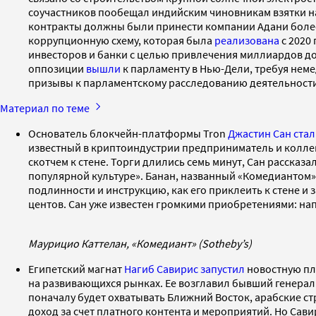
соучастников пообещал индийским чиновникам взятки на
контракты должны были принести компании Адани более 
коррупционную схему, которая была
реализована
с 2020
инвесторов и банки с целью привлечения миллиардов до
оппозиции
вышли
к парламенту в Нью-Дели, требуя не
призывы к парламентскому расследованию деятельност
Материал по теме
Основатель блокчейн-платформы Tron
Джастин Сан
стал
известный в криптоиндустрии предприниматель и колле
скотчем к стене. Торги длились семь минут, Сан рассказал
популярной культуре». Банан, названный «Комедиантом»
подлинности и инструкцию, как его приклеить к стене и 
центов. Сан уже известен громкими приобретениями: напр
Маурицио Каттелан, «Комедиант» (Sotheby’s)
Египетский магнат
Нагиб Савирис
запустил
новостную пл
на развивающихся рынках. Ее возглавил бывший генераль
поначалу будет охватывать Ближний Восток, арабские с
доход за счет платного контента и мероприятий. Но Сав