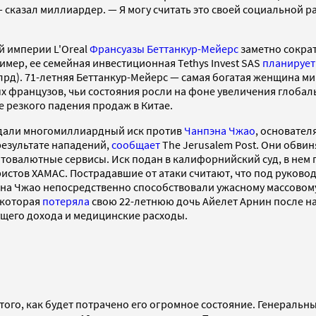
— сказал миллиардер. — Я могу считать это своей социальной р
й империи L'Oreal
Франсуазы Беттанкур-Мейерс
заметно сократ
мер, ее семейная инвестиционная Tethys Invest SAS
планирует
 млрд). 71-летняя Беттанкур-Мейерс — самая богатая женщина 
атых французов, чьи состояния росли на фоне увеличения глоба
не резкого падения продаж в Китае.
подали многомиллиардный иск против
Чанпэна Чжао
, основател
 результате нападений,
сообщает
The Jerusalem Post. Они обви
овалютные сервисы. Иск подан в калифорнийский суд, в нем
тов ХАМАС. Пострадавшие от атаки считают, что под руковод
на Чжао непосредственно способствовали ужасному массовому
 которая
потеряла
свою 22-летнюю дочь Айелет Арнин после на
ущего дохода и медицинские расходы.
ого, как будет потрачено его огромное состояние. Генеральны