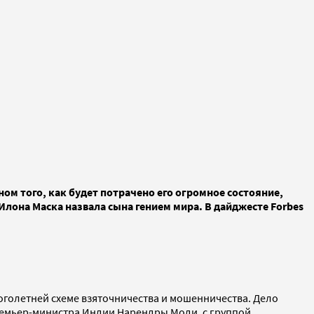
м того, как будет потрачено его огромное состояние,
Илона Маска назвала сына гением мира. В дайджесте Forbes
оголетней схеме взяточничества и мошенничества. Дело
премьер-министра Индии Нарендры Моди, с группой