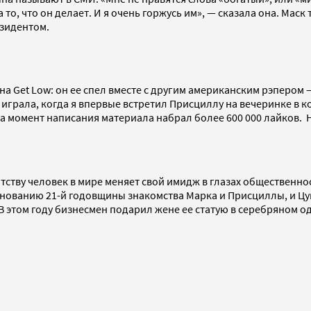
а то, что он делает. И я очень горжусь им», — сказала она. Ма
зидентом.
 Get Low: он ее спел вместе с другим американским рэпером — 
играла, когда я впервые встретил Присциллу на вечеринке в 
а момент написания материала набрал более 600 000 лайков. На
пу.
ству человек в мире меняет свой имидж в глазах общественно
нованию 21-й годовщины знакомства Марка и Присциллы, и Цук
. В этом году бизнесмен подарил жене ее статую в серебряном 