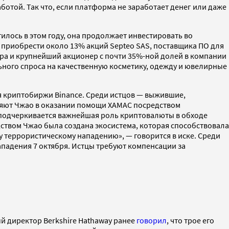
аботой. Так что, если платформа не заработает денег или даже
илось в этом году, она продолжает инвестировать во
приобрести около 13% акций Septeo SAS, поставщика ПО для
мира и крупнейший акционер с почти 35%-ной долей в компании
льного спроса на качественную косметику, одежду и ювелирные
я криптобиржи Binance. Среди истцов — выжившие,
няют Чжао в оказании помощи ХАМАС посредством
 подчеркивается важнейшая роль криптовалюты в обходе
ством Чжао была создана экосистема, которая способствовала
 террористическому нападению», — говорится в иске. Среди
падения 7 октября. Истцы требуют компенсации за
й директор Berkshire Hathaway ранее
говорил
, что трое его