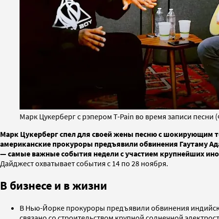
Марк Цукерберг c рэпером T-Pain во время записи песни 
Марк Цукерберг спел для своей жены песню с шокирующим те
американские прокуроры предъявили обвинения Гаутаму Адани
— самые важные события недели с участием крупнейших ин
Дайджест охватывает события с 14 по 28 ноября.
В бизнесе и в жизни
В Нью-Йорке прокуроры предъявили обвинения индийс
связано со строительством крупной солнечной электро