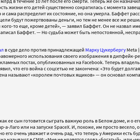
млрд в течение 10 лет после его смерти. Теперь же он назначи
сть жизни его детей существенно сократилась с момента заве
о и сама распределит их состояние, но она умерла. Баффет рассч
цели будут пожертвованы деньги, но тем не менее все же решил
ого-то еще, кроме детей», — заявил Баффет. Он не назвал име
аписал Баффет. — Но судьба может быть непостоянной, неспра
ал
в суде дело против принадлежащей
Марку Цукербергу
Meta (
правомерного использования своего изображения в дипфейк-ре
кламных постах, опубликованных на Facebook. Теперь владел
ил, что его война с соцсетью не закончена: «Это будет долгая
на называют «королем почтовых ящиков» — он основал компани
как ее сын готовится сыграть важную роль в Белом доме, и о е
р-а-Лаго или на запуске SpaceX. И, похоже, им просто весело, 
 его очень уважает и очень рад, что теперь у Америки есть бу
сына называют в СМИ: «Мне не нравятся слова «богатый», или «м