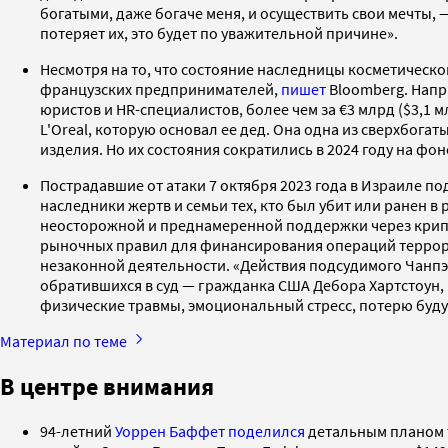
богатыми, даже богаче меня, и осуществить свои мечты, 
потеряет их, это будет по уважительной причине».
Несмотря на то, что состояние наследницы косметическо
французских предпринимателей,
пишет
Bloomberg. Напри
юристов и HR-специалистов, более чем за €3 млрд ($3,1
L'Oreal, которую основал ее дед. Она одна из сверхбог
изделия. Но их состояния сократились в 2024 году на фо
Пострадавшие от атаки 7 октября 2023 года в Израиле 
наследники жертв и семьи тех, кто был убит или ранен в
неосторожной и преднамеренной поддержки через крипт
рыночных правил для финансирования операций террорис
незаконной деятельности. «Действия подсудимого Чанпэ
обратившихся в суд — гражданка США Дебора Хартстоун,
физические травмы, эмоциональный стресс, потерю буд
Материал по теме
В центре внимания
94-летний
Уоррен Баффет
поделился
детальным планом т