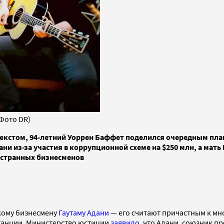
(Фото DR)
кстом, 94-летний Уоррен Баффет поделился очередным плано
 из-за участия в коррупционной схеме на $250 млн, а мать 
остранных бизнесменов
кому бизнесмену
Гаутаму Адани
— его считают причастным к мн
станции. Министерство юстиции
заявило
, что Адани, союзник 