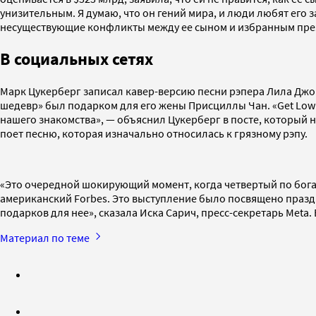
унизительным. Я думаю, что он гений мира, и люди любят его з
несуществующие конфликты между ее сыном и избранным пре
В социальных сетях
Марк Цукерберг записал кавер-версию песни рэпера Лила Джона
шедевр» был подарком для его жены Присциллы Чан. «Get Low 
нашего знакомства», — объяснил Цукерберг в посте, который н
поет песню, которая изначально относилась к грязному рэ
«Это очередной шокирующий момент, когда четвертый по богат
американский Forbes. Это выступление было посвящено празд
подарков для нее», сказала Иска Сарич, пресс-секретарь Meta
Материал по теме