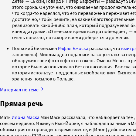
детей — Сьюзи, Говард и Питер Баффеты — раздадут $149 
этого срока. Он уточнил, что ожидаемая продолжительно
что когда-то надеялся, что его первая жена переживет ег
достаточно, чтобы решить, на какие благотворительные 
реализовать какой-либо план, который подразумевал бы к
кандидатурами. «Отеческое время всегда побеждает, — н
очень повезло, но вскоре время доберется и до меня».
Польский бизнесмен
Рафал Бжоска
рассказал, что
выигр
запрещена). Миллиардер подал иск на соцсеть из-за не
обнаружил свое фото и фото его жены Омены Менсы в ре
которое было использовано без согласования. Бжоска заяв
которая использует поддельные изображения». Бизнесме
хранения посылок в Польше.
Материал по теме
Прямая речь
Мать
Илона Маска
Мэй Маск рассказала, что наблюдает за тем, 
совсем недавно. Я живу в Нью-Йорке, я наблюдала за ними в Ма
обоим приятно проводить время вместе, и [Илон] действительно
оценивается в $323 млрд, заявила, что ей не нравится, как ее 