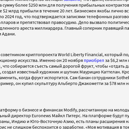
 сумму более $250 млн для получения прибыльных контрактов 
$2 млрд прибыли в течение 20 лет. Бизнесмен якобы лично в
 по 2024 год, что подтверждается записями телефонных разгов
лларов и препятствовал правосудию. Дело вызвало политичес
медленного ареста миллиардера. Главный соперник правящей 
и Адани.
советником криптопроекта World Liberty Financial, который 
кционер искусства. Именно он 20 ноября
приобрел
за $6,2 млн
, что собирается съесть самый дорогой фрукт, чтобы «отдать да
, создал известный художник и шутник Маурицио Каттелан. Кро
заменить, когда фрукт испортится. Сам банан сотрудники Sothe
имер, он купил скульптуру Альберто Джакометти за $78 млн на 
атформу о бизнесе и финансах Modify, рассчитанную на моло
ный директор Euronews Майкл Питерс. На платформе будут публ
траны, Индию и Юго-Восточную Азию, есть планы расширения 
ирис не слишком беспокоится о заработке. «Моя мотивация в то