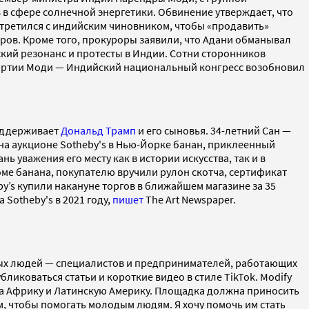
в сфере солнечной энергетики. Обвинение утверждает, что
стретился с индийским чиновником, чтобы «продавить»
оров. Кроме того, прокуроры заявили, что Адани обманывал
кий резонанс и протесты в Индии. Сотни сторонников
партии Моди — Индийский национальный конгресс возобновил
поддерживает
Дональд Трамп
и его сыновья. 34-летний Сан —
 на аукционе Sotheby's в Нью-Йорке банан, приклеенный
нь уважения его месту как в истории искусства, так и в
ме банана, покупателю вручили рулон скотча, сертификат
by’s купили накануне торгов в ближайшем магазине за 35
Sotheby's в 2021 году,
пишет
The Art Newspaper.
дых людей — специалистов и предпринимателей, работающих
иковаться статьи и короткие видео в стиле TikTok. Modify
на Африку и Латинскую Америку. Площадка должна приносить
м, чтобы помогать молодым людям. Я хочу помочь им стать