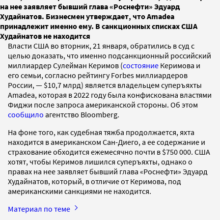
на нее заявляет бывший глава «Роснефти» Эдуард
Худайнатов. Бизнесмен утверждает, что Amadea
принадлежит именно ему. В санкционных списках США
Худайнатов не находится
Власти США во вторник, 21 января, обратились в суд с
целью доказать, что именно подсанкционный российский
миллиардер Сулейман Керимов (
состояние
Керимова и
его семьи, согласно рейтингу Forbes миллиардеров
России, — $10,7 млрд) является владельцем суперъяхты
Amadea, которая в 2022 году была конфискована властями
Фиджи после запроса американской стороны. Об этом
сообщило
агентство Bloomberg.
На фоне того, как судебная тяжба продолжается, яхта
находится в американском Сан-Диего, а ее содержание и
страхование обходится ежемесячно почти в $750 000. США
хотят, чтобы Керимов лишился суперъяхты, однако о
правах на нее заявляет бывший глава «Роснефти» Эдуард
Худайнатов, который, в отличие от Керимова, под
американскими санкциями не находится.
Материал по теме