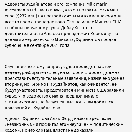
Адвокаты Худайнатова и его компании Millemarin
Investments Ltd. настаивают, что он потратил €224 млн
евро ($232 млн) на постройку яхты и что именно ему она
все это время принадлежала. Тем не менее Минюст США
сообщил окружному судье Дейлу Хо, что в
действительности Amadea принадлежит Керимову. По
данным американского Минюста, Худайнатов продал
судно еще в сентябре 2021 года.
Слушание по этому вопросу судья проведет на этой
неделе; разбирательство, на котором стороны должны
представить вступительные заявления, назначено уже на
вторник, но Керимов и Худайнатов, как ожидается, не
будут участвовать. Представители Минюста США заявили
судье, что ведомство с июня предпринимало
«титанические», но безуспешные попытки добиться
показаний от Худайнатова.
Адвокат Худайнатова Адам Форд назвал арест яхты
«незаконным» и посчитал его «неудачным политическим
ходом». По его словам, власти не доказали