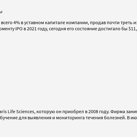
ы
 всего 4% в уставном капитале компании, продав почти треть и
менту IPO в 2021 году, сегодня его состояние достигало бы $11
is Life Sciences, которую он приобрел в 2008 году. Фирма за
бучение для выявления и мониторинга течения болезней. В ию