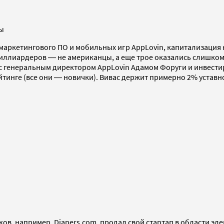
ры
аркетингового ПО и мобильных игр AppLovin, капитализация к
 миллиардеров ― не американцы, а еще трое оказались слишко
с генеральным директором AppLovin Адамом Форуги и инвести
тинге (все они ― новички). Вивас держит примерно 2% уставно
ков, например, Diapers.com, продал свой стартап в области эл