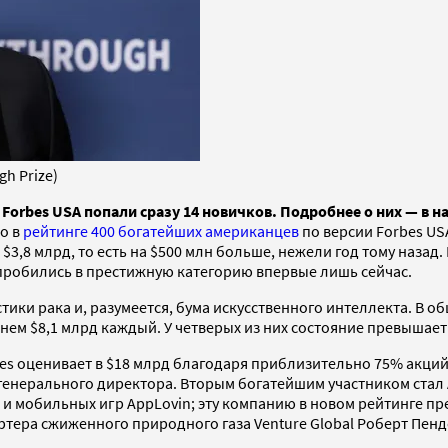
gh Prize)
 Forbes USA попали сразу 14 новичков. Подробнее о них — в 
о в
рейтинге 400 богатейших американцев
по версии Forbes USA
$3,8 млрд, то есть на $500 млн больше, нежели год тому назад
пробились в престижную категорию впервые лишь сейчас.
тики рака и, разумеется, бума искусственного интеллекта. В о
нем $8,1 млрд каждый. У четверых из них состояние превышает
bes оценивает в $18 млрд благодаря приблизительно 75% акц
е генерального директора. Вторым богатейшим участником стал
и мобильных игр AppLovin; эту компанию в новом рейтинге пре
ртера сжиженного природного газа Venture Global Роберт Пенд