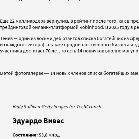
Еще 22 миллиардера вернулись в рейтинг после того, как в пре
трейдинговой онлайн-платформой Robinhood. В 2025 году в р
Тенев — один из восьми дебютантов списка богатейших из сфе
из каждого сектора), а также продовольственного бизнеса и з
участника достигает 70 лет, то есть 14 новичков вполне могут 
В этой фотогалерее ― 14 новых членов списка богатейших амер
Kelly Sullivan
·
Getty Images for TechCrunch
Эдуардо Вивас
Состояние:
$3,8 млрд