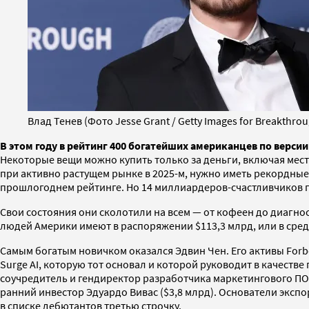
Влад Тенев (Фото Jesse Grant / Getty Images for Breakthrou
В этом году в рейтинг 400 богатейших американцев по версии
Некоторые вещи можно купить только за деньги, включая мест
при активно растущем рынке в 2025-м, нужно иметь рекордные 
прошлогоднем рейтинге. Но 14 миллиардеров-счастливчиков 
Свои состояния они сколотили на всем — от кофеен до диагнос
людей Америки имеют в распоряжении $113,3 млрд, или в сред
Самым богатым новичком оказался Эдвин Чен. Его активы For
Surge AI, которую тот основал и которой руководит в качеств
соучредитель и гендиректор разработчика маркетингового ПО 
ранний инвестор Эдуардо Вивас ($3,8 млрд). Основатели экспо
в списке дебютантов третью строчку.