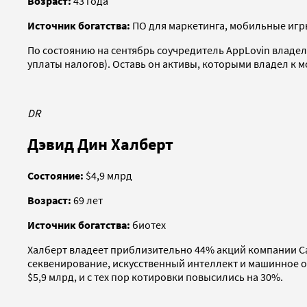
Возраст:
43 года
Источник богатства:
ПО для маркетинга, мобильные игр
По состоянию на сентябрь соучредитель AppLovin владел
уплаты налогов). Оставь он активы, которыми владел к мо
DR
Дэвид Дин Халберт
Состояние:
$4,9 млрд
Возраст:
69 лет
Источник богатства:
биотех
Халберт владеет приблизительно 44% акций компании Car
секвенирование, искусственный интеллект и машинное о
$5,9 млрд, и с тех пор котировки повысились на 30%.