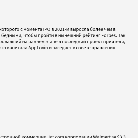
оторого с момента IPO в 2021-м выросла более чем в
м бедными, чтобы пройти в нынешний рейтинг Forbes. Так
ровавший на раннем этапе в последний проект приятеля,
го капитала AppLovin и заседает в совете правления
ектронной коммерции Jet.com корпорации Walmart за $3,3