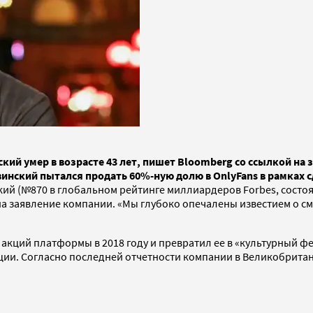
й умер в возрасте 43 лет, пишет Bloomberg со ссылкой на з
винский пытался продать 60%-ную долю в OnlyFans в рамках с
ий (№870 в глобальном рейтинге миллиардеров Forbes, состо
а заявление компании. «Мы глубоко опечалены известием о см
т акций платформы в 2018 году и превратил ее в «культурный
ации. Согласно последней отчетности компании в Великобрит