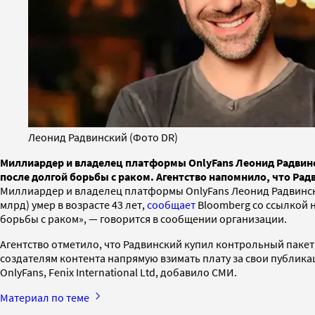
Леонид Радвинский (Фото DR)
Миллиардер и владелец платформы OnlyFans Леонид Радвински
после долгой борьбы с раком. Агентство напомнило, что Рад
Миллиардер и владелец платформы OnlyFans Леонид Радвинск
млрд) умер в возрасте 43 лет,
сообщает
Bloomberg со ссылкой н
борьбы с раком», — говорится в сообщении организации.
Агентство отметило, что Радвинский купил контрольный паке
создателям контента напрямую взимать плату за свои публик
OnlyFans, Fenix International Ltd, добавило СМИ.
Материал по теме