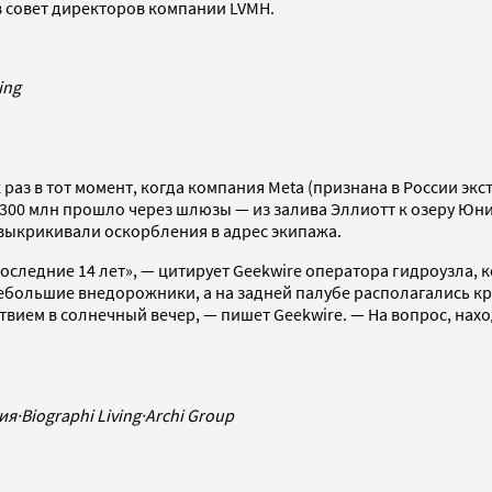
т в совет директоров компании LVMH.
ing
 раз в тот момент, когда компания Meta (признана в России эк
300 млн прошло через шлюзы — из залива Эллиотт к озеру Юн
 выкрикивали оскорбления в адрес экипажа.
 последние 14 лет», — цитирует Geekwire оператора гидроузла,
большие внедорожники, а на задней палубе располагались кр
вием в солнечный вечер, — пишет Geekwire. — На вопрос, нахо
зия
·
Biographi Living
·
Archi Group