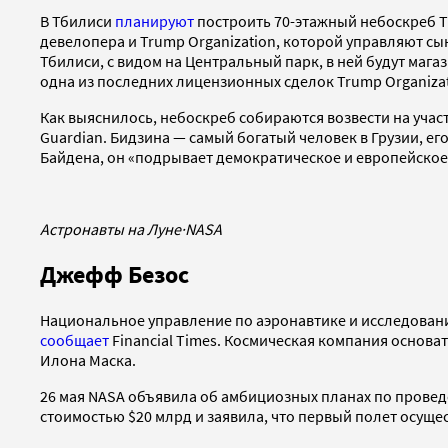
В Тбилиси
планируют
построить 70-этажный небоскреб T
девелопера и Trump Organization, которой управляют с
Тбилиси, с видом на Центральный парк, в ней будут маг
одна из последних лицензионных сделок Trump Organizat
Как выяснилось, небоскреб собираются возвести на уча
Guardian. Бидзина — самый богатый человек в Грузии, ег
Байдена, он «подрывает демократическое и европейское 
Астронавты на Луне
·
NASA
Джефф Безос
Национальное управление по аэронавтике и исследовани
сообщает
Financial Times. Космическая компания основ
Илона Маска.
26 мая NASA объявила об амбициозных планах по проведе
стоимостью $20 млрд и заявила, что первый полет осущес