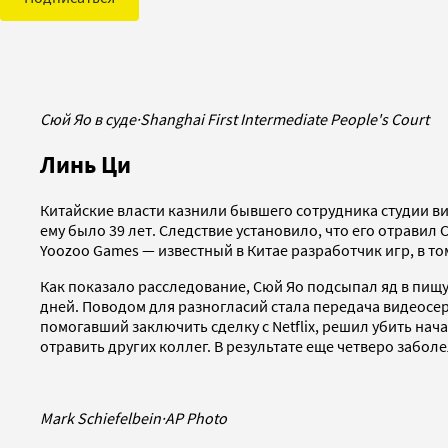
Сюй Яо в суде
·
Shanghai First Intermediate People's Court
Линь Ци
Китайские власти казнили бывшего сотрудника студии в
ему было 39 лет. Следствие установило, что его отравил
Yoozoo Games — известный в Китае разработчик игр, в т
Как показало расследование, Сюй Яо подсыпал яд в пищу
дней. Поводом для разногласий стала передача видеосерв
помогавший заключить сделку с Netflix, решил убить нач
отравить других коллег. В результате еще четверо заболе
Mark Schiefelbein
·
AP Photo