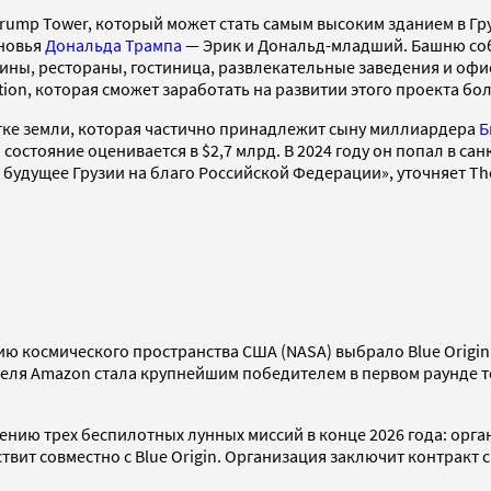
rump Tower, который может стать самым высоким зданием в Гру
ыновья
Дональда Трампа
— Эрик и Дональд-младший. Башню соб
азины, рестораны, гостиница, развлекательные заведения и оф
ion, которая сможет заработать на развитии этого проекта бо
стке земли, которая частично принадлежит сыну миллиардера
Б
о состояние оценивается в $2,7 млрд. В 2024 году он попал в
будущее Грузии на благо Российской Федерации», уточняет Th
ю космического пространства США (NASA) выбрало Blue Origi
ателя Amazon стала крупнейшим победителем в первом раунде 
нию трех беспилотных лунных миссий в конце 2026 года: орга
твит совместно с Blue Origin. Организация заключит контракт с