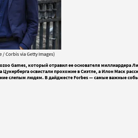
 Corbis via Getty Images)
ozoo Games, который отравил ее основателя миллиардера Ли
 Цукерберга освистали прохожие в Сиэтле, а Илон Маск расск
рение слепым людям. В дайджесте Forbes — самые важные со