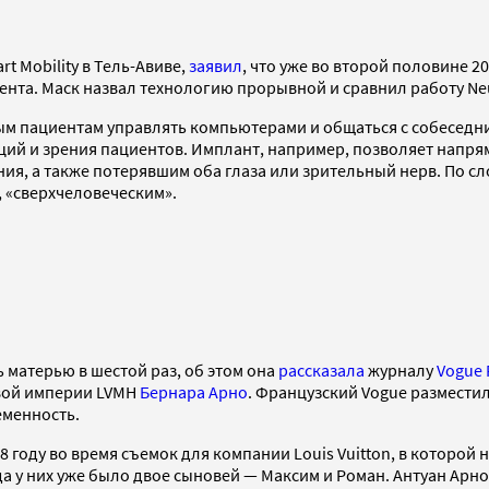
rt Mobility в Тель-Авиве,
заявил
, что уже во второй половине 2
ента. Маск назвал технологию прорывной и сравнил работу Neur
ым пациентам управлять компьютерами и общаться с собеседни
ций и зрения пациентов. Имплант, например, позволяет напря
ия, а также потерявшим оба глаза или зрительный нерв. По с
, «сверхчеловеческим».
 матерью в шестой раз, об этом она
рассказала
журналу
Vogue 
вой империи LVMH
Бернара Арно
. Французский Vogue размести
еменность.
8 году во время съемок для компании Louis Vuitton, в которо
гда у них уже было двое сыновей — Максим и Роман. Антуан А