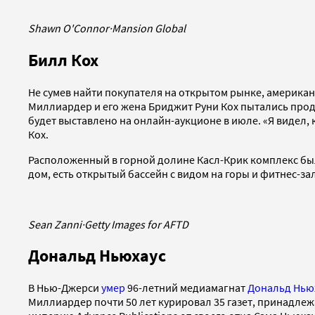
Shawn O'Connor
·
Mansion Global
Билл Кох
Не сумев найти покупателя на открытом рынке, америк
Миллиардер и его жена Бриджит Руни Кох пытались прода
будет выставлено на онлайн-аукционе в июле. «Я видел, 
Кох.
Расположенный в горной долине Касл-Крик комплекс был 
дом, есть открытый бассейн с видом на горы и фитнес-з
Sean Zanni
·
Getty Images for AFTD
Дональд Ньюхаус
В Нью-Джерси
умер
96-летний медиамагнат
Дональд Нью
Миллиардер почти 50 лет курировал 35 газет, принадле