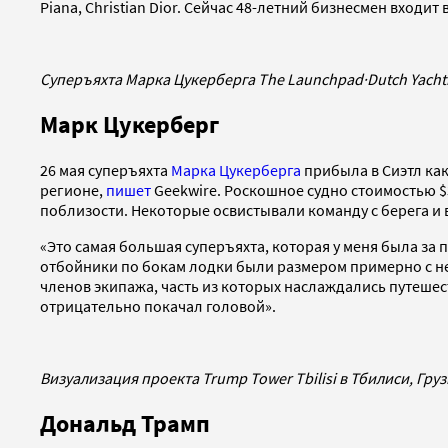
Piana, Christian Dior. Сейчас 48-летний бизнесмен входи
Суперъяхта Марка Цукерберга The Launchpad
·
Dutch Yacht
Марк Цукерберг
26 мая суперъяхта
Марка Цукерберга
прибыла в Сиэтл как
регионе,
пишет
Geekwire. Роскошное судно стоимостью $
поблизости. Некоторые освистывали команду с берега и
«Это самая большая суперъяхта, которая у меня была за
отбойники по бокам лодки были размером примерно с не
членов экипажа, часть из которых наслаждались путешест
отрицательно покачал головой».
Визуализация проекта Trump Tower Tbilisi в Тбилиси, Гру
Дональд Трамп