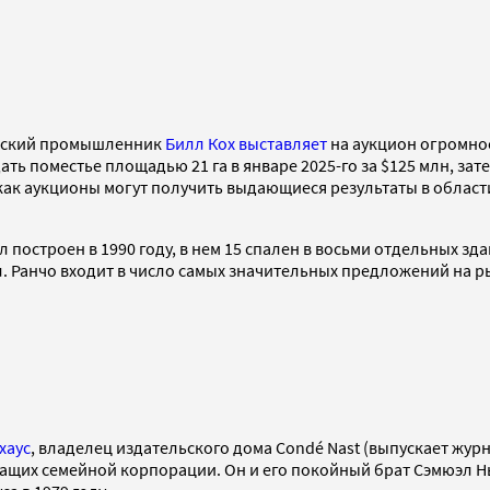
анский промышленник
Билл Кох
выставляет
на аукцион огромное
ть поместье площадью 21 га в январе 2025-го за $125 млн, зат
как аукционы могут получить выдающиеся результаты в области
построен в 1990 году, в нем 15 спален в восьми отдельных зд
ал. Ранчо входит в число самых значительных предложений на 
хаус
, владелец издательского дома Condé Nast (выпускает журналы
жащих семейной корпорации. Он и его покойный брат Сэмюэл 