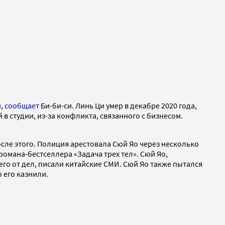
и
,
сообщает
Би-би-си. Линь Ци умер в декабре 2020 года,
в студии, из-за конфликта, связанного с бизнесом.
сле этого. Полиция арестовала Сюй Яо через несколько
романа-бестселлера «Задача трех тел». Сюй Яо,
 его от дел, писали китайские СМИ. Сюй Яо также пытался
о его казнили.