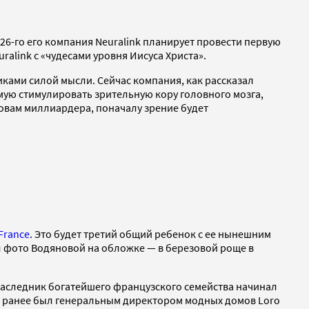
026-го его компания Neuralink планирует провести первую
alink с «чудесами уровня Иисуса Христа».
ками силой мысли. Сейчас компания, как рассказал
мую стимулировать зрительную кору головного мозга,
ловам миллиардера, поначалу зрение будет
France
. Это будет третий общий ребенок с ее нынешним
л фото Водяновой на обложке — в березовой роще в
й наследник богатейшего французского семейства начинал
рно ранее был генеральным директором модных домов Loro