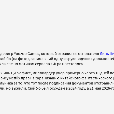
идеоигр Yoozoo Games, который отравил ее основателя
Линь Ц
 Сюй Яо (на фото), занимавший одну из руководящих должностей 
ом числе по мотивам сериала «Игра престолов».
 Линь Ци в офисе, миллиардер умер примерно через 10 дней по
ису Netflix прав на экранизацию китайского фантастического 
альника за то, что тот после подписания документов отстранил
ли, но выжили. Сюй Яо был осужден в 2024 году, а 21 мая 2026-г