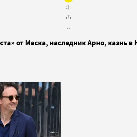
та» от Маска, наследник Арно, казнь в 