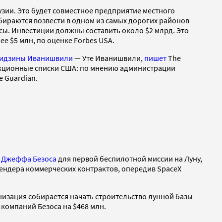
зии. Это будет совместное предприятие местного
ираются возвести в одном из самых дорогих районов
исы. Инвестиции должны составить около $2 млрд. Это
лее $5 млн, по оценке Forbes USA.
идзины Иванишвили
— Уте Иванишвили,
пишет
The
 санкционные списки США: по мнению администрации
e Guardian.
n
Джеффа Безоса
для первой беспилотной миссии на Луну,
тендера коммерческих контрактов, опередив SpaceX
низация собирается начать строительство лунной базы
 компаний Безоса на $468 млн.