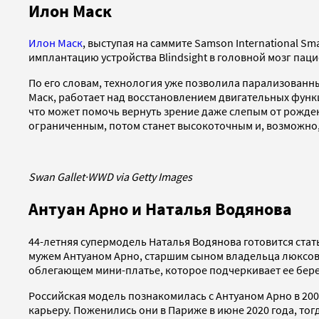
Илон Маск
Илон Маск
, выступая на саммите Samson International Sma
имплантацию устройства Blindsight в головной мозг паци
По его словам, технология уже позволила парализованн
Маск, работает над восстановлением двигательных функ
что может помочь вернуть зрение даже слепым от рожден
ограниченным, потом станет высокоточным и, возможно
Swan Gallet
·
WWD via Getty Images
Антуан Арно и Наталья Водянова
44-летняя супермодель Наталья Водянова готовится стать
мужем Антуаном Арно, старшим сыном владельца люксо
облегающем мини-платье, которое подчеркивает ее бер
Российская модель познакомилась с Антуаном Арно в 200
карьеру. Поженились они в Париже в июне 2020 года, то