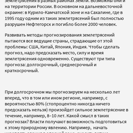
землетрясения в разных районах Земли. Возможны они и
на территории России. В основном на дальневосточной
окраине: в Курило-Камчатской зоне и на Сахалине, где в
1995 году одним из таких землетрясений был полностью
разрушен Нефтегорск и погибло более 2000 человек.
Развивать методы прогнозирования землетрясений
пытаются все ведущие страны, страдающие от этой
проблемы: США, Китай, Япония, Индия. Чтобы сделать
прогноз, надо предсказать место, силу и время
землетрясения одновременно. Существуют три типа
прогноза: долгосрочный, среднесрочный и
краткосрочный.
При долгосрочном мы прогнозируем на несколько лет
вперед, что в том или ином регионе, например, с
вероятностью 80% (стопроцентно никогда ничего
предсказать нельзя) произойдет сильное землетрясение в
течение, например, 8–10 лет. Какой смысл в таких
прогнозах? Власти получают возможность подготовиться
к этому природному явлению. Например, начать