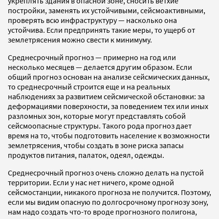
укреплять здания в опасной зоне, сносить ветхие
постройки, заменять их устойчивыми, сейсмоактивными,
проверять всю инфраструктуру — насколько она
устойчива. Если предпринять такие меры, то ущерб от
землетрясения можно свести к минимуму.
Среднесрочный прогноз — примерно на год или
несколько месяцев — делается другим образом. Если
общий прогноз основан на анализе сейсмических данных,
то среднесрочный строится еще и на реальных
наблюдениях за развитием сейсмической обстановки: за
деформациями поверхности, за поведением тех или иных
разломных зон, которые могут представлять собой
сейсмоопасные структуры. Такого рода прогноз дает
время на то, чтобы подготовить население к возможности
землетрясения, чтобы создать в зоне риска запасы
продуктов питания, палаток, одеял, одежды.
Среднесрочный прогноз очень сложно делать на пустой
территории. Если у нас нет ничего, кроме одной
сейсмостанции, никакого прогноза не получится. Поэтому,
если мы видим опасную по долгосрочному прогнозу зону,
нам надо создать что-то вроде прогнозного полигона,