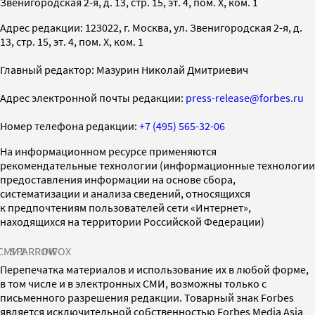
Звенигородская 2-я, д. 13, стр. 15, эт. 4, пом. X, ком. 1
Адрес редакции: 123022, г. Москва, ул. Звенигородская 2-я, д.
13, стр. 15, эт. 4, пом. X, ком. 1
Главный редактор: Мазурин Николай Дмитриевич
Адрес электронной почты редакции:
press-release@forbes.ru
Номер телефона редакции:
+7 (495) 565-32-06
На информационном ресурсе применяются
рекомендательные технологии (информационные технологии
предоставления информации на основе сбора,
систематизации и анализа сведений, относящихся
к предпочтениям пользователей сети «Интернет»,
находящихся на территории Российской Федерации)
СМИ2
SPARROW
INFOX
Перепечатка материалов и использование их в любой форме,
в том числе и в электронных СМИ, возможны только с
письменного разрешения редакции. Товарный знак Forbes
является исключительной собственностью Forbes Media Asia