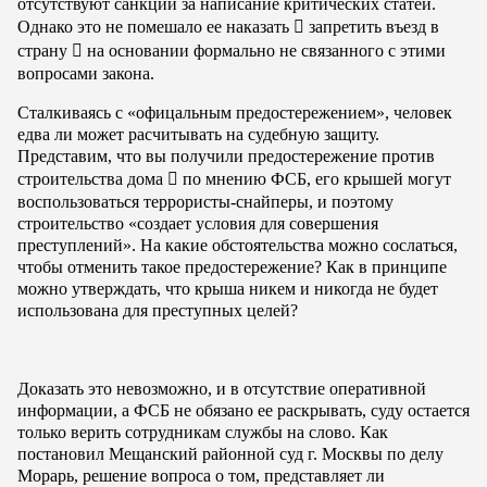
отсутствуют санкции за написание критических статей.
Однако это не помешало ее наказать

запретить въезд в
страну

на основании формально не связанного с этими
вопросами закона.
Сталкиваясь с «офицальным предостережением», человек
едва ли может расчитывать на судебную защиту.
Представим, что вы получили предостережение против
строительства дома

по мнению ФСБ, его крышей могут
воспользоваться террористы-снайперы, и поэтому
строительство «создает условия для совершения
преступлений». На какие обстоятельства можно сослаться,
чтобы отменить такое предостережение? Как в принципе
можно утверждать, что крыша никем и никогда не будет
использована для преступных целей?
Доказать это невозможно, и в отсутствие оперативной
информации, а ФСБ не обязано ее раскрывать, суду остается
только верить сотрудникам службы на слово. Как
постановил Мещанский районной суд г. Москвы по делу
Морарь, решение вопроса о том, представляет ли