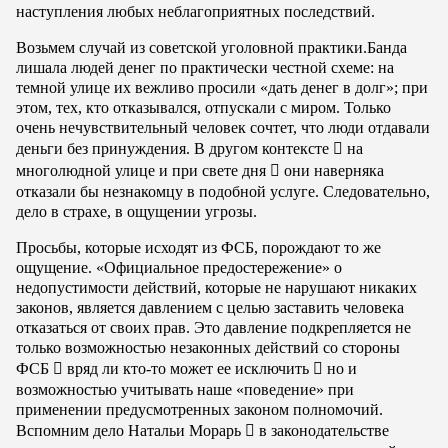
наступления любых неблагоприятных последствий.
Возьмем случай из советской уголовной практики.Банда
лишала людей денег по практически честной схеме: на
темной улице их вежливо просили «дать денег в долг»; при
этом, тех, кто отказывался, отпускали с миром. Только
очень нечувствительный человек сочтет, что люди отдавали
деньги без принуждения. В другом контексте

на
многолюдной улице и при свете дня

они наверняка
отказали бы незнакомцу в подобной услуге. Следовательно,
дело в страхе, в ощущении угрозы.
Просьбы, которые исходят из ФСБ, порождают то же
ощущение. «Официальное предостережение» о
недопустимости действий, которые не нарушают никаких
законов, является давлением с целью заставить человека
отказаться от своих прав. Это давление подкрепляется не
только возможностью незаконных действий со стороны
ФСБ

вряд ли кто-то может ее исключить

но и
возможностью учитывать наше «поведение» при
применении предусмотренных законом полномочий.
Вспомним дело Натальи Морарь

в законодательстве