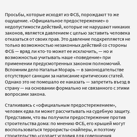
Просьбы, которые исходят из ФСБ, порождают то же
ощущение. «Официальное предостережение» о
недопустимости действий, которые не нарушают никаких
законов, является давлением с целью заставить человека
отказаться от своих прав. Это давление подкрепляется не
только возможностью незаконных действий со стороны
ФСБ — вряд ли кто-то может ее исключить, — но и
возможностью учитывать наше «поведение» при
применении предусмотренных законом полномочий.
Вспомним дело Натальи Морарь — в законодательстве
отсутствуют санкции за написание критических статей.
Однако это не помешало ее наказать — запретить въезд в
страну — на основании формально не связанного с этими
вопросами закона.
Сталкиваясь с «официальным предостережением»,
человек едва ли может рассчитывать на судебную защиту.
Представим, что вы получили предостережение против
строительства дома: по мнению ФСБ, его крышей могут
воспользоваться террористы-снайперы, и поэтому
строительство «создает условия для совершения