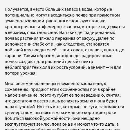
Получается, вместо больших запасов воды, которые
потенциально могут находиться в почве при грамотном
землепользовании, растения используют только
краткосрочные и эфемерные запасы, которые содержатся
в верхнем, пахотном слое. На таких деградированных
почвах растения тяжело переживают засуху. Далее по
цепочке: они слабеют и, как следствие, становятся
добычей для вредителей — тли, совок, огневок, вплоть до
саранчи. Таким образом, исходно деградированные
почвы создают для растений целый спектр
неблагоприятных для их роста условий, а значит — и для
потери урожая.
Многие землевладельцы и землепользователи, к
сожалению, придают этим особенностям почв крайне
малое значение, поэтому губят ее по неведению, считая,
что достаточно всего лишь вспахать землю и она будет
давать урожай. Но есть и те, которые, по сути, занимаются
сутенерством: пытаясь в максимально короткие сроки
добиться высокой урожайности, они нещадно
эксплуатируют землю, пока она им может что-то дать, а
потом преспокойно ее забрасывают под предлогом, что