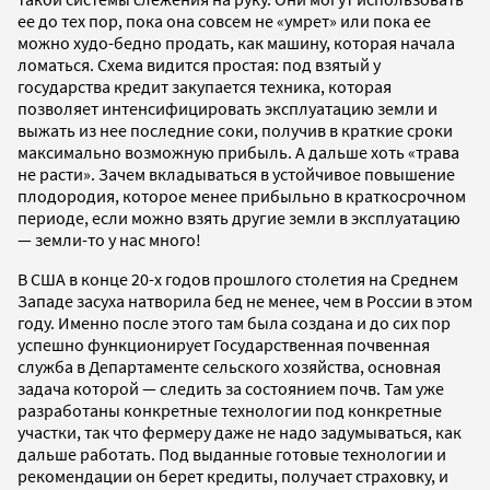
ее до тех пор, пока она совсем не «умрет» или пока ее
можно худо-бедно продать, как машину, которая начала
ломаться. Схема видится простая: под взятый у
государства кредит закупается техника, которая
позволяет интенсифицировать эксплуатацию земли и
выжать из нее последние соки, получив в краткие сроки
максимально возможную прибыль. А дальше хоть «трава
не расти». Зачем вкладываться в устойчивое повышение
плодородия, которое менее прибыльно в краткосрочном
периоде, если можно взять другие земли в эксплуатацию
— земли-то у нас много!
В США в конце 20-х годов прошлого столетия на Среднем
Западе засуха натворила бед не менее, чем в России в этом
году. Именно после этого там была создана и до сих пор
успешно функционирует Государственная почвенная
служба в Департаменте сельского хозяйства, основная
задача которой — следить за состоянием почв. Там уже
разработаны конкретные технологии под конкретные
участки, так что фермеру даже не надо задумываться, как
дальше работать. Под выданные готовые технологии и
рекомендации он берет кредиты, получает страховку, и