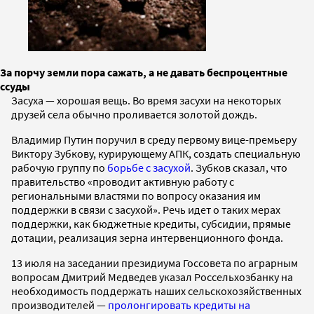
За порчу земли пора сажать, а не давать беспроцентные
ссуды
Засуха — хорошая вещь. Во время засухи на некоторых
друзей села обычно проливается золотой дождь.
Владимир Путин поручил в среду первому вице-премьеру
Виктору Зубкову, курирующему АПК, создать специальную
рабочую группу по
борьбе с засухой
. Зубков сказал, что
правительство «проводит активную работу с
региональными властями по вопросу оказания им
поддержки в связи с засухой». Речь идет о таких мерах
поддержки, как бюджетные кредиты, субсидии, прямые
дотации, реализация зерна интервенционного фонда.
13 июля на заседании президиума Госсовета по аграрным
вопросам Дмитрий Медведев указал Россельхозбанку на
необходимость поддержать наших сельскохозяйственных
производителей —
пролонгировать кредиты на