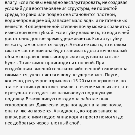
влагу. Если почвы нещадно эксплуатировать, не создавая
условий для восстановления структуры, ее пористой
среды, то рано или поздно она становится плотной,
водонепроницаемой, запасает мало воды и питательных
веществ. В определенной степени почву можно сравнить с
известной всем губкой. Если губку намочить, то вода в ней
достаточно долгое время удерживается. Если эту губку
выжать, там останется воздух. А если ее сжать, то в таком
сжатом состоянии она будет занимать достаточно малый
объем по сравнению с исходным и воду впитывать не
будет. То же самое происходит и с почвой. При
воздействии тяжелой сельскохозяйственной техники она
сжимается, уплотняется и воду не удерживает. Плуги,
конечно, регулярно взрыхляют 15-20 см поверхности, но
эта же техника уплотняет землю в течение многих лет, что
в результате создает так называемую подплужную
подошву. В засушливую погоду она работает как
«сковородка». Даже если вода попадает в такую почву,
она тут же испаряется. А жидкость, которая запасена
внизу, растениям недоступна: корни просто не могут до
нее добраться через плотный слой.