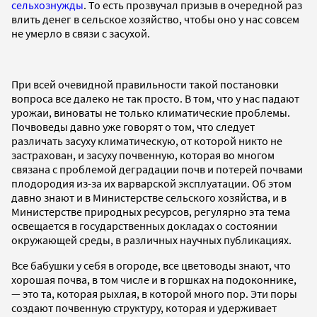
сельхознужды
. То есть прозвучал призыв в очередной раз
влить денег в сельское хозяйство, чтобы оно у нас совсем
не умерло в связи с засухой.
При всей очевидной правильности такой постановки
вопроса все далеко не так просто. В том, что у нас падают
урожаи, виноваты не только климатические проблемы.
Почвоведы давно уже говорят о том, что следует
различать засуху климатическую, от которой никто не
застрахован, и засуху почвенную, которая во многом
связана с проблемой деградации почв и потерей почвами
плодородия из-за их варварской эксплуатации. Об этом
давно знают и в Министерстве сельского хозяйства, и в
Министерстве природных ресурсов, регулярно эта тема
освещается в государственных докладах о состоянии
окружающей среды, в различных научных публикациях.
Все бабушки у себя в огороде, все цветоводы знают, что
хорошая почва, в том числе и в горшках на подоконнике,
— это та, которая рыхлая, в которой много пор. Эти поры
создают почвенную структуру, которая и удерживает