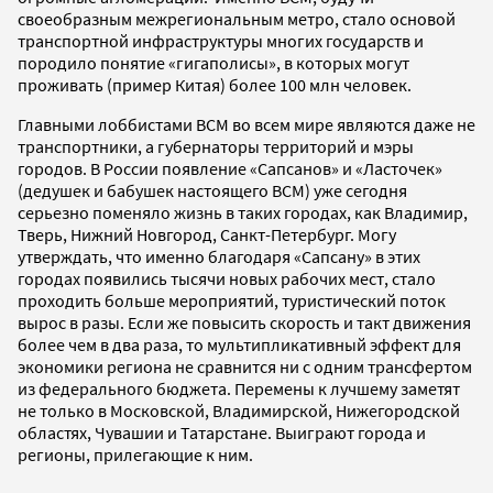
своеобразным межрегиональным метро, стало основой
транспортной инфраструктуры многих государств и
породило понятие «гигаполисы», в которых могут
проживать (пример Китая) более 100 млн человек.
Главными лоббистами ВСМ во всем мире являются даже не
транспортники, а губернаторы территорий и мэры
городов. В России появление «Сапсанов» и «Ласточек»
(дедушек и бабушек настоящего ВСМ) уже сегодня
серьезно поменяло жизнь в таких городах, как Владимир,
Тверь, Нижний Новгород, Санкт-Петербург. Могу
утверждать, что именно благодаря «Сапсану» в этих
городах появились тысячи новых рабочих мест, стало
проходить больше мероприятий, туристический поток
вырос в разы. Если же повысить скорость и такт движения
более чем в два раза, то мультипликативный эффект для
экономики региона не сравнится ни с одним трансфертом
из федерального бюджета. Перемены к лучшему заметят
не только в Московской, Владимирской, Нижегородской
областях, Чувашии и Татарстане. Выиграют города и
регионы, прилегающие к ним.