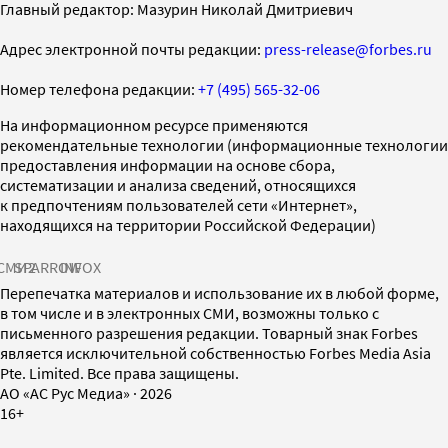
Главный редактор: Мазурин Николай Дмитриевич
Адрес электронной почты редакции:
press-release@forbes.ru
Номер телефона редакции:
+7 (495) 565-32-06
На информационном ресурсе применяются
рекомендательные технологии (информационные технологии
предоставления информации на основе сбора,
систематизации и анализа сведений, относящихся
к предпочтениям пользователей сети «Интернет»,
находящихся на территории Российской Федерации)
СМИ2
SPARROW
INFOX
Перепечатка материалов и использование их в любой форме,
в том числе и в электронных СМИ, возможны только с
письменного разрешения редакции. Товарный знак Forbes
является исключительной собственностью Forbes Media Asia
Pte. Limited. Все права защищены.
AO «АС Рус Медиа»
·
2026
16+