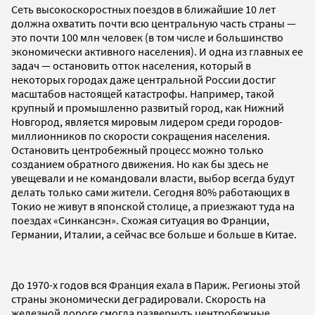
Сеть высокоскоростных поездов в ближайшие 10 лет
должна охватить почти всю центральную часть страны —
это почти 100 млн человек (в том числе и большинство
экономически активного населения). И одна из главных ее
задач — остановить отток населения, который в
некоторых городах даже центральной России достиг
масштабов настоящей катастрофы. Например, такой
крупный и промышленно развитый город, как Нижний
Новгород, является мировым лидером среди городов-
миллионников по скорости сокращения населения.
Остановить центробежный процесс можно только
созданием обратного движения. Но как бы здесь не
увещевали и не командовали власти, выбор всегда будут
делать только сами жители. Сегодня 80% работающих в
Токио не живут в японской столице, а приезжают туда на
поездах «Синкансэн». Схожая ситуация во Франции,
Германии, Италии, а сейчас все больше и больше в Китае.
До 1970-х годов вся Франция ехала в Париж. Регионы этой
страны экономически деградировали. Скорость на
железной дороге смогла развернуть центробежные