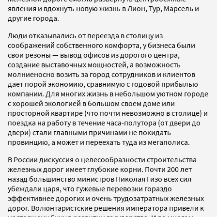
явления и вдохнуть новую жизнь в Лион, Тур, Марсель и
другие города.
Люди отказывались от переезда в столицу из
соображений собственного комфорта, у бизнеса были
свои резоны — вывод офисов из дорогого центра,
создание выставочных мощностей, а возможность
молниеносно возить за город сотрудников и клиентов
дает порой экономию, сравнимую с годовой прибылью
компании. Для многих жизнь в небольшом уютном городе
с хорошей экологией в большом своем доме или
просторной квартире (что почти невозможно в столице) и
поездка на работу в течение часа-полутора (от двери до
двери) стали главными причинами не покидать
провинцию, а может и переехать туда из мегаполиса.
В России дискуссия о целесообразности строительства
железных дорог имеет глубокие корни. Почти 200 лет
назад большинство министров Николая I изо всех сил
убеждали царя, что гужевые перевозки гораздо
эффективнее дорогих и очень трудозатратных железных
дорог. Волюнтаристские решения императора привели к