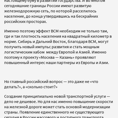
настоящему буму в развитии государства. И во многом
сегодняшние границы России имеют развитую
железнодорожную сеть, по которой расселилось
население, до конца утвердившись на бескрайних
российских просторах.
Именно поэтому эффект ВСМ необходим не только там,
где и так плотность населения на квадратный километр в
норме. Сибирь и Дальний Восток, благодаря ВСМ, могут
получить новый импульс развития и стать мощным
логистическим хабом между Европой и Азией. Именно
поэтому к проекту «Москва — Казань» проявляют
повышенный интерес наши партнеры из Европы и Азии.
Но главный российский вопрос — это даже не «что
делать?», а «сколько стоит?»
Создание принципиально новой транспортной услуги —
дело не дешевое. Но для нас именно повышение скорости
на железной дороге может стать основой модернизации
страны. Появление единственного не существующего
сегодня в России массового и доступного транспорта,