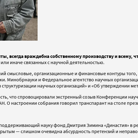
ты, всегда враждебна собственному производству и всему, 
 или иначе связанных с научной деятельностью.
ий смысловые, организационные и финансовые контуры того, 
и. Минобрнауки и Федеральное агентство научных организац
структуризации научных организаций» и «Об утверждении ме
сть, что спровоцировали экстренный созыв Конференции нау
. О настроении собрания говорил транспарант на столе презид
поддерживающий науку фонд Дмитрия Зимина «Династия» в ре
ткрытым — слишком очевидна абсурдность претензий и неправ