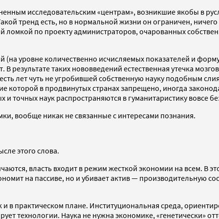
ненным исследовательским «центрам», возникшие якобы в рус
кой тренд есть, но в нормальной жизни он ограничен, ничего
ой ломкой по проекту администраторов, очарованных собстве
 (на уровне количественно исчисляемых показателей и формул
т. В результате таких нововведений естественная утечка мозго
шесть лет чуть не угробившей собственную науку подобным сли
ие которой в продвинутых странах запрещено, иногда законода
ых и точных наук распространяются в гуманитаристику вовсе б
ки, вообще никак не связанные с интересами познания.
сле этого слова.
чаются, власть входит в режим жесткой экономии на всем. В 
ономит на пассиве, но и убивает актив — производительную со
так и в практическом плане. Институциональная среда, ориент
рует технологии. Наука не нужна экономике, «генетически» от