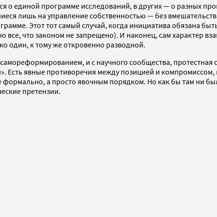
ся о единой программе исследований, в других — о разных про
шиеся лишь на управление собственностью — без вмешательств
ограмме. Этот тот самый случай, когда инициатива обязана быть
но все, что законом не запрещено). И наконец, сам характер
ко один, к тому же откровенно разводной.
с самореформированием, и с научного сообщества, протестная 
». Есть явные противоречия между позицией и компромиссом, к
 формально, а просто явочным порядком. Но как бы там ни бы
ческие претензии.