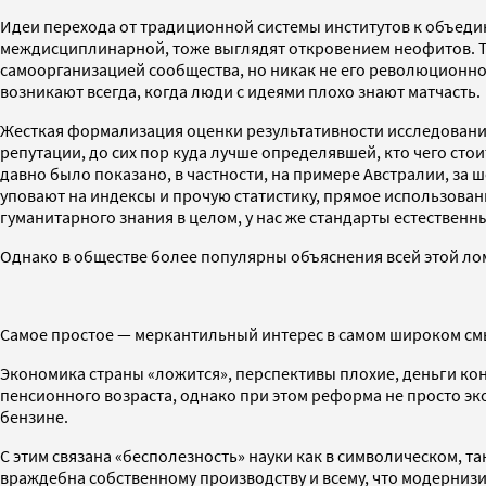
Идеи перехода от традиционной системы институтов к объеди
междисциплинарной, тоже выглядят откровением неофитов. Та
самоорганизацией сообщества, но никак не его революционн
возникают всегда, когда люди с идеями плохо знают матчасть.
Жесткая формализация оценки результативности исследований
репутации, до сих пор куда лучше определявшей, кто чего стои
давно было показано, в частности, на примере Австралии, за 
уповают на индексы и прочую статистику, прямое использован
гуманитарного знания в целом, у нас же стандарты естественн
Однако в обществе более популярны объяснения всей этой лом
Самое простое — меркантильный интерес в самом широком смы
Экономика страны «ложится», перспективы плохие, деньги кон
пенсионного возраста, однако при этом реформа не просто эк
бензине.
С этим связана «бесполезность» науки как в символическом, 
враждебна собственному производству и всему, что модернизи