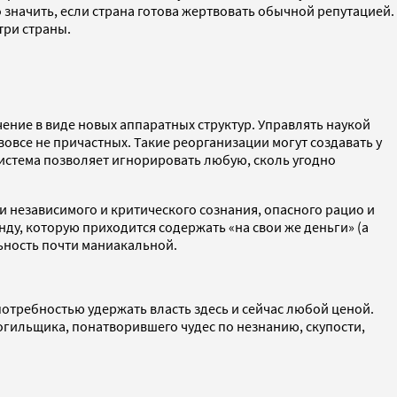
о значить, если страна готова жертвовать обычной репутацией.
три страны.
ение в виде новых аппаратных структур. Управлять наукой
вовсе не причастных. Такие реорганизации могут создавать у
истема позволяет игнорировать любую, сколь угодно
 независимого и критического сознания, опасного рацио и
ду, которую приходится содержать «на свои же деньги» (а
ьность почти маниакальной.
отребностью удержать власть здесь и сейчас любой ценой.
могильщика, понатворившего чудес по незнанию, скупости,