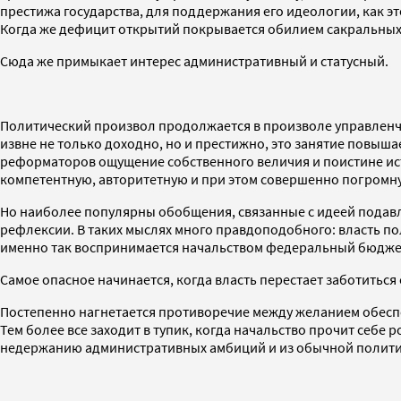
престижа государства, для поддержания его идеологии, как эт
Когда же дефицит открытий покрывается обилием сакральных о
Сюда же примыкает интерес административный и статусный.
Политический произвол продолжается в произволе управленчес
извне не только доходно, но и престижно, это занятие повыша
реформаторов ощущение собственного величия и поистине ист
компетентную, авторитетную и при этом совершенно погромну
Но наиболее популярны обобщения, связанные с идеей подавл
рефлексии. В таких мыслях много правдоподобного: власть по
именно так воспринимается начальством федеральный бюджет)
Cамое опасное начинается, когда власть перестает заботиться 
Постепенно нагнетается противоречие между желанием обеспеч
Тем более все заходит в тупик, когда начальство прочит себе
недержанию административных амбиций и из обычной полити