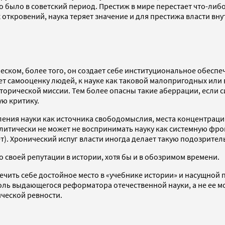
о было в советский период. Престиж в мире перестает что-либ
ткровений, наука теряет значение и для престижа власти вну
ком, более того, он создает себе институциональное обеспеч
ет самооценку людей, к науке как таковой малопригодных или 
орической миссии. Тем более опасны такие аберрации, если с
ю критику.
ения науки как источника свободомыслия, места концентрации
литически не может не воспринимать науку как системную фрон
. Хронический испуг власти иногда делает такую подозрител
о своей репутации в истории, хотя бы и в обозримом времени.
ить себе достойное место в «учебнике истории» и насущной п
 роль выдающегося реформатора отечественной науки, а не ее 
ческой ревности.