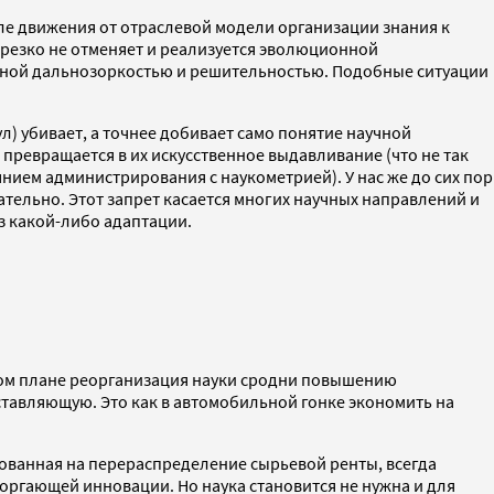
ле движения от отраслевой модели организации знания к
 резко не отменяет и реализуется эволюционной
нной дальнозоркостью и решительностью. Подобные ситуации
) убивает, а точнее добивает само понятие научной
в превращается в их искусственное выдавливание (что не так
янием администрирования с наукометрией). У нас же до сих пор
тельно. Этот запрет касается многих научных направлений и
ез какой-либо адаптации.
этом плане реорганизация науки сродни повышению
ставляющую. Это как в автомобильной гонке экономить на
ированная на перераспределение сырьевой ренты, всегда
торгающей инновации. Но наука становится не нужна и для