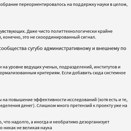
 собрание переориентировалось на поддержку науки в целом,
очувствующих. Даже чисто политтехнологически крайне
, конечно, это не скоординированный сигнал.
 сообщества сугубо административному и внешнему по
 на уровне ведущих ученых, подразделений, институтов и
формализованным критериям. Если добавить сюда системное
 на повышение эффективности исследований (хотя есть и те,
ределения денег). Слишком много претензий к проекту уже на
 что надолго, а иногда и необратимо дезорганизует
о никак не великая наука