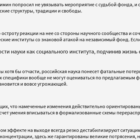
Зимин попросил не увязывать мероприятие с судьбой фонда, и
ские структуры, традиции и свободы.
 остроту реакции на нее со стороны научного сообщества и с
кие институты со знаковой атакой на независимый фонд. Если
сти науки как социального института, подчинив жизнь
 хотя бы отчасти, российская наука понесет фатальные потери
их специфики вообще не могут оцениваться по предлагаемым 
ановится и вовсе угрожающей.
ющих, что намеченные изменения действительно ориентированы
за счет умения вписываться в формализованные схемы перерасп
м эффекте на выходе всегда резко дестабилизируют ситуацию,
концентрации, здесь же гарантированы великие потрясения, н