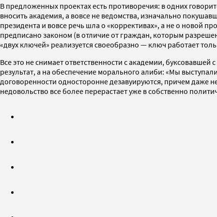
В предложенных проектах есть противоречия: в одних говорит
вносить академия, а вовсе не ведомства, изначально покушав
президента и вовсе речь шла о «коррективах», а не о новой пр
предписано законом (в отличие от граждан, которым разреше
«двух ключей» реализуется своеобразно — ключ работает толь
Все это не снимает ответственности с академии, буксовавшей 
результат, а на обеспечение морального алиби: «Мы выступали
договоренности односторонне дезавуируются, причем даже не
недовольство все более перерастает уже в собственно полити