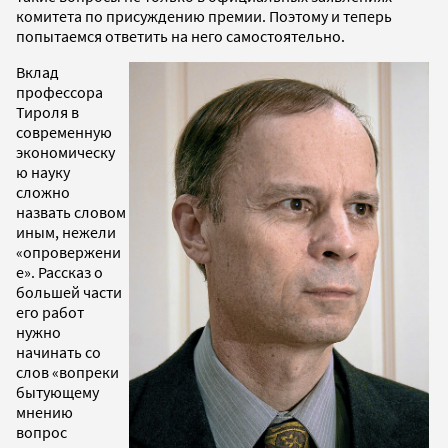
комитета по присуждению премии. Поэтому и теперь
попытаемся ответить на него самостоятельно.
Вклад
профессора
Тироля в
современную
экономическу
ю науку
сложно
назвать словом
иным, нежели
«опровержени
е». Рассказ о
большей части
его работ
нужно
начинать со
слов «вопреки
бытующему
мнению
вопрос