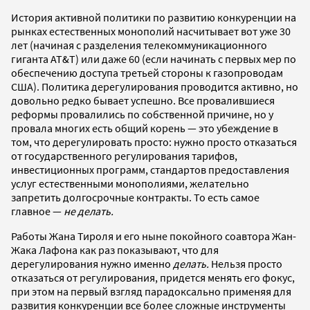
История активной политики по развитию конкуренции на
рынках естественных монополий насчитывает вот уже 30
лет (начиная с разделения телекоммуникационного
гиганта АТ&Т) или даже 60 (если начинать с первых мер по
обеспечению доступа третьей стороны к газопроводам
США). Политика дерегулирования проводится активно, но
довольно редко бывает успешно. Все провалившиеся
реформы провалились по собственной причине, но у
провала многих есть общий корень — это убеждение в
том, что дерегулировать просто: нужно просто отказаться
от государственного регулирования тарифов,
инвестиционных программ, стандартов предоставления
услуг естественными монополиями, желательно
запретить долгосрочные контракты. То есть самое
главное —
не делать.
Работы Жана Тироля и его ныне покойного соавтора Жан-
Жака Лафона как раз показывают, что для
дерегулирования нужно именно
делать.
Нельзя просто
отказаться от регулирования, придется менять его фокус,
при этом на первый взгляд парадоксально применяя для
развития конкуренции все более сложные инструменты