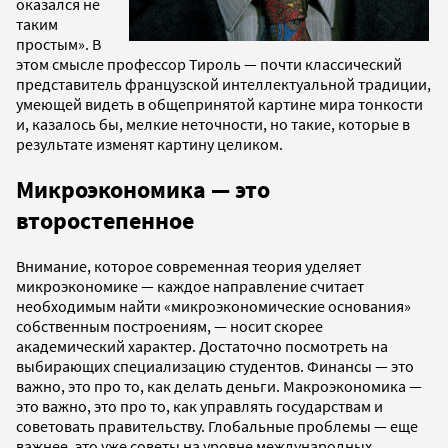
оказался не
таким
простым». В
этом смысле профессор Тироль — почти классический
представитель французской интеллектуальной традиции,
умеющей видеть в общепринятой картине мира тонкости
и, казалось бы, мелкие неточности, но такие, которые в
результате изменят картину целиком.
Микроэкономика
—
это
второстепенное
Внимание, которое современная теория уделяет
микроэкономике — каждое направление считает
необходимым найти «микроэкономические основания»
собственным построениям, — носит скорее
академический характер. Достаточно посмотреть на
выбирающих специализацию студентов. Финансы — это
важно, это про то, как делать деньги. Макроэкономика —
это важно, это про то, как управлять государствам и
советовать правительству. Глобальные проблемы — еще
важнее, это уже советы на уровне международных