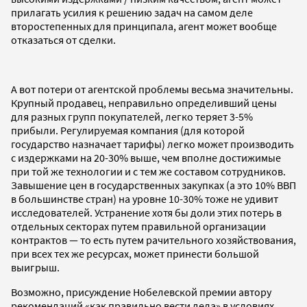
прилагать усилия к решению задач на самом деле
второстепенных для принципала, агент может вообще
отказаться от сделки.
А вот потери от агентской проблемы весьма значительны.
Крупный продавец, неправильно определивший цены
для разных групп покупателей, легко теряет 3-5%
прибыли. Регулируемая компания (для которой
государство назначает тарифы) легко может производить
с издержками на 20-30% выше, чем вполне достижимые
при той же технологии и с тем же составом сотрудников.
Завышение цен в государственных закупках (а это 10% ВВП
в большинстве стран) на уровне 10-30% тоже не удивит
исследователей. Устранение хотя бы доли этих потерь в
отдельных секторах путем правильной организации
контрактов — то есть путем рачительного хозяйствования,
при всех тех же ресурсах, может принести большой
выигрыш.
Возможно, присуждение Нобелевской премии автору
рекомендаций «как правильно вести дела» в условиях