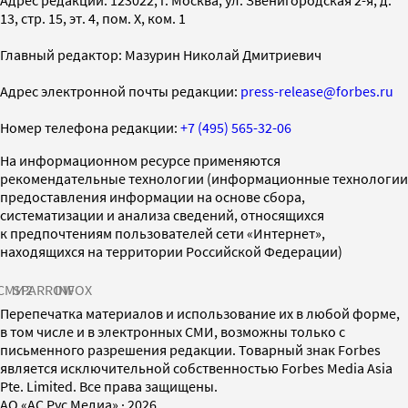
13, стр. 15, эт. 4, пом. X, ком. 1
Главный редактор: Мазурин Николай Дмитриевич
Адрес электронной почты редакции:
press-release@forbes.ru
Номер телефона редакции:
+7 (495) 565-32-06
На информационном ресурсе применяются
рекомендательные технологии (информационные технологии
предоставления информации на основе сбора,
систематизации и анализа сведений, относящихся
к предпочтениям пользователей сети «Интернет»,
находящихся на территории Российской Федерации)
СМИ2
SPARROW
INFOX
Перепечатка материалов и использование их в любой форме,
в том числе и в электронных СМИ, возможны только с
письменного разрешения редакции. Товарный знак Forbes
является исключительной собственностью Forbes Media Asia
Pte. Limited. Все права защищены.
AO «АС Рус Медиа»
·
2026