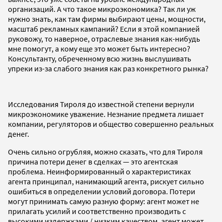
организаций. А что такое микроэкономика? Так ли уж
нужно знать, как там фирмы выбирают цены, мощности,
масштаб рекламных кампаний? Если я этой компанией
руковожу, то наверное, отраслевые знания как-нибудь
мне помогут, а кому еще это может быть интересно?
Консультанту, обреченному всю жизнь выслушивать
упреки из-за слабого знания как раз конкретного рынка?
Исследования Тироля до известной степени вернули
микроэкономике уважение. Незнание предмета лишает
компании, регуляторов и общество совершенно реальных
денег.
Очень сильно огрубляя, можно сказать, что для Тироля
причина потери денег в сделках — это агентская
проблема. Неинформированный о характеристиках
агента принципал, нанимающий агента, рискует сильно
ошибиться в определении условий договора. Потери
могут принимать самую разную форму: агент может не
прилагать усилий и соответственно производить с
высокими издержками / низким качеством, агент может