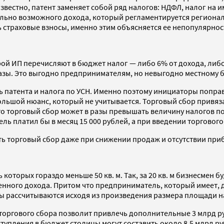
звестно, патент заменяет собой ряд налогов: НДФЛ, налог на 
циально возможного дохода, который регламентируется регио
страховые взносы, именно этим объясняется ее непопулярнос
ой ИП перечисляют в бюджет налог — либо 6% от дохода, либо
азы. Это выгодно предпринимателям, но невыгодно местному б
ь патента и налога по УСН. Именно поэтому инициаторы попра
ольшой нюанс, который не учитывается. Торговый сбор привяз
, то торговый сбор может в разы превышать величину налогов п
 платил бы в месяц 15 000 рублей, а при введении торгового 
ить торговый сбор даже при снижении продаж и отсутствии при
торых гораздо меньше 50 кв. м. Так, за 20 кв. м бизнесмен бу
ного дохода. Притом что предприниматель, который имеет, допус
ты рассчитываются исходя из произведения размера площади на 
торгового сбора позволит привлечь дополнительные 3 млрд 
тупления в бюджет столицы могут составить около 8,5 млрд р