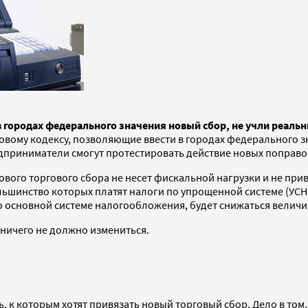
 городах федерального значения новый сбор, не учли реаль
говому кодексу, позволяющие ввести в городах федерального з
дприниматели смогут протестировать действие новых поправок
вого торгового сбора не несет фискальной нагрузки и не при
большинство которых платят налоги по упрощенной системе (УС
о основной системе налогообложения, будет снижаться величин
 ничего не должно измениться.
, к которым хотят привязать новый торговый сбор. Дело в том