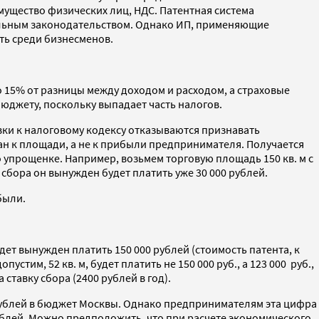
имущество физических лиц, НДС. Патентная система
нальным законодательством. Однако ИП, применяющие
ть среди бизнесменов.
 15% от разницы между доходом и расходом, а страховые
юджету, поскольку выпадает часть налогов.
вки к налоговому кодексу отказываются признавать
ан к площади, а не к прибыли предпринимателя. Получается
о упрощенке. Например, возьмем торговую площадь 150 кв. м с
сбора он вынужден будет платить уже 30 000 рублей.
были.
дет вынужден платить 150 000 рублей (стоимость патента, к
тим, 52 кв. м, будет платить не 150 000 руб., а 123 000 руб.,
ставку сбора (2400 рублей в год).
рублей в бюджет Москвы. Однако предпринимателям эта цифра
ублей. Можно предположить, что при расчете экономического