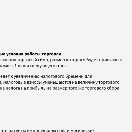
ные условия работы торговли
начения торговый сбор, размер которого будет привязан к
 уже с 1 июля следующего года.
ведет к увеличению налогового бремени для
Н), налоговые взносы уменьшаются на величину торгового
а налога на прибыль на размер того же торгового сбора.
, что патенты не популярны среди московских