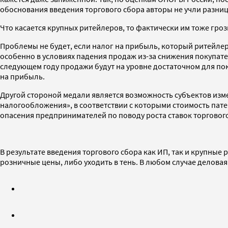
обоснования введения торгового сбора авторы не учли разни
Что касается крупных ритейлеров, то фактически им тоже гроз
Проблемы не будет, если налог на прибыль, который ритейлер
особенно в условиях падения продаж из-за снижения покупател
следующем году продажи будут на уровне достаточном для пок
на прибыль.
Другой стороной медали является возможность субъектов измен
налогообложения», в соответствии с которыми стоимость пат
опасения предпринимателей по поводу роста ставок торгового
В результате введения торгового сбора как ИП, так и крупны
розничные цены, либо уходить в тень. В любом случае деловая 