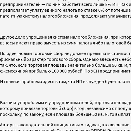
предпринимателей — по ним работает всего лишь 8% ИП. Как и
предполагает уплату единого налога по ставке 6% от потен
патентную систему налогообложения, продолжают уплачивать 
Другое дело упрощенная система налогообложения, при котор
взносы имеют право вычесть из сумм налога либо налоговой б
По идее, новый торговый сбор не должен превышать стоимост
фискальный характер торгового сбора. Однако здесь есть неб
так, что, если торговая площадь значительно больше 50 кв. м
ежемесячной прибылью 100 000 рублей. По УСН предприниматель
И главная проблема здесь в том, что ИП вынужден будет плат
Возникнут проблемы и у предпринимателей, торговая площадь ко
которому привязан торговый сбор) в год, независимо от получен
поскольку, по закону, если площадь больше 50 кв. м, то выпла
Авторы законодательной инициативы ожидают, что введение 
кажется даже заниженной. Так, по оценкам ОПОРЫ России, пос