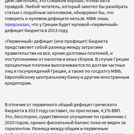
Действительно, это слишком хорошо, чтобы быть
правдой. Любой читатель, который захотел бы разобрать
статью с подобным заголовком, обнаружил бы, что
говорить о нулевом дефиците нельзя. МВФ лишь
предсказал
, что у Греции будет нулевой «первичный»
дефицит бюджета в 2013 году.
«Первичный» дефицит (или профицит) бюджета
представляет собой разницу между затратами
правительства на все, кроме долговых платежей, и
поступлениями от налогов и иных сборов. В случае Греции
процентные платежи выплачиваются по долгам частных
лиц и госучреждений Греции, а также по госдолгу МВФ,
Европейскому центральному банку и другим иностранным
кредиторам.
В отличие от первичного общий дефицит греческого
бюджета в 2013 году составит, по прогнозам, 4,1% ВВП.
Это, бесспорно, существенное улучшение по сравнению с
2010 годом, однако фискальный баланс пока не виден за
горизонтом. Разница между общим и первичным