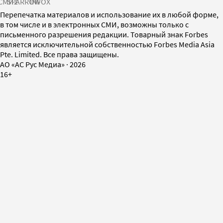
СМИ2
SPARROW
INFOX
Перепечатка материалов и использование их в любой форме,
в том числе и в электронных СМИ, возможны только с
письменного разрешения редакции. Товарный знак Forbes
является исключительной собственностью Forbes Media Asia
Pte. Limited. Все права защищены.
AO «АС Рус Медиа»
·
2026
16+