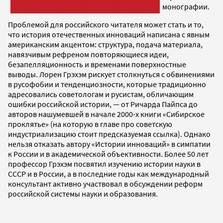
монографии.
Проблемой для российского читателя может стать и то,
что история отечественных инноваций написана с явным
американским акцентом: структура, подача материала,
навязчивым рефреном повторяющиеся идеи,
безапелляционность и временами поверхностные
выводы. Лорен Грэхэм рискует столкнуться с обвинениями
в русофобии и тенденциозности, которые традиционно
адресовались советологам и русистам, обличающим
ошибки российской истории, — от Ричарда Пайпса до
авторов нашумевшей в начале 2000-х книги «Сибирское
проклятье» (на которую в главе про советскую
индустриализацию стоит предсказуемая ссылка). Однако
нельзя отказать автору «Истории инноваций» в симпатии
к России и в академической объективности. Более 50 лет
профессор Грэхэм посвятил изучению истории науки в
СССР и в России, а в последние годы как международный
консультант активно участвовал в обсуждении реформ
российской системы науки и образования.