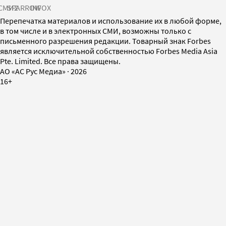
СМИ2
SPARROW
INFOX
Перепечатка материалов и использование их в любой форме,
в том числе и в электронных СМИ, возможны только с
письменного разрешения редакции. Товарный знак Forbes
является исключительной собственностью Forbes Media Asia
Pte. Limited. Все права защищены.
AO «АС Рус Медиа»
·
2026
16+