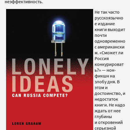
неэффективность.
Не так часто
русскоязычно
е издание
книги выходит
почти
одновременно
с американски
м. «Сможет ли
Россия
конкурироват
ь?» — нон-
фикшн на
злобу дня. В
этом и
достоинство, и
недостаток
книги. Не надо
ждать от нее
глубины
и откровений
серьезной