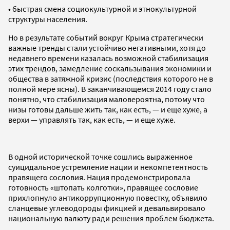
• быстрая смена социокультурной и этнокультурной
структуры населения.
Но в результате событий вокруг Крыма стратегически
важные тренды стали устойчиво негативными, хотя до
недавнего времени казалась возможной стабилизация
этих трендов, замедление соскальзывания экономики и
общества в затяжной кризис (последствия которого не в
полной мере ясны). В заканчивающемся 2014 году стало
понятно, что стабилизация маловероятна, потому что
низы готовы дальше жить так, как есть, — и еще хуже, а
верхи — управлять так, как есть, — и еще хуже.
В одной исторической точке сошлись выраженное
суицидальное устремление нации и некомпетентность
правящего сословия. Нация продемонстрировала
готовность «штопать колготки», правящее сословие
прихлопнуло антикоррупционную повестку, объявило
сланцевые углеводороды фикцией и девальвировало
национальную валюту ради решения проблем бюджета.