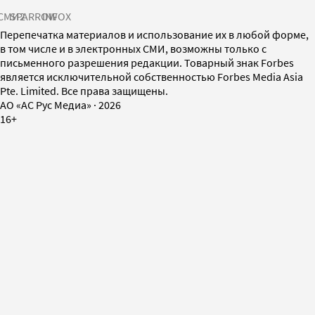
СМИ2
SPARROW
INFOX
Перепечатка материалов и использование их в любой форме,
в том числе и в электронных СМИ, возможны только с
письменного разрешения редакции. Товарный знак Forbes
является исключительной собственностью Forbes Media Asia
Pte. Limited. Все права защищены.
AO «АС Рус Медиа»
·
2026
16+