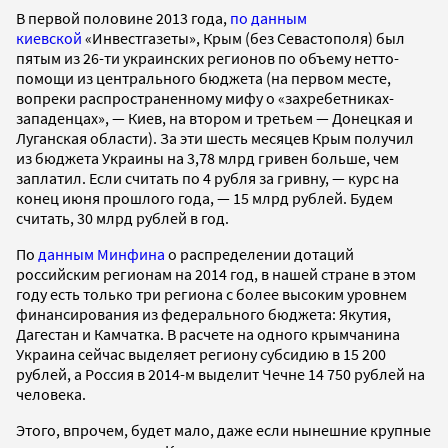
В первой половине 2013 года,
по данным
киевской
«Инвестгазеты», Крым (без Севастополя) был
пятым из 26-ти украинских регионов по объему нетто-
помощи из центрального бюджета (на первом месте,
вопреки распространенному мифу о «захребетниках-
западенцах», — Киев, на втором и третьем — Донецкая и
Луганская области). За эти шесть месяцев Крым получил
из бюджета Украины на 3,78 млрд гривен больше, чем
заплатил. Если считать по 4 рубля за гривну, — курс на
конец июня прошлого года, — 15 млрд рублей. Будем
считать, 30 млрд рублей в год.
По
данным Минфина
о распределении дотаций
российским регионам на 2014 год, в нашей стране в этом
году есть только три региона с более высоким уровнем
финансирования из федерального бюджета: Якутия,
Дагестан и Камчатка. В расчете на одного крымчанина
Украина сейчас выделяет региону субсидию в 15 200
рублей, а Россия в 2014-м выделит Чечне 14 750 рублей на
человека.
Этого, впрочем, будет мало, даже если нынешние крупные