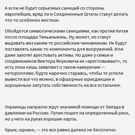
А если не будет серьезных санкций со стороны
европейцев, вряд ли и Соединенные Штаты станут делать
что-то особенно жесткое.
Обойдется символическими санкциями, как против Китая
после площади Тяньаньмэнь. Ну, может, не станут
выдавать виз каким-то российским чиновникам. Не будут
поставлять какие-то компоненты для вооружений. Или
даже захотят арестовать активы. Но даже у семьи и
сподвижников Виктора Януковича их «арестовывают», то
есть пока лишь заявляют о таком намерении —
неторопливо, будто нарочно стараясь, чтобы те успели
вывести все что можно, в офшорные юрисдикции и
хорошенько запутать собственность на все остальное.
Украинцы напрасно ждут значимой помощи от Запада в
давлении на Россию. Путин пошел на определенный риск,
но у него на руках хорошие карты.
Крым, однако, — это все равно далеко не бесплатно.