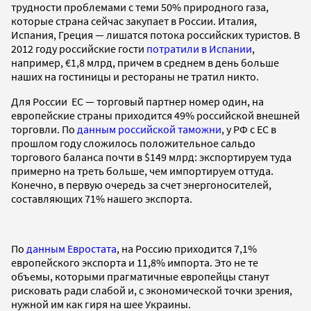
трудности проблемами с теми 50% природного газа,
которые страна сейчас закупает в России. Италия,
Испания, Греция — лишатся потока российских туристов. В
2012 году российские гости
потратили в Испании
,
например, €1,8 млрд, причем в среднем в день больше
наших на гостиницы и рестораны не тратил никто.
Для России ЕС — торговый партнер номер один, на
европейские страны приходится 49% российской внешней
торговли. По
данным российской таможни
, у РФ с ЕС в
прошлом году сложилось положительное сальдо
торгового баланса почти в $149 млрд: экспортируем туда
примерно на треть больше, чем импортируем оттуда.
Конечно, в первую очередь за счет энергоносителей,
составляющих 71% нашего экспорта.
По
данным Евростата
, на Россию приходится 7,1%
европейского экспорта и 11,8% импорта. Это не те
объемы, которыми прагматичные европейцы станут
рисковать ради слабой и, с экономической точки зрения,
нужной им как гиря на шее Украины.