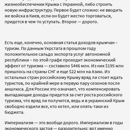
жизнеобеспечении Крыма с Украиной, либо строить
новую инфраструктуру. Первое будет сложно: не вводить
же войска в Киев, если он будет жестко торговаться,
придется в чем-то уступать. Второе — дорого.
Есть еще, конечно, основная статья доходов крымчан –
туризм. По данным Укрстата в прошлом году
положительное сальдо экспорта услуг автономной
республики – по этой графе проходит экономический
эффект от туризма — составило $446 млн. Из них $195 млн
пришлось на страны СНГ и еще $22 млн на Азию. Из
остальных стран российскому Крыму вряд ли стоит ждать
туристов, по крайней мере в первую пару сезонов после
аншлюса. Для России это означает, что компенсировать
выпадающие доходы придется за счет роста российского
туризма, что вряд ли получится, ведь и в украинский Крым
свободно ездили все, кто хотел, или опять-таки из
бюджета.
Империализм — это вообще дорого. Империализм в годы
экономического застоя — разорительно: вот именно