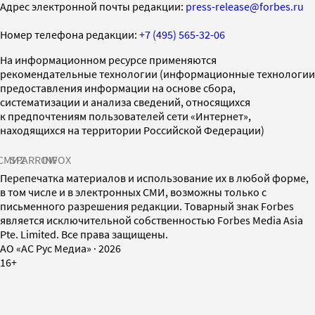
Адрес электронной почты редакции:
press-release@forbes.ru
Номер телефона редакции:
+7 (495) 565-32-06
На информационном ресурсе применяются
рекомендательные технологии (информационные технологии
предоставления информации на основе сбора,
систематизации и анализа сведений, относящихся
к предпочтениям пользователей сети «Интернет»,
находящихся на территории Российской Федерации)
СМИ2
SPARROW
INFOX
Перепечатка материалов и использование их в любой форме,
в том числе и в электронных СМИ, возможны только с
письменного разрешения редакции. Товарный знак Forbes
является исключительной собственностью Forbes Media Asia
Pte. Limited. Все права защищены.
AO «АС Рус Медиа»
·
2026
16+