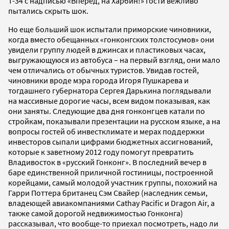
Т-34 с надписью «Вперед, на Харбин!» Гости вежливо
пытались скрыть шок.
Но еще больший шок испытали приморские чиновники,
когда вместо обещанных «гонконгских толстосумов» они
увидели группу людей в джинсах и пластиковых часах,
выгружающуюся из автобуса – на первый взгляд, они мало
чем отличались от обычных туристов. Увидав гостей,
чиновники вроде мэра города Игоря Пушкарева и
тогдашнего губернатора Сергея Дарькина поглядывали
на массивные дорогие часы, всем видом показывая, как
они заняты. Следующие два дня гонконгцев катали по
стройкам, показывали презентации на русском языке, а на
вопросы гостей об инвестклимате и мерах поддержки
инвесторов сыпали цифрами бюджетных ассигнований,
которые к заветному 2012 году помогут превратить
Владивосток в «русский Гонконг». В последний вечер в
баре единственной приличной гостиницы, построенной
корейцами, самый молодой участник группы, похожий на
Гарри Поттера британец Сэм Свайер (наследник семьи,
владеющей авиакомпаниями Cathay Pacific и Dragon Air, а
также самой дорогой недвижимостью Гонконга)
рассказывал, что вообще-то приехал посмотреть, надо ли