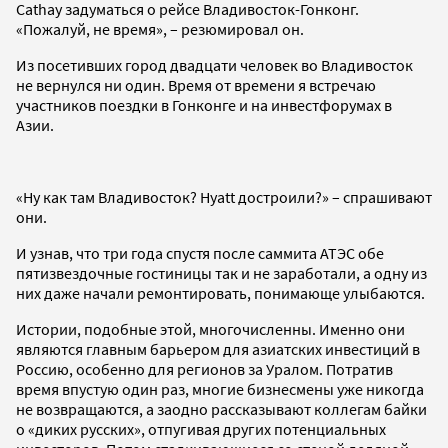
Cathay задуматься о рейсе Владивосток-Гонконг.
«Пожалуй, не время», – резюмировал он.
Из посетивших город двадцати человек во Владивосток
не вернулся ни один. Время от времени я встречаю
участников поездки в Гонконге и на инвестфорумах в
Азии.
«Ну как там Владивосток? Hyatt достроили?» – спрашивают
они.
И узнав, что три года спустя после саммита АТЭС обе
пятизвездочные гостиницы так и не заработали, а одну из
них даже начали ремонтировать, понимающе улыбаются.
Истории, подобные этой, многочисленны. Именно они
являются главным барьером для азиатских инвестиций в
Россию, особенно для регионов за Уралом. Потратив
время впустую один раз, многие бизнесмены уже никогда
не возвращаются, а заодно рассказывают коллегам байки
о «диких русских», отпугивая других потенциальных