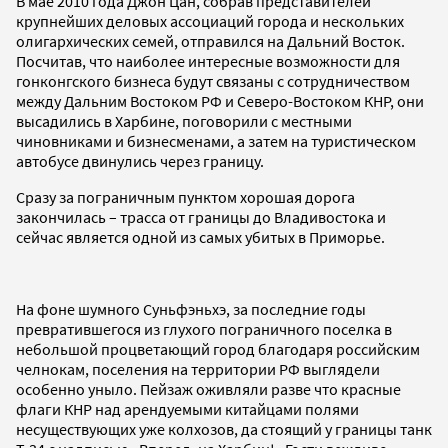
В мае 2010 года Джон Цан, собрав представителей
крупнейших деловых ассоциаций города и нескольких
олигархических семей, отправился на Дальний Восток.
Посчитав, что наиболее интересные возможности для
гонконгского бизнеса будут связаны с сотрудничеством
между Дальним Востоком РФ и Северо-Востоком КНР, они
высадились в Харбине, поговорили с местными
чиновниками и бизнесменами, а затем на туристическом
автобусе двинулись через границу.
Сразу за пограничным пунктом хорошая дорога
закончилась – трасса от границы до Владивостока и
сейчас является одной из самых убитых в Приморье.
На фоне шумного Суньфэньхэ, за последние годы
превратившегося из глухого пограничного поселка в
небольшой процветающий город благодаря российским
челнокам, поселения на территории РФ выглядели
особенно уныло. Пейзаж оживляли разве что красные
флаги КНР над арендуемыми китайцами полями
несуществующих уже колхозов, да стоящий у границы танк