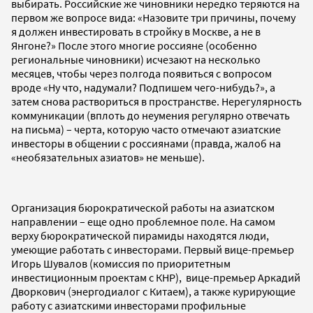
выбирать. Российские же чиновники нередко теряются на
первом же вопросе вида: «Назовите три причины, почему
я должен инвестировать в стройку в Москве, а не в
Янгоне?» После этого многие россияне (особенно
региональные чиновники) исчезают на несколько
месяцев, чтобы через полгода появиться с вопросом
вроде «Ну что, надумали? Подпишем чего-нибудь?», а
затем снова раствориться в пространстве. Нерегулярность
коммуникации (вплоть до неумения регулярно отвечать
на письма) – черта, которую часто отмечают азиатские
инвесторы в общении с россиянами (правда, жалоб на
«необязательных азиатов» не меньше).
Организация бюрократической работы на азиатском
направлении – еще одно проблемное поле. На самом
верху бюрократической пирамиды находятся люди,
умеющие работать с инвесторами. Первый вице-премьер
Игорь Шувалов (комиссия по приоритетным
инвестиционным проектам с КНР), вице-премьер Аркадий
Дворкович (энергодиалог с Китаем), а также курирующие
работу с азиатскими инвесторами профильные