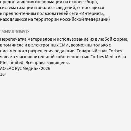
предоставления информации на основе сбора,
систематизации и анализа сведений, относящихся
к предпочтениям пользователей сети «Интернет»,
находящихся на территории Российской Федерации)
СМИ2
SPARROW
INFOX
Перепечатка материалов и использование их в любой форме,
в том числе и в электронных СМИ, возможны только с
письменного разрешения редакции. Товарный знак Forbes
является исключительной собственностью Forbes Media Asia
Pte. Limited. Все права защищены.
AO «АС Рус Медиа»
·
2026
16+