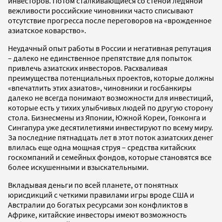
инвесторов. Потом сталкивающиеся со стеной ледяной
вежливости российские чиновники часто списывают
отсутствие прогресса после переговоров на «врожденное
азиатское коварство».
Неудачный опыт работы в России и негативная репутация
– далеко не единственное препятствие для попыток
привлечь азиатских инвесторов. Расхваливая
преимущества потенциальных проектов, которые должны
«впечатлить этих азиатов», чиновники и госбанкиры
далеко не всегда понимают возможности для инвестиций,
которые есть у тихих улыбчивых людей по другую сторону
стола. Бизнесмены из Японии, Южной Кореи, Гонконга и
Сингапура уже десятилетиями инвестируют по всему миру.
За последние пятнадцать лет в этот поток азиатских денег
влилась еще одна мощная струя – средства китайских
госкомпаний и семейных фондов, которые становятся все
более искушенными и взыскательными.
Вкладывая деньги по всей планете, от понятных
юрисдикций с четкими правилами игры вроде США и
Австралии до богатых ресурсами зон конфликтов в
Африке, китайские инвесторы имеют возможность