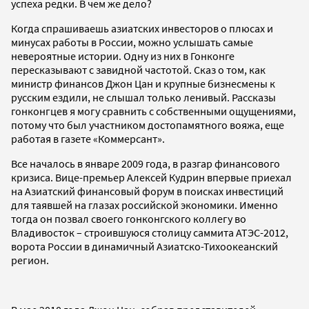
успеха редки. В чем же дело?
Когда спрашиваешь азиатских инвесторов о плюсах и
минусах работы в России, можно услышать самые
невероятные истории. Одну из них в Гонконге
пересказывают с завидной частотой. Сказ о том, как
министр финансов Джон Цан и крупные бизнесмены к
русским ездили, не слышал только ленивый. Рассказы
гонконгцев я могу сравнить с собственными ощущениями,
потому что был участником достопамятного вояжа, еще
работая в газете «Коммерсант».
Все началось в январе 2009 года, в разгар финансового
кризиса. Вице-премьер Алексей Кудрин впервые приехал
на Азиатский финансовый форум в поисках инвестиций
для таявшей на глазах российской экономики. Именно
тогда он позвал своего гонконгского коллегу во
Владивосток – строившуюся столицу саммита АТЭС-2012,
ворота России в динамичный Азиатско-Тихоокеанский
регион.