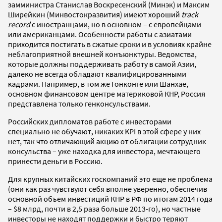
замминистра Станислав Воскресенский (Минэк) и Максим
Ширейкин (Минвостокразвития) имеют хороший
track
record
с иностранцами, но в основном – с европейцами
или американцами. Особенности работы с азиатами
приходится постигать в сжатые сроки и в условиях крайне
неблагоприятной внешней конъюнктуры. Ведомства,
которые должны поддерживать работу в самой Азии,
далеко не всегда обладают квалифицированными
кадрами. Например, в том же Гонконге или Шанхае,
основном финансовом центре материковой КНР, Россия
представлена только генконсульствами.
Российских дипломатов работе с инвесторами
специально не обучают, никаких KPI в этой сфере у них
нет, так что отличающий акцию от облигации сотрудник
консульства – уже находка для инвестора, мечтающего
принести деньги в Россию.
Для крупных китайских госкомпаний это еще не проблема
(они как раз чувствуют себя вполне уверенно, обеспечив
основной объем инвестиций КНР в РФ по итогам 2014 года
– $8 млрд, почти в 2,5 раза больше 2013-го), но частные
инвесторы не находят поддержки и быстро теряют