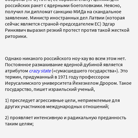
российских ракет с ядерными боеголовками. Неясно,
получил ли дипломат санкцию МИДа на скандальное
заявление. Министр иностранных дел Латвии (которая
сейчас является страной-председателем ЕС) Эдгар
Ринкявич выразил резкий протест против такой жесткой
риторики.
Однако никакого российского ноу-хау во всем этом нет.
Постоянное размахивание ядерной дубиной является
атрибутом
crazy state
(«сумасшедшего государства»). Это
термин, придуманный в 1971 году профессором
Иерусалимского университета Йехезкелом Дрором. Такое
государство, пишет израильский ученый,
1) преследует агрессивные цели, неприемлемые для
других участников международных отношений;
2) проявляет интенсивную и радикальную преданность
таким целям;