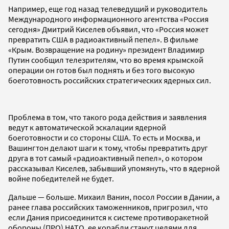
Например, еще год назад телеведущий и руководитель
Международного информационного агентства «Россия
сегодня» Дмитрий Киселев объявил, что «Россия может
превратить США в радиоактивный пепел». В фильме
«Крым. Возвращение на родину» президент Владимир
Путин сообщил телезрителям, что во время крымской
операции он готов был поднять и без того высокую
боеготовность российских стратегических ядерных сил.
Проблема в том, что такого рода действия и заявления
ведут к автоматической эскалации ядерной
боеготовности и со стороны США. То есть и Москва, и
Вашингтон делают шаги к тому, чтобы превратить друг
друга в тот самый «радиоактивный пепел», о котором
рассказывал Киселев, забывший упомянуть, что в ядерной
войне победителей не будет.
Дальше — больше. Михаил Ванин, посол России в Дании, а
ранее глава российских таможенников, пригрозил, что
если Дания присоединится к системе противоракетной
обороны (ПРО) НАТО, ее корабли станут целями для