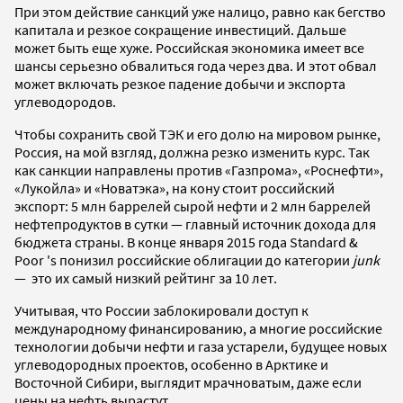
При этом действие санкций уже налицо, равно как бегство
капитала и резкое сокращение инвестиций. Дальше
может быть еще хуже. Российская экономика имеет все
шансы серьезно обвалиться года через два. И этот обвал
может включать резкое падение добычи и экспорта
углеводородов.
Чтобы сохранить свой ТЭК и его долю на мировом рынке,
Россия, на мой взгляд, должна резко изменить курс. Так
как санкции направлены против «Газпрома», «Роснефти»,
«Лукойла» и «Новатэка», на кону стоит российский
экспорт: 5 млн баррелей сырой нефти и 2 млн баррелей
нефтепродуктов в сутки — главный источник дохода для
бюджета страны. В конце января 2015 года Standard &
Poor 's понизил российские облигации до категории
junk
— это их самый низкий рейтинг за 10 лет.
Учитывая, что России заблокировали доступ к
международному финансированию, а многие российские
технологии добычи нефти и газа устарели, будущее новых
углеводородных проектов, особенно в Арктике и
Восточной Сибири, выглядит мрачноватым, даже если
цены на нефть вырастут.