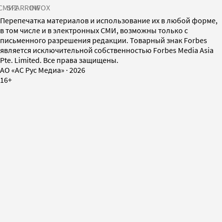
СМИ2
SPARROW
INFOX
Перепечатка материалов и использование их в любой форме,
в том числе и в электронных СМИ, возможны только с
письменного разрешения редакции. Товарный знак Forbes
является исключительной собственностью Forbes Media Asia
Pte. Limited. Все права защищены.
AO «АС Рус Медиа»
·
2026
16+