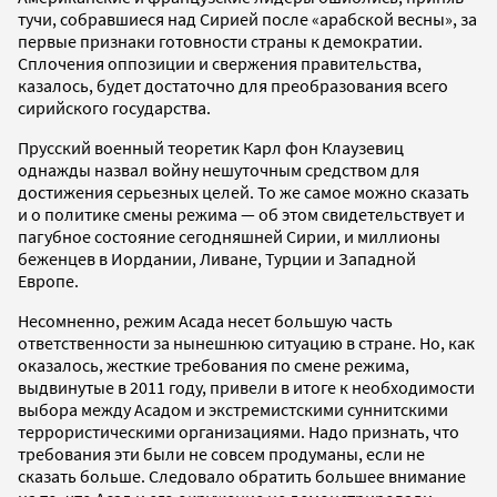
тучи, собравшиеся над Сирией после «арабской весны», за
первые признаки готовности страны к демократии.
Сплочения оппозиции и свержения правительства,
казалось, будет достаточно для преобразования всего
сирийского государства.
Прусский военный теоретик Карл фон Клаузевиц
однажды назвал войну нешуточным средством для
достижения серьезных целей. То же самое можно сказать
и о политике смены режима — об этом свидетельствует и
пагубное состояние сегодняшней Сирии, и миллионы
беженцев в Иордании, Ливане, Турции и Западной
Европе.
Несомненно, режим Асада несет большую часть
ответственности за нынешнюю ситуацию в стране. Но, как
оказалось, жесткие требования по смене режима,
выдвинутые в 2011 году, привели в итоге к необходимости
выбора между Асадом и экстремистскими суннитскими
террористическими организациями. Надо признать, что
требования эти были не совсем продуманы, если не
сказать больше. Следовало обратить большее внимание