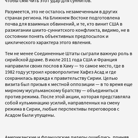
чтобы смягчить этот удар для суннитов.
Разумеется, это не осталось незамеченным в других
странах региона. На Ближнем Востоке подготовлена
почва для взаимных обвинений, и те, кто винит США в
разжигании шиито-суннитского конфликта, видимо, не в
состоянии понять объективных предпосылок и
циклического характера этого явления.
Тем не менее Соединенные Штаты сыграли важную роль в
сирийской драме. В июле 2011 года США и Франция
направили своих послов в Хаму — то самое место, где в
1982 году устроил кровопролитие Хафез Асад и где
сохранилась вражда к правительству Сирии. Целью
визита был призыв к местной оппозиции — в то время еще
мирному мусульманскому братству — объединиться
против режима. После этой акции, которая представляла
собой кульминацию усилий, направленных на смену
режима в Сирии, любые перспективы переговоров с
Асадом были упущены.
Американские и французские лидеры ошиблись, приняв