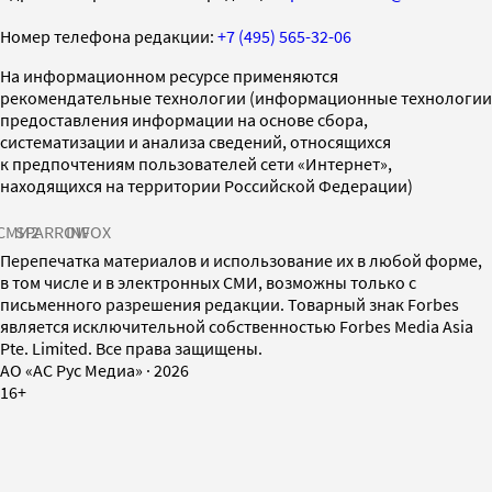
Номер телефона редакции:
+7 (495) 565-32-06
На информационном ресурсе применяются
рекомендательные технологии (информационные технологии
предоставления информации на основе сбора,
систематизации и анализа сведений, относящихся
к предпочтениям пользователей сети «Интернет»,
находящихся на территории Российской Федерации)
СМИ2
SPARROW
INFOX
Перепечатка материалов и использование их в любой форме,
в том числе и в электронных СМИ, возможны только с
письменного разрешения редакции. Товарный знак Forbes
является исключительной собственностью Forbes Media Asia
Pte. Limited. Все права защищены.
AO «АС Рус Медиа»
·
2026
16+