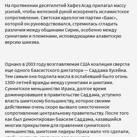
На протяжении десятилетий Хафез Асад прилагал массу
усилий, чтобы железной рукой искоренить исламистское
сопротивление. Светская идеология партии «Баас»,
которой он руководствовался, стремилась сгладить
различия между общинами Сирии, особенно между
суннитами и племенами, исповедующими алавитскую
версию шиизма.
Однако в 2003 году возглавляемая США коалиция свергла
еще одного баасистского диктатора — Саддама Хусейна.
Тем самым она подлила масла в ослабевший было огонь
1300-летней вражды между суннитами и шиитами.
Суннитское меньшинство Ирака, долгое время
доминировавшее в правительстве Саддама, уступило
власть шиитскому большинству, которое своими
действиями очень скоро вызвало ожесточенное
сопротивление центральному правительству. После того
как был демонтирован баасизм Саддама, казавшийся
многим прикрытием для правления суннитского
меньшинства, шиитские лидеры Ирака мало что сделали,