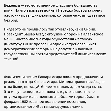
Беженцы — это естественное следствие большинства
войн. Но что вызывает войны? Нередко борьба за смену
жестоких правящих режимов, которые не хотят сдаваться
без боя.
Нигде это не проявилось так отчетливо, как в Сирии.
Президент Башар Асад с его узкой опорой на алавитское
меньшинство многие годы осуществлял жестокую
диктатуру. Он не провел ни одной из требовавшихся
демократических реформ и не допустил к важным
государственным постам представителей иных исламских
течений.
Фактически режим Башара Асада явился продолжением
режима его отца Хафеза Асада. Методы правления Асада-
отца были, пожалуй, более жестокими, чем Асада-сына.
Это могут засвидетельствовать те, кто выжил после
штурма правительственными войсками города Хамы в
феврале 1982 года при подавлении восстания,
организованного «Братьями-мусульманами».