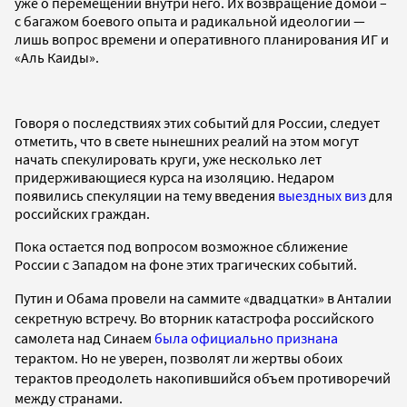
уже о перемещении внутри него. Их возвращение домой –
с багажом боевого опыта и радикальной идеологии —
лишь вопрос времени и оперативного планирования ИГ и
«Аль Каиды».
Говоря о последствиях этих событий для России, следует
отметить, что в свете нынешних реалий на этом могут
начать спекулировать круги, уже несколько лет
придерживающиеся курса на изоляцию. Недаром
появились спекуляции на тему введения
выездных виз
для
российских граждан.
Пока остается под вопросом возможное сближение
России с Западом на фоне этих трагических событий.
Путин и Обама провели на саммите «двадцатки» в Анталии
секретную встречу. Во вторник катастрофа российского
самолета над Синаем
была официально признана
терактом. Но не уверен, позволят ли жертвы обоих
терактов преодолеть накопившийся объем противоречий
между странами.