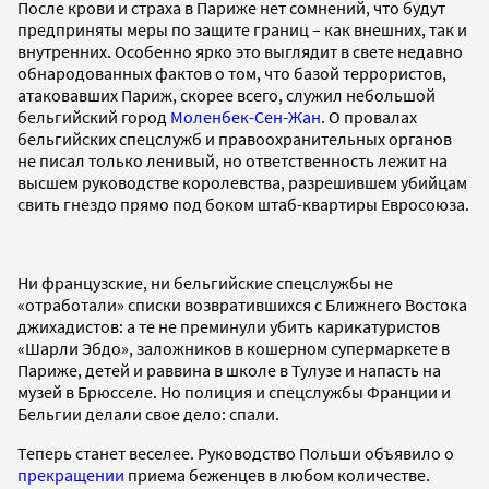
После крови и страха в Париже нет сомнений, что будут
предприняты меры по защите границ – как внешних, так и
внутренних. Особенно ярко это выглядит в свете недавно
обнародованных фактов о том, что базой террористов,
атаковавших Париж, скорее всего, служил небольшой
бельгийский город
Моленбек-Сен-Жан
. О провалах
бельгийских спецслужб и правоохранительных органов
не писал только ленивый, но ответственность лежит на
высшем руководстве королевства, разрешившем убийцам
свить гнездо прямо под боком штаб-квартиры Евросоюза.
Ни французские, ни бельгийские спецслужбы не
«отработали» списки возвратившихся с Ближнего Востока
джихадистов: а те не преминули убить карикатуристов
«Шарли Эбдо», заложников в кошерном супермаркете в
Париже, детей и раввина в школе в Тулузе и напасть на
музей в Брюсселе. Но полиция и спецслужбы Франции и
Бельгии делали свое дело: спали.
Теперь станет веселее. Руководство Польши объявило о
прекращении
приема беженцев в любом количестве.