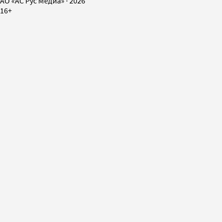
AO «АС Рус Медиа»
·
2026
16+