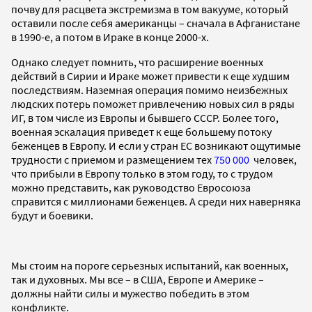
почву для расцвета экстремизма в том вакууме, который
оставили после себя американцы – сначала в Афганистане
в 1990-е, а потом в Ираке в конце 2000-х.
Однако следует помнить, что расширение военных
действий в Сирии и Ираке может привести к еще худшим
последствиям. Наземная операция помимо неизбежных
людских потерь поможет привлечению новых сил в ряды
ИГ, в том числе из Европы и бывшего СССР. Более того,
военная эскалация приведет к еще большему потоку
беженцев в Европу. И если у стран ЕС возникают ощутимые
трудности с приемом и размещением тех
750 000
человек,
что прибыли в Европу только в этом году, то с трудом
можно представить, как руководство Евросоюза
справится с миллионами беженцев. А среди них наверняка
будут и боевики.
Мы стоим на пороге серьезных испытаний, как военных,
так и духовных. Мы все – в США, Европе и Америке –
должны найти силы и мужество победить в этом
конфликте.