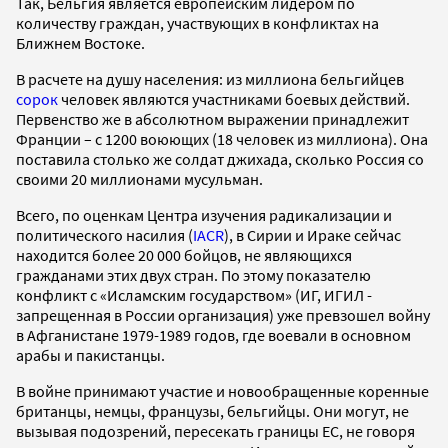
Так, Бельгия является европейским лидером по
количеству граждан, участвующих в конфликтах на
Ближнем Востоке.
В расчете на душу населения: из миллиона бельгийцев
сорок
человек являются участниками боевых действий.
Первенство же в абсолютном выражении принадлежит
Франции – с 1200 воюющих (18 человек из миллиона). Она
поставила столько же солдат джихада, сколько Россия со
своими 20 миллионами мусульман.
Всего, по оценкам Центра изучения радикализации и
политического насилия (
IACR
), в Сирии и Ираке сейчас
находится более 20 000 бойцов, не являющихся
гражданами этих двух стран. По этому показателю
конфликт с «Исламским государством» (ИГ, ИГИЛ -
запрещенная в России организация) уже превзошел войну
в Афганистане 1979-1989 годов, где воевали в основном
арабы и пакистанцы.
В войне принимают участие и новообращенные коренные
британцы, немцы, французы, бельгийцы. Они могут, не
вызывая подозрений, пересекать границы ЕС, не говоря