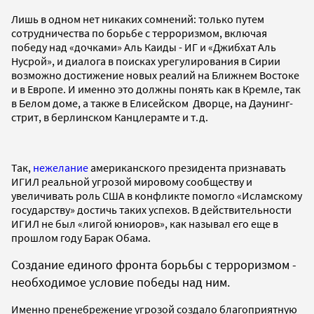
Лишь в одном нет никаких сомнений: только путем
сотрудничества по борьбе с терроризмом, включая
победу над «дочками» Аль Каиды - ИГ и «Джибхат Аль
Нусрой», и диалога в поисках урегулирования в Сирии
возможно достижение новых реалий на Ближнем Востоке
и в Европе. И именно это должны понять как в Кремле, так
в Белом доме, а также в Елисейском Дворце, на Даунинг-
стрит, в берлинском Канцлерамте и т.д.
Так,
нежелание
американского президента признавать
ИГИЛ реальной угрозой мировому сообществу и
увеличивать роль США в конфликте помогло «Исламскому
государству» достичь таких успехов. В действительности
ИГИЛ не был «лигой юниоров», как называл его еще в
прошлом году Барак Обама.
Создание единого фронта борьбы с терроризмом -
необходимое условие победы над ним.
Именно пренебрежение угрозой создало благоприятную