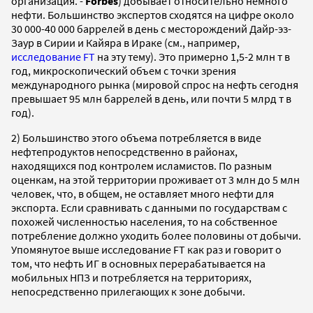
организация. -
Forbes
) добывает относительно немного
нефти. Большинство экспертов сходятся на цифре около
30 000-40 000 баррелей в день с месторождений Дайр-эз-
Заур в Сирии и Кайяра в Ираке (см., например,
исследование FT
на эту тему). Это примерно 1,5-2 млн т в
год, микроскопический объем с точки зрения
международного рынка (мировой спрос на нефть сегодня
превышает 95 млн баррелей в день, или почти 5 млрд т в
год).
2) Большинство этого объема потребляется в виде
нефтепродуктов непосредственно в районах,
находящихся под контролем исламистов. По разным
оценкам, на этой территории проживает от 3 млн до 5 млн
человек, что, в общем, не оставляет много нефти для
экспорта. Если сравнивать с данными по государствам с
похожей численностью населения, то на собственное
потребление должно уходить более половины от добычи.
Упомянутое выше исследование FT как раз и говорит о
том, что нефть ИГ в основных перерабатывается на
мобильных НПЗ и потребляется на территориях,
непосредственно прилегающих к зоне добычи.