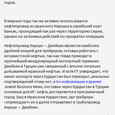
годов.
В мирные годы так же активно использовался
нефтепровод из иракского Киркука в сирийский порт
Баньяс, проходящий как раз через территорию Сирии,
однако из-за боевых действий он прекратил операции.
Нефтепровод Киркук — Джейхан является наиболее
удобной опцией для трейдеров, готовых работать с
исламистской нефтью, так как товар приходит в
крупнейший международный экспортный терминал
Джейхан в Турции уже смешанный с вполне легально
добываемой иракской нефтью. И хотя FT утверждает, что
канал экспорта через Курдистан был перекрыт, реальных
подтверждений этому нет, а
по информации издания
Jewish Business News, поставки через Курдистан в Турцию
основные для ИГ: нефть доставляется в приграничный
город Заху в Иракском Курдистане, где трейдеры
«оприходуют» ее и далее отправляют в трубопровод
Киркук — Джейхан.