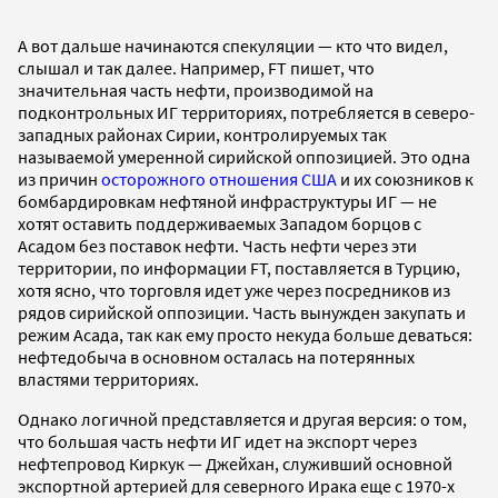
А вот дальше начинаются спекуляции — кто что видел,
слышал и так далее. Например, FT пишет, что
значительная часть нефти, производимой на
подконтрольных ИГ территориях, потребляется в северо-
западных районах Сирии, контролируемых так
называемой умеренной сирийской оппозицией. Это одна
из причин
осторожного отношения США
и их союзников к
бомбардировкам нефтяной инфраструктуры ИГ — не
хотят оставить поддерживаемых Западом борцов с
Асадом без поставок нефти. Часть нефти через эти
территории, по информации FT, поставляется в Турцию,
хотя ясно, что торговля идет уже через посредников из
рядов сирийской оппозиции. Часть вынужден закупать и
режим Асада, так как ему просто некуда больше деваться:
нефтедобыча в основном осталась на потерянных
властями территориях.
Однако логичной представляется и другая версия: о том,
что большая часть нефти ИГ идет на экспорт через
нефтепровод Киркук — Джейхан, служивший основной
экспортной артерией для северного Ирака еще с 1970-х