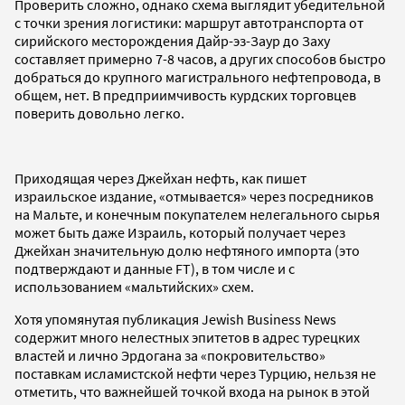
Проверить сложно, однако схема выглядит убедительной
с точки зрения логистики: маршрут автотранспорта от
сирийского месторождения Дайр-эз-Заур до Заху
составляет примерно 7-8 часов, а других способов быстро
добраться до крупного магистрального нефтепровода, в
общем, нет. В предприимчивость курдских торговцев
поверить довольно легко.
Приходящая через Джейхан нефть, как пишет
израильское издание, «отмывается» через посредников
на Мальте, и конечным покупателем нелегального сырья
может быть даже Израиль, который получает через
Джейхан значительную долю нефтяного импорта (это
подтверждают и данные FT), в том числе и с
использованием «мальтийских» схем.
Хотя упомянутая публикация Jewish Business News
содержит много нелестных эпитетов в адрес турецких
властей и лично Эрдогана за «покровительство»
поставкам исламистской нефти через Турцию, нельзя не
отметить, что важнейшей точкой входа на рынок в этой