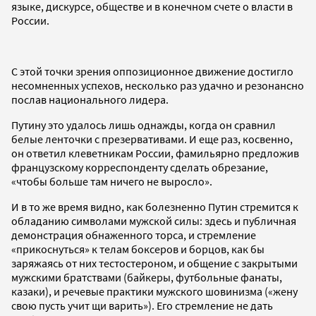
языке, дискурсе, обществе и в конечном счете о власти в
России.
С этой точки зрения оппозиционное движение достигло
несомненных успехов, несколько раз удачно и резонансно
послав национального лидера.
Путину это удалось лишь однажды, когда он сравнил
белые ленточки с презервативами. И еще раз, косвенно,
он ответил клеветникам России, фамильярно предложив
французскому корреспонденту сделать обрезание,
«чтобы больше там ничего не выросло».
И в то же время видно, как болезненно Путин стремится к
обладанию символами мужской силы: здесь и публичная
демонстрация обнаженного торса, и стремление
«прикоснуться» к телам боксеров и борцов, как бы
заряжаясь от них тестостероном, и общение с закрытыми
мужскими братствами (байкеры, футбольные фанаты,
казаки), и речевые практики мужского шовинизма («жену
свою пусть учит щи варить»). Его стремление не дать