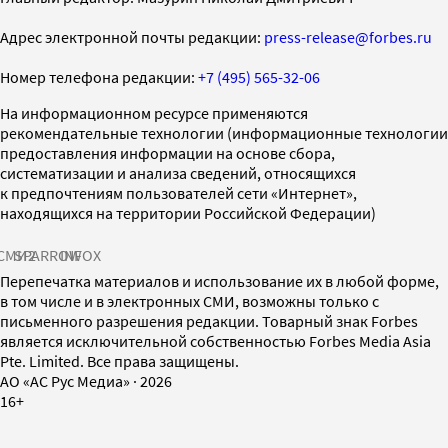
Адрес электронной почты редакции:
press-release@forbes.ru
Номер телефона редакции:
+7 (495) 565-32-06
На информационном ресурсе применяются
рекомендательные технологии (информационные технологии
предоставления информации на основе сбора,
систематизации и анализа сведений, относящихся
к предпочтениям пользователей сети «Интернет»,
находящихся на территории Российской Федерации)
СМИ2
SPARROW
INFOX
Перепечатка материалов и использование их в любой форме,
в том числе и в электронных СМИ, возможны только с
письменного разрешения редакции. Товарный знак Forbes
является исключительной собственностью Forbes Media Asia
Pte. Limited. Все права защищены.
AO «АС Рус Медиа»
·
2026
16+