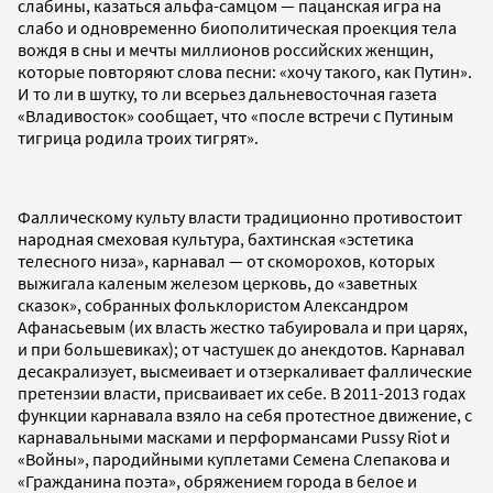
слабины, казаться альфа-самцом — пацанская игра на
слабо и одновременно биополитическая проекция тела
вождя в сны и мечты миллионов российских женщин,
которые повторяют слова песни: «хочу такого, как Путин».
И то ли в шутку, то ли всерьез дальневосточная газета
«Владивосток» сообщает, что «после встречи с Путиным
тигрица родила троих тигрят».
Фаллическому культу власти традиционно противостоит
народная смеховая культура, бахтинская «эстетика
телесного низа», карнавал — от скоморохов, которых
выжигала каленым железом церковь, до «заветных
сказок», собранных фольклористом Александром
Афанасьевым (их власть жестко табуировала и при царях,
и при большевиках); от частушек до анекдотов. Карнавал
десакрализует, высмеивает и отзеркаливает фаллические
претензии власти, присваивает их себе. В 2011-2013 годах
функции карнавала взяло на себя протестное движение, с
карнавальными масками и перформансами Pussy Riot и
«Войны», пародийными куплетами Семена Слепакова и
«Гражданина поэта», обряжением города в белое и