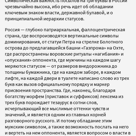
Символическая важность посылов на три буквы в России
чрезвычайно высока, ибо речь идет об обладании
ключевым знаком власти, державной булавой, и о
принципиальной иерархии статусов.
Россия — глубоко патриархальная, фаллоцентрическая
страна, где воспроизводятся вертикальные символы
доминирования, от статуи Петра на стрелке Болотного
острова до предлагавшейся башни «Газпрома» на Охте,
где распространены воровские ритуалы «нагибания» и
«опускания» оппонента, где мужчины на каждом шагу
меряются статусом — от размеров внедорожника до
толщины бумажника, где на каждом заборе, в каждом
лифте, на каждой двери в туалете написано слово из трех
букв как вызов официальному порядку и маркер
присвоения пространства. Где, наконец, благодаря
богатству морфем (приставок и суффиксов) лексема из
трех букв порождает тезаурус в сотни слов,
исчерпывающий все мыслимые оттенки чувств и
значений, и является одним из главных корней
разговорного русского. И потому обладание этим
мужским символом, а также возможность послать на него
и вертеть на нем оппонента, является вопросом о власти в