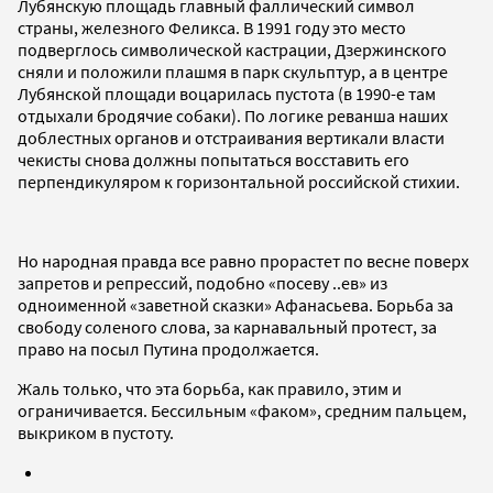
Лубянскую площадь главный фаллический символ
страны, железного Феликса. В 1991 году это место
подверглось символической кастрации, Дзержинского
сняли и положили плашмя в парк скульптур, а в центре
Лубянской площади воцарилась пустота (в 1990-е там
отдыхали бродячие собаки). По логике реванша наших
доблестных органов и отстраивания вертикали власти
чекисты снова должны попытаться восставить его
перпендикуляром к горизонтальной российской стихии.
Но народная правда все равно прорастет по весне поверх
запретов и репрессий, подобно «посеву ..ев» из
одноименной «заветной сказки» Афанасьева. Борьба за
свободу соленого слова, за карнавальный протест, за
право на посыл Путина продолжается.
Жаль только, что эта борьба, как правило, этим и
ограничивается. Бессильным «факом», средним пальцем,
выкриком в пустоту.