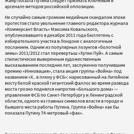
Жанр посыла Путина следует признать ключевым в
арсенале методов российской оппозиции.
Не случайно самым громким медийным скандалом эпохи
протестов стало увольнение главного редактора журнала
«Коммерсант Власть» Максима Ковальского,
опубликовавшего в декабре 2011 года бюллетень с
избирательного участка в Лондоне с аналогичным
посланием. Одним из популярных лозунгов «болотной
зимы» 2011/2012 стал перевертыш «Хутин Пуй». А самым
стилистически выверенным художественным
высказыванием последних лет, заслуженно получившим
премию «Инновация», стала акция группы «Война» под
названием «Х.. в плену у ФСБ»: нарисованный на Литейном
мосту белой краской гигантский фаллос во время развода
моста грозно поднялся напротив «Большого дома» —
управления ФСБ по Санкт-Петербургу и Ленинградской
области, одного из главных символов власти в городе и
бывшего места работы Путина. Группа «Война» как бы
показала Путину 74-метровый «фак».