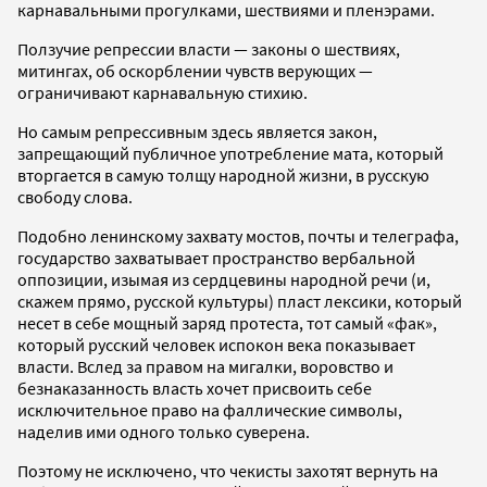
карнавальными прогулками, шествиями и пленэрами.
Ползучие репрессии власти — законы о шествиях,
митингах, об оскорблении чувств верующих —
ограничивают карнавальную стихию.
Но самым репрессивным здесь является закон,
запрещающий публичное употребление мата, который
вторгается в самую толщу народной жизни, в русскую
свободу слова.
Подобно ленинскому захвату мостов, почты и телеграфа,
государство захватывает пространство вербальной
оппозиции, изымая из сердцевины народной речи (и,
скажем прямо, русской культуры) пласт лексики, который
несет в себе мощный заряд протеста, тот самый «фак»,
который русский человек испокон века показывает
власти. Вслед за правом на мигалки, воровство и
безнаказанность власть хочет присвоить себе
исключительное право на фаллические символы,
наделив ими одного только суверена.
Поэтому не исключено, что чекисты захотят вернуть на