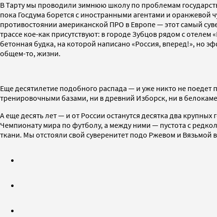
В Тарту мы проводили зимнюю школу по проблемам государства
пока Госдума борется с иностранными агентами и оранжевой чум
противостоянии американской ПРО в Европе — этот самый сувер
трассе кое-как присутствуют: в городе Зубцов рядом с отелем
бетонная будка, на которой написано «Россия, вперед!», но эф
общем-то, жизни.
Еще десятилетие подобного распада — и уже никто не поедет п
тренировочными базами, ни в древний Изборск, ни в белокам
А еще десять лет — и от России останутся десятка два крупны
Чемпионату мира по футболу, а между ними — пустота с редко
ткани. Мы отстояли свой суверенитет подо Ржевом и Вязьмой в 