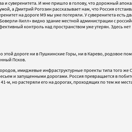
 и суверенитета. И мне пришло в голову, что дорожный апокал
ой, а Дмитрий Рогозин рассказывает нам, что Россия отстаивае
енитет на дороге М9 мы уже потеряли. У суверенитета есть дв
 «Боверли-Хилл» видно здание местной администрации с россий
фективный контроль над пространством уже утерян. Здесь нет н
о этой дороге ни в Пушкинские Горы, ни в Карево, родовое по
енный Псков.
х городов, имиджевые инфраструктурные проекты типа того же С
лесьем и запущенными дорогами. Россия превращается в побит
41-м, но растеряли его на дорогах, проходящих по тем же мест