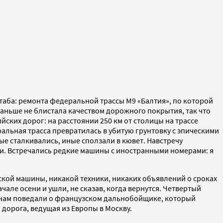
таба: ремонта федеральной трассы М9 «Балтия», по которой
 раньше не блистала качеством дорожного покрытия, так что
ских дорог: на расстоянии 250 км от столицы на трассе
ральная трасса превратилась в убитую грунтовку с эпическими
е сталкивались, иные сползали в кювет. Навстречу
и. Встречались редкие машины с иностранными номерами: я
йской машины, никакой техники, никаких объявлений о сроках
але осени и ушли, не сказав, когда вернутся. Четвертый
ке нам поведали о французском дальнобойщике, который
я дорога, ведущая из Европы в Москву.