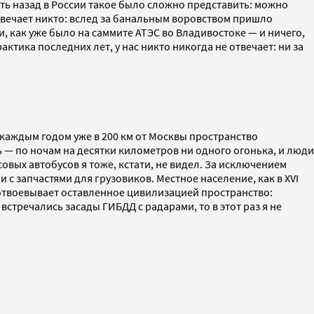
ять назад в России такое было сложно представить: можно
твечает никто: вслед за банальным воровством пришло
, как уже было на саммите АТЭС во Владивостоке — и ничего,
тика последних лет, у нас никто никогда не отвечает: ни за
 с каждым годом уже в 200 км от Москвы пространство
ь — по ночам на десятки километров ни одного огонька, и люди
овых автобусов я тоже, кстати, не видел. За исключением
с запчастями для грузовиков. Местное население, как в XVI
 отвоевывает оставленное цивилизацией пространство:
стречались засады ГИБДД с радарами, то в этот раз я не