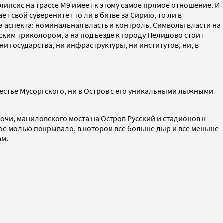
ипсис на трассе М9 имеет к этому самое прямое отношение. И
т свой суверенитет то ли в битве за Сирию, то ли в
а аспекта: номинальная власть и контроль. Символы власти на
ским триколором, а на подъезде к городу Нелидово стоит
и государства, ни инфраструктуры, ни институтов, ни, в
местье Мусоргского, ни в Остров с его уникальными лыжными
очи, маниловского моста на Остров Русский и стадионов к
ое молью покрывало, в котором все больше дыр и все меньше
ам.