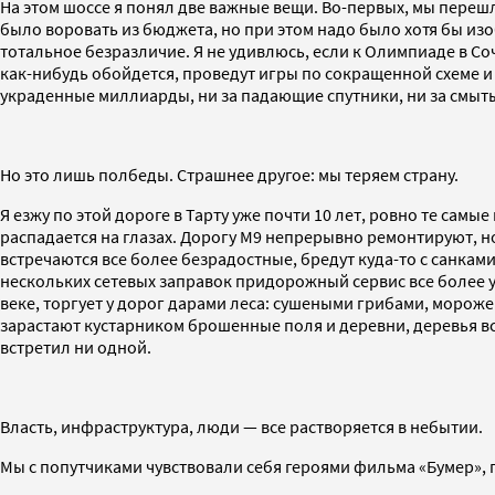
На этом шоссе я понял две важные вещи. Во-первых, мы переш
было воровать из бюджета, но при этом надо было хотя бы из
тотальное безразличие. Я не удивлюсь, если к Олимпиаде в Со
как-нибудь обойдется, проведут игры по сокращенной схеме и 
украденные миллиарды, ни за падающие спутники, ни за смыт
Но это лишь полбеды. Страшнее другое: мы теряем страну.
Я езжу по этой дороге в Тарту уже почти 10 лет, ровно те самы
распадается на глазах. Дорогу М9 непрерывно ремонтируют, но
встречаются все более безрадостные, бредут куда-то с санками
нескольких сетевых заправок придорожный сервис все более уб
веке, торгует у дорог дарами леса: сушеными грибами, морож
зарастают кустарником брошенные поля и деревни, деревья все 
встретил ни одной.
Власть, инфраструктура, люди — все растворяется в небытии.
Мы с попутчиками чувствовали себя героями фильма «Бумер»,