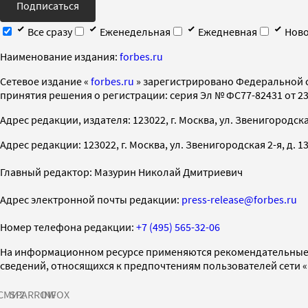
Подписаться
Все сразу
Еженедельная
Ежедневная
Ново
Наименование издания:
forbes.ru
Cетевое издание «
forbes.ru
» зарегистрировано Федеральной 
принятия решения о регистрации: серия Эл № ФС77-82431 от 23 
Адрес редакции, издателя: 123022, г. Москва, ул. Звенигородская 2-
Адрес редакции: 123022, г. Москва, ул. Звенигородская 2-я, д. 13, с
Главный редактор: Мазурин Николай Дмитриевич
Адрес электронной почты редакции:
press-release@forbes.ru
Номер телефона редакции:
+7 (495) 565-32-06
На информационном ресурсе применяются рекомендательные 
сведений, относящихся к предпочтениям пользователей сети 
СМИ2
SPARROW
INFOX