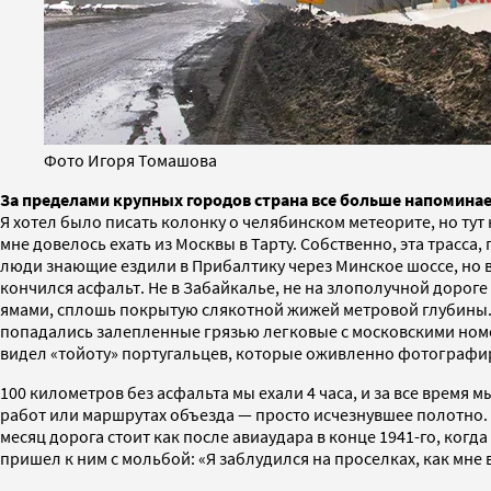
Фото Игоря Томашова
За пределами крупных городов страна все больше напомина
Я хотел было писать колонку о челябинском метеорите, но ту
мне довелось ехать из Москвы в Тарту. Собственно, эта трасс
люди знающие ездили в Прибалтику через Минское шоссе, но в 
кончился асфальт. Не в Забайкалье, не на злополучной дороге
ямами, сплошь покрытую слякотной жижей метровой глубины. 
попадались залепленные грязью легковые с московскими ном
видел «тойоту» португальцев, которые оживленно фотографиро
100 километров без асфальта мы ехали 4 часа, и за все время
работ или маршрутах объезда — просто исчезнувшее полотно. Н
месяц дорога стоит как после авиаудара в конце 1941-го, ко
пришел к ним с мольбой: «Я заблудился на проселках, как мне в