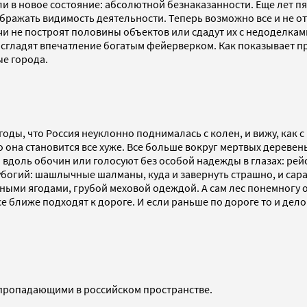
ли в новое состояние: абсолютной безнаказанности. Еще лет п
ображать видимость деятельности. Теперь возможно все и не о
чи не построят половины объектов или сдадут их с недоделками
сгладят впечатление богатым фейерверком. Как показывает прак
ые города.
е годы, что Россия неуклонно поднималась с колен, и вижу, как
 она становится все хуже. Все больше вокруг мертвых деревен
 вдоль обочин или голосуют без особой надежды в глазах: рейс
огий: шашлычные шалманы, куда и завернуть страшно, и сараи 
еными ягодами, грубой меховой одеждой. А сам лес понемногу
ближе подходят к дороге. И если раньше по дороге то и дело в
 пропадающими в российском пространстве.