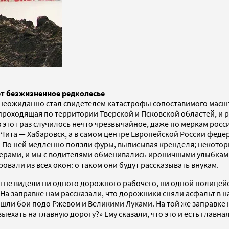
ет безжизненное редколесье
т неожиданно стал свидетелем катастрофы сопоставимого масш
а, проходящая по территории Тверской и Псковской областей, и
этот раз случилось нечто чрезвычайное, даже по меркам россий
 Чита — Хабаровск, а в самом центре Европейской России феде
По ней медленно ползли фуры, выписывая кренделя; некоторы
ерами, и мы с водителями обменивались ироничными улыбкам
вали из всех окон: о таком они будут рассказывать внукам.
 мы не видели ни одного дорожного рабочего, ни одной полице
а заправке нам рассказали, что дорожники сняли асфальт в нач
гда шли бои подо Ржевом и Великими Луками. На той же заправ
ыехать на главную дорогу?» Ему сказали, что это и есть главна