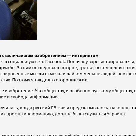
ым с величайшим изобретением — интернетом
ся в социальную сеть Facebook. Поначалу зарегистрировался и,
ужбе. За ним последовало второе, третье, потом целая сотня.
ои сокровенные мысли отмечали лайком меньше людей, чем фото
тях. Поэтому я так долго сторонился их.
ее изобретение. Что обществу, и особенно русскому обществу, с 
ние и свобода информации.
лучилась, когда русский FB, как и предсказывалось, наконец с
ти спрос на информацию, должна была случиться Украина.
 хуже прежнего, а уж завтрашний обязательно станет последн