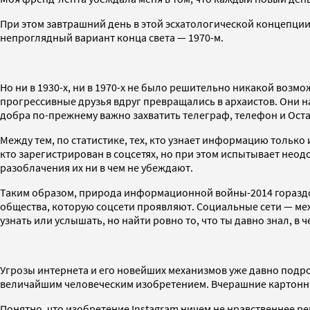
При этом завтрашний день в этой эсхатологической концепции
непроглядный вариант конца света — 1970-м.
Но ни в 1930-х, ни в 1970-х не было решительно никакой возм
прогрессивные друзья вдруг превращались в архаистов. Они на
добра по-прежнему важно захватить телеграф, телефон и Ос
Между тем, по статистике, тех, кто узнает информацию только 
кто зарегистрирован в соцсетях, но при этом испытывает нео
разоблачения их ни в чем не убеждают.
Таким образом, природа информационной войны-2014 гораздо 
общества, которую соцсети проявляют. Социальные сети — ме
узнать или услышать, но найти ровно то, что ты давно знал, в ч
Угрозы интернета и его новейших механизмов уже давно подроб
величайшим человеческим изобретением. Вчерашние картонны
Понятно, что изобретение Instagram ничем не нравственнее ре