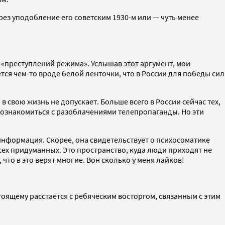
ез уподобление его советским 1930-м или — чуть менее
 «преступлений режима». Услышав этот аргумент, мои
тся чем-то вроде белой ленточки, что в России для победы сил
в свою жизнь не допускает. Больше всего в России сейчас тех,
 познакомиться с разоблачениями телепропаганды. Но эти
информация. Скорее, она свидетельствует о психосоматике
ех придуманных. Это пространство, куда люди приходят не
 что в это верят многие. Вон сколько у меня лайков!
оящему расстается с ребяческим восторгом, связанным с этим