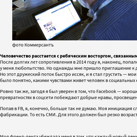
фото Коммерсантъ
Человечество расстается с ребяческим восторгом, связанн
После долгих лет сопротивления в 2014 году я, наконец, попал
у меня любопытство. Но однажды мне пришло приглашение к др
Но этот дружеский поток быстро иссяк, и я стал грустить — м
было понятно, какими чувствами живет человек в социальных се
Ровно так же, загодя я был уверен в том, что Facebook — хорош
превратностях в соцсети побеждают добрые нравы, просвеще
Попав в FB, я, конечно, больше так не думаю. Моя инициация с
фабрикации. То есть СМИ. Для этого должен был резко возрас
Моя френд-лента убеждала меня в том, что каждый новый день