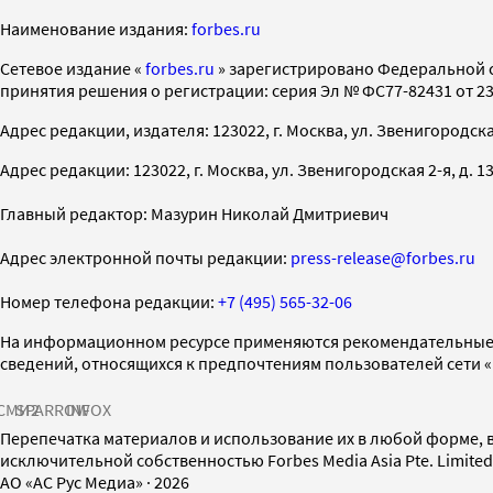
Наименование издания:
forbes.ru
Cетевое издание «
forbes.ru
» зарегистрировано Федеральной 
принятия решения о регистрации: серия Эл № ФС77-82431 от 23 
Адрес редакции, издателя: 123022, г. Москва, ул. Звенигородская 2-
Адрес редакции: 123022, г. Москва, ул. Звенигородская 2-я, д. 13, с
Главный редактор: Мазурин Николай Дмитриевич
Адрес электронной почты редакции:
press-release@forbes.ru
Номер телефона редакции:
+7 (495) 565-32-06
На информационном ресурсе применяются рекомендательные 
сведений, относящихся к предпочтениям пользователей сети 
СМИ2
SPARROW
INFOX
Перепечатка материалов и использование их в любой форме, в
исключительной собственностью Forbes Media Asia Pte. Limite
AO «АС Рус Медиа»
·
2026