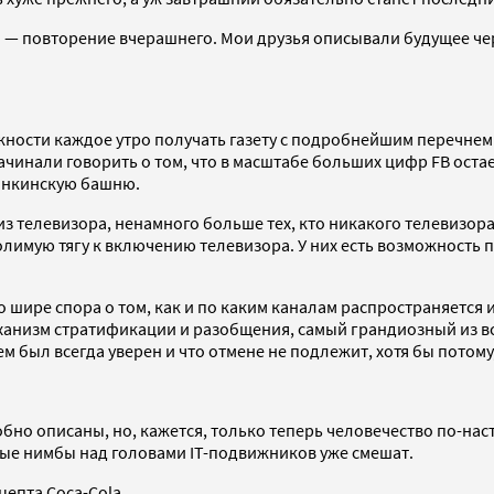
 — повторение вчерашнего. Мои друзья описывали будущее чер
ожности каждое утро получать газету с подробнейшим перечнем
чинали говорить о том, что в масштабе больших цифр FB остае
танкинскую башню.
из телевизора, ненамного больше тех, кто никакого телевизора 
долимую тягу к включению телевизора. У них есть возможность
шире спора о том, как и по каким каналам распространяется 
ханизм стратификации и разобщения, самый грандиозный из вс
ем был всегда уверен и что отмене не подлежит, хотя бы потому,
но описаны, но, кажется, только теперь человечество по-наст
е нимбы над головами IT-подвижников уже смешат.
цепта Соса-Cola.