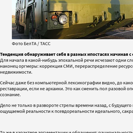
Фото БелТА / ТАСС
Тенденция обнаруживает себя в разных ипостасях начиная с
Для начала в какой-нибудь эпохальной речи исчезают одни сло
наконец оргмеры: коррекция СМИ, перераспределение ресурсо
недвижимости.
Сейчас даже без компьютерной лексикографии видно, до како
реставрации, если не архаики. Это как сменить пол разовой оп
сознание.
Дело не только в развороте стрелы времени назад, с будущег
ощущаемой реальности к псевдореальности идеального, сакра
То же в характере аргументации и обращения: рациональност