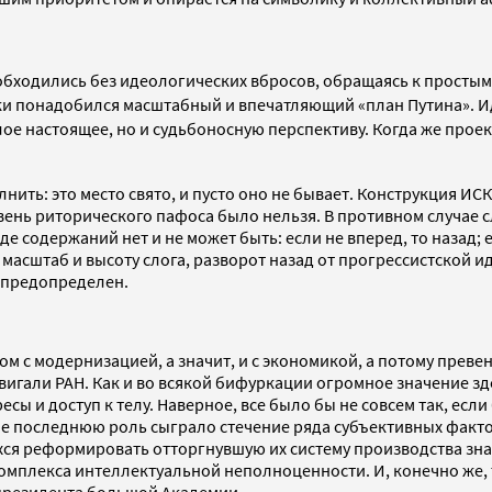
обходились без идеологических вбросов, обращаясь к простым
ки понадобился масштабный и впечатляющий «план Путина». И
лое настоящее, но и судьбоносную перспективу. Когда же прое
ить: это место свято, и пусто оно не бывает. Конструкция ИС
ровень риторического пафоса было нельзя. В противном случа
де содержаний нет и не может быть: если не вперед, то назад; е
масштаб и высоту слога, разворот назад от прогрессистской 
 предопределен.
ом с модернизацией, а значит, и с экономикой, а потому пре
игали РАН. Как и во всякой бифуркации огромное значение зд
сы и доступ к телу. Наверное, все было бы не совсем так, есл
 не последнюю роль сыграло стечение ряда субъективных факто
ся реформировать отторгнувшую их систему производства знан
омплекса интеллектуальной неполноценности. И, конечно же, 
 президента большой Академии...