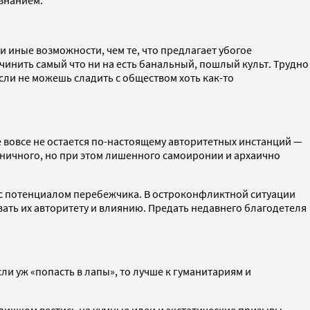
 иные возможности, чем те, что предлагает убогое
чинить самый что ни на есть банальный, пошлый культ. Трудно
если не можешь сладить с обществом хоть как-то
ве вовсе не остается по-настоящему авторитетных инстанций —
циничного, но при этом лишенного самоиронии и архаично
и с потенциалом перебежчика. В остроконфликтной ситуации
вать их авторитету и влиянию. Предать недавнего благодетеля
сли уж «попасть в лапы», то лучше к гуманитариям и
лишком вестись на чумные идеи и экстатические призывы.