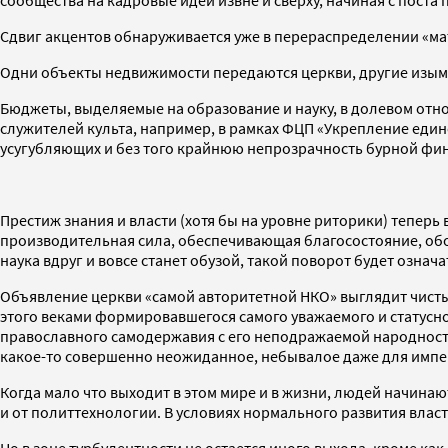
Сдвиг акцентов обнаруживается уже в перераспределении «м
Одни объекты недвижимости передаются церкви, другие изыма
Бюджеты, выделяемые на образование и науку, в долевом отно
служителей культа, например, в рамках ФЦП «Укрепление единс
усугубляющих и без того крайнюю непрозрачность бурной фи
Престиж знания и власти (хотя бы на уровне риторики) теперь
производительная сила, обеспечивающая благосостояние, обор
наука вдруг и вовсе станет обузой, такой поворот будет озна
Объявление церкви «самой авторитетной НКО» выглядит чисты
этого веками формировавшегося самого уважаемого и статусн
православного самодержавия с его неподражаемой народность
какое-то совершенно неожиданное, небывалое даже для импе
Когда мало что выходит в этом мире и в жизни, людей начинают
и от политтехнологии. В условиях нормального развития власт
Но в зоне турбулентности не остается иного выхода, кроме к