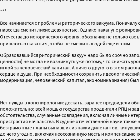
***
Все начинается с проблемы риторического вакуума. Поначалу 
навсегда сменит лихие девяностые. Однако накануне рокиров
Отечества до исторического уровня, обозначив не только свет
пришлось отказаться, чтобы не смешить людей еще и этим.
Образовавшийся риторический вакуум надо было срочно заполн
ценности) не могла не возникнуть уже потому, что снижать у
иглой за человеческий капитал. А ничего другого в этом раскла
сердце и душа. При необходимости сохранить идеологический 
модернизация, человеческий капитал, экономика знания) был
Нет нужды в конспирологии: дескать, заранее предвидели обл
положительно: всей мощью государства продвигали РПЦ и задв
обстоятельства, случайные совпадения, включая личные интере
пристрастия начальства. В судьбе отечественной науки также
безграмотные планы выпавших из науки дилетантов, кинувших
до чего угодно, включая неосознанную месть и компенсацию к
сообщества на кадровые идеи извне и сверху, начиная с поста