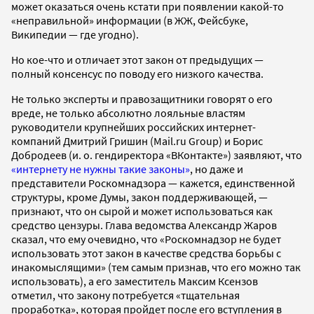
может оказаться очень кстати при появлении какой-то
«неправильной» информации (в ЖЖ, Фейсбуке,
Википедии — где угодно).
Но кое-что и отличает этот закон от предыдущих —
полный консенсус по поводу его низкого качества.
Не только эксперты и правозащитники говорят о его
вреде, не только абсолютно лояльные властям
руководители крупнейших российских интернет-
компаний Дмитрий Гришин (Mail.ru Group) и Борис
Добродеев (и. о. гендиректора «ВКонтакте») заявляют, что
«интернету не нужны такие законы»
, но даже и
представители Роскомнадзора — кажется, единственной
структуры, кроме Думы, закон поддерживающей, —
признают, что он сырой и может использоваться как
средство цензуры. Глава ведомства Александр Жаров
сказал, что ему очевидно, что «Роскомнадзор не будет
использовать этот закон в качестве средства борьбы с
инакомыслящими» (тем самым признав, что его можно так
использовать), а его заместитель Максим Ксензов
отметил, что закону потребуется «тщательная
проработка», которая пройдет после его вступления в