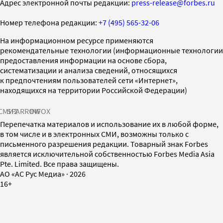
Адрес электронной почты редакции:
press-release@forbes.ru
Номер телефона редакции:
+7 (495) 565-32-06
На информационном ресурсе применяются
рекомендательные технологии (информационные технологии
предоставления информации на основе сбора,
систематизации и анализа сведений, относящихся
к предпочтениям пользователей сети «Интернет»,
находящихся на территории Российской Федерации)
СМИ2
SPARROW
INFOX
Перепечатка материалов и использование их в любой форме,
в том числе и в электронных СМИ, возможны только с
письменного разрешения редакции. Товарный знак Forbes
является исключительной собственностью Forbes Media Asia
Pte. Limited. Все права защищены.
AO «АС Рус Медиа»
·
2026
16+