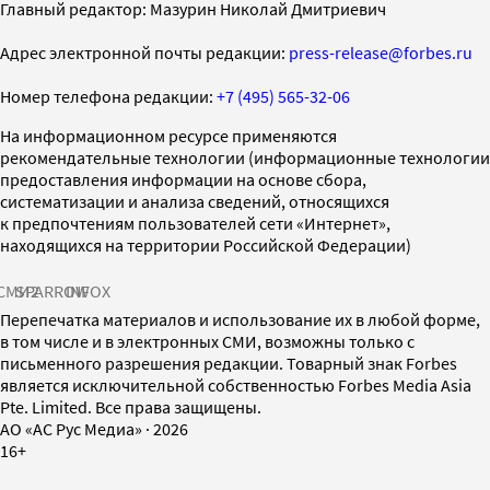
Главный редактор: Мазурин Николай Дмитриевич
Адрес электронной почты редакции:
press-release@forbes.ru
Номер телефона редакции:
+7 (495) 565-32-06
На информационном ресурсе применяются
рекомендательные технологии (информационные технологии
предоставления информации на основе сбора,
систематизации и анализа сведений, относящихся
к предпочтениям пользователей сети «Интернет»,
находящихся на территории Российской Федерации)
СМИ2
SPARROW
INFOX
Перепечатка материалов и использование их в любой форме,
в том числе и в электронных СМИ, возможны только с
письменного разрешения редакции. Товарный знак Forbes
является исключительной собственностью Forbes Media Asia
Pte. Limited. Все права защищены.
AO «АС Рус Медиа»
·
2026
16+