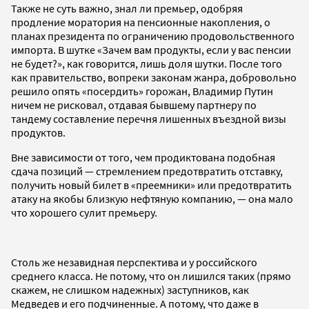
Также не суть важно, знал ли премьер, одобряя
продление моратория на пенсионные накопления, о
планах президента по ограничению продовольственного
импорта. В шутке «Зачем вам продукты, если у вас пенсии
не будет?», как говорится, лишь доля шутки. После того
как правительство, вопреки законам жанра, добровольно
решило опять «посердить» горожан, Владимир Путин
ничем не рисковал, отдавая бывшему партнеру по
тандему составление перечня лишенных въездной визы
продуктов.
Вне зависимости от того, чем продиктована подобная
сдача позиций — стремлением предотвратить отставку,
получить новый билет в «преемники» или предотвратить
атаку на якобы близкую нефтяную компанию, — она мало
что хорошего сулит премьеру.
Столь же незавидная перспектива и у российского
среднего класса. Не потому, что он лишился таких (прямо
скажем, не слишком надежных) заступников, как
Медведев и его подчиненные. А потому, что даже в