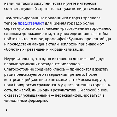
наличии такого заступничества и учете интересов
соответствующей страты власть уже не видит смысла.
Люмпенизированные поклонники Игоря Стрелкова
теперь
представляют
для Кремля гораздо более
серьезную опасность, нежели «рассерженные горожане»,
слишком дорожащие тем, что у них еще осталось, чтобы
пойти на что-то иное, кроме «фейсбучных» проклятий. Да
и последствия майдана стали неплохой прививкой от
«болотных» реваншей и их радикализации.
Неудивительно, что одно из главных достижений двух
первых путинских президентских сроков —
благосостояние среднего класса — приносится в жертву
ради предсказуемого завершения третьего. После
контрсанкций уже никто не скажет, что Москва жирует,
пока Новороссия сражается. А у «рассерженных горожан»
есть, пожалуй, лишь один результативный способ вновь
оказаться услышанными — переквалифицироваться в
«довольные фермеры».