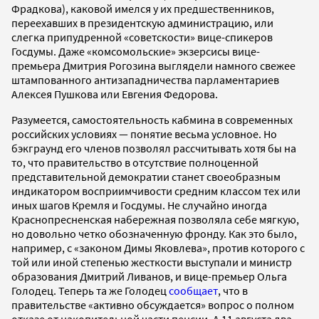
Фрадкова), каковой имелся у их предшественников,
переехавших в президентскую администрацию, или
слегка припудренной «советскости» вице-спикеров
Госдумы. Даже «комсомольские» экзерсисы вице-
премьера Дмитрия Рогозина выглядели намного свежее
штампованного антизападничества парламентариев
Алексея Пушкова или Евгения Федорова.
Разумеется, самостоятельность кабмина в современных
российских условиях — понятие весьма условное. Но
бэкграунд его членов позволял рассчитывать хотя бы на
то, что правительство в отсутствие полноценной
представительной демократии станет своеобразным
индикатором восприимчивости средним классом тех или
иных шагов Кремля и Госдумы. Не случайно иногда
Краснопресненская набережная позволяла себе мягкую,
но довольно четко обозначенную фронду. Как это было,
например, с «законом Димы Яковлева», против которого с
той или иной степенью жесткости выступали и министр
образования Дмитрий Ливанов, и вице-премьер Ольга
Голодец. Теперь та же Голодец
сообщает
, что в
правительстве «активно обсуждается» вопрос о полном
отказе от накопительной части пенсии. А 11 августа два