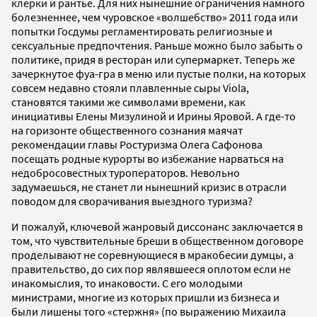
клерки и рантье. Для них нынешние ограничения намного
болезненнее, чем чуровское «волшебство» 2011 года или
попытки Госдумы регламентировать религиозные и
сексуальные предпочтения. Раньше можно было забыть о
политике, придя в ресторан или супермаркет. Теперь же
зачеркнутое фуа-гра в меню или пустые полки, на которых
совсем недавно стояли плавленные сыры Viola,
становятся такими же символами времени, как
инициативы Елены Мизулиной и Ирины Яровой. А где-то
на горизонте общественного сознания маячат
рекомендации главы Ростуризма Олега Сафонова
посещать родные курорты во избежание нарваться на
недобросовестных туроператоров. Невольно
задумаешься, не станет ли нынешний кризис в отрасли
поводом для сворачивания выездного туризма?
И пожалуй, ключевой жанровый диссонанс заключается в
том, что чувствительные бреши в общественном договоре
проделывают не соревнующиеся в мракобесии думцы, а
правительство, до сих пор являвшееся оплотом если не
инакомыслия, то инаковости. С его молодыми
министрами, многие из которых пришли из бизнеса и
были лишены того «стержня» (по выражению Михаила