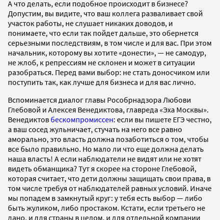
А что делать, если подобное происходит в бизнесе?
Допустим, вы видите, что ваш коллега разваливает свой
участок работы, не слушает никаких доводов, и
понимаете, что если так пойдет дальше, это обернется
серьезными последствиям, в том числе и для вас. При этом
начальник, которому вы хотите «донести», — не самодур,
не жлоб, к репрессиям не склонен и может в ситуации
разобраться. Перед вами выбор: не стать доносчиком или
поступить так, как лучше для бизнеса и для вас лично.
Вспоминается диалог главы Рособрнадзора Любови
Глебовой и Алексея Венедиктова, главреда «Эха Москвы».
Венедиктов
бескомпромиссен
: если вы пишете ЕГЭ честно,
а ваш сосед жульничает, стучать на него все равно
аморально, это власть должна позаботиться о том, чтобы
все было правильно. Но мало ли что еще должна делать
наша власть! А если наблюдатели не видят или не хотят
видеть обманщика? Тут я скорее на стороне Глебовой,
которая считает, что дети должны защищать свои права, в
том числе требуя от наблюдателей равных условий. Иначе
мы попадем в замкнутый круг: у тебя есть выбор — либо
быть жуликом, либо простаком. Кстати, если третьего не
дано, и для страны в целом, и для отдельной компании