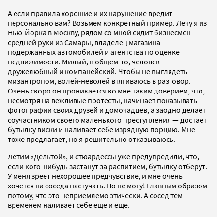
А если правила хорошие и их нарушение вредит
персонально вам? Возьмем конкретный пример. Лечу я из
Нью-Йорка в Москву, рядом со мной сидит бизнесмен
средней руки из Самары, владелец магазина
подержанных автомобилей и агентства по оценке
недвижимости. Милый, в общем-то, человек —
дружелюбный и компанейский. Чтобы не выглядеть
мизантропом, волей-неволей втягиваюсь в разговор.
Очень скоро он проникается ко мне таким доверием, что,
несмотря на вежливые протесты, начинает показывать
фотографии своих друзей и домочадцев, а заодно делает
соучастником своего маленького преступления — достает
бутылку виски и наливает себе изрядную порцию. Мне
тоже предлагает, но я решительно отказываюсь.
Летим «Дельтой», и стюардессы уже предупредили, что,
если кого-нибудь застанут за распитием, бутылку отберут.
У меня зреет нехорошее предчувствие, и мне очень
хочется на соседа настучать. Но не могу! Главным образом
потому, что это неприемлемо этически. А сосед тем
временем наливает себе еще и еще.