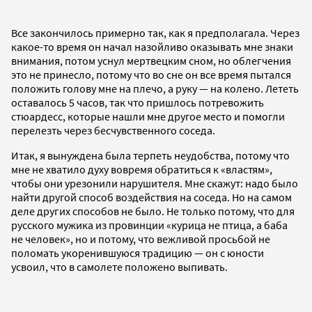
Все закончилось примерно так, как я предполагала. Через
какое-то время он начал назойливо оказывать мне знаки
внимания, потом уснул мертвецким сном, но облегчения
это не принесло, потому что во сне он все время пытался
положить голову мне на плечо, а руку — на колено. Лететь
оставалось 5 часов, так что пришлось потревожить
стюардесс, которые нашли мне другое место и помогли
перелезть через бесчувственного соседа.
Итак, я вынуждена была терпеть неудобства, потому что
мне не хватило духу вовремя обратиться к «властям»,
чтобы они урезонили нарушителя. Мне скажут: надо было
найти другой способ воздействия на соседа. Но на самом
деле других способов не было. Не только потому, что для
русского мужика из провинции «курица не птица, а баба
не человек», но и потому, что вежливой просьбой не
поломать укоренившуюся традицию — он с юности
усвоил, что в самолете положено выпивать.