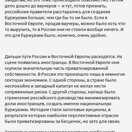
дело дошло до ваучеров — и тут, готов признать,
российские правители расстарались для создания
буржуазии больше, чем где бы то ни было. Если в
Восточной Европе, продав ваучеры, можно было хоть что-
то выручить, то в России они не стоили вообще ничего. И
это для буржуазии было, конечно, очень удобно.
Дальше пути России и Восточной Европы расходятся. На
сцене появились иностранцы. В Восточной Европе они
скупили значительную часть приватизированной
собственности. В России это произошло лишь в немногих
секторах экономики. С одной стороны, в стране было
неспокойно и западный капитал не желал нести
сопряженные риски. С другой стороны, налицо было
стремление российского руководства минимизировать
долю иностранцев, создать именно национальную
буржуазию. Методом стали залоговые аукционы, в
результате которых наиболее перспективные отрасли
были приватизированы за бесценок, но зато для своих.
Залоговые аукционы создали основную особенность