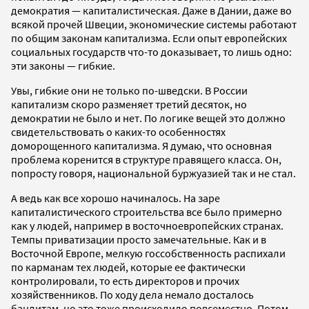
демократия — капиталистическая. Даже в Дании, даже во
всякой прочей Швеции, экономические системы работают
по общим законам капитализма. Если опыт европейских
социальных государств что-то доказывает, то лишь одно:
эти законы — гибкие.
Увы, гибкие они не только по-шведски. В России
капитализм скоро разменяет третий десяток, но
демократии не было и нет. По логике вещей это должно
свидетельствовать о каких-то особенностях
доморощенного капитализма. Я думаю, что основная
проблема коренится в структуре правящего класса. Он,
попросту говоря, национальной буржуазией так и не стал.
А ведь как все хорошо начиналось. На заре
капиталистического строительства все было примерно
как у людей, например в восточноевропейских странах.
Темпы приватизации просто замечательные. Как и в
Восточной Европе, мелкую госсобственность распихали
по карманам тех людей, которые ее фактически
контролировали, то есть директоров и прочих
хозяйственников. По ходу дела немало досталось
бандитам, но это тоже происходило повсеместно. Потом