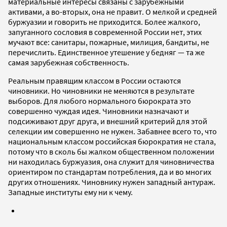
материальные интересы связаны с зарубежными
активами, а во-вторых, она не правит. О мелкой и средней
буржуазии и говорить не приходится. Более жалкого,
запуганного сословия в современной России нет, этих
мучают все: санитары, пожарные, милиция, бандиты, не
перечислить. Единственное утешение у бедняг — та же
самая зарубежная собственность.
Реальным правящим классом в России остаются
чиновники. Но чиновники не меняются в результате
выборов. Для любого нормального бюрократа это
совершенно чуждая идея. Чиновники назначают и
подсиживают друг друга, и внешний критерий для этой
селекции им совершенно не нужен. Забавнее всего то, что
национальным классом российская бюрократия не стала,
потому что в сколь бы жалком общественном положении
ни находилась буржуазия, она служит для чиновничества
ориентиром по стандартам потребления, да и во многих
других отношениях. Чиновнику нужен западный антураж.
Западные институты ему ни к чему.