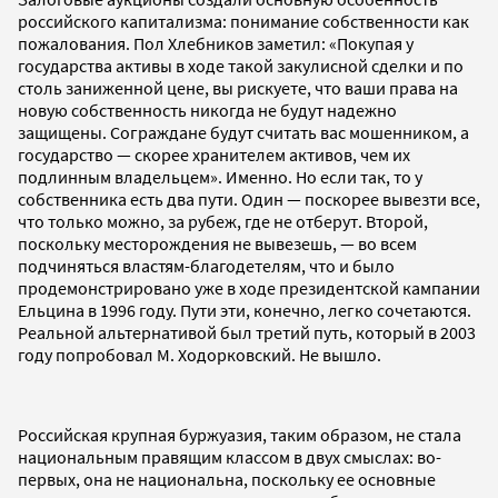
российского капитализма: понимание собственности как
пожалования. Пол Хлебников заметил: «Покупая у
государства активы в ходе такой закулисной сделки и по
столь заниженной цене, вы рискуете, что ваши права на
новую собственность никогда не будут надежно
защищены. Сограждане будут считать вас мошенником, а
государство — скорее хранителем активов, чем их
подлинным владельцем». Именно. Но если так, то у
собственника есть два пути. Один — поскорее вывезти все,
что только можно, за рубеж, где не отберут. Второй,
поскольку месторождения не вывезешь, — во всем
подчиняться властям-благодетелям, что и было
продемонстрировано уже в ходе президентской кампании
Ельцина в 1996 году. Пути эти, конечно, легко сочетаются.
Реальной альтернативой был третий путь, который в 2003
году попробовал М. Ходорковский. Не вышло.
Российская крупная буржуазия, таким образом, не стала
национальным правящим классом в двух смыслах: во-
первых, она не национальна, поскольку ее основные