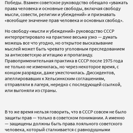
Победы. Взамен советское руководство обещало «уважать
права человека и основные свободы, включая свободу
мысли, совести, религии и убеждений» и признавать
«всеобщее значение прав человека и основных свобод».
Но свободу «мысли и убеждений» руководство СССР
интерпретировало на практике весьма узко — думать
можешь все что угодно, но открытое высказывание
мыслей может быть чревато уголовным преследованием
за антисоветскую агитацию и пропаганду.
Правоприменительная практика в СССР после 1975 года
не только не изменилась, но через некоторое время, с
концом разрядки, даже ужесточилась. Диссидентов,
апеллировавших к Хельсинкским соглашениям,
отправляли в лагеря, нередко с последующей ссылкой,
или выгоняли из страны.
В то же время нельзя говорить, что в СССР совсем не было
защиты прав — только в советском понимании. А именно
— защищены должны быть права лояльного советского
человека, который сталкивается с равнодушными