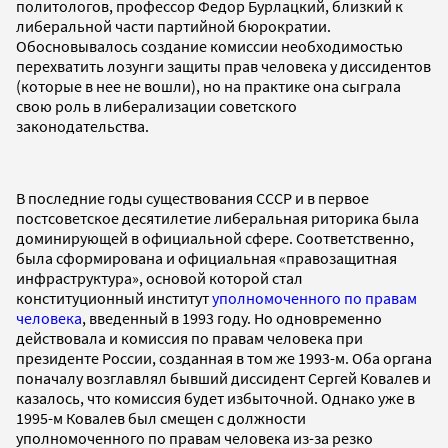
политологов, профессор Федор Бурлацкий, близкий к
либеральной части партийной бюрократии.
Обосновывалось создание комиссии необходимостью
перехватить лозунги защиты прав человека у диссидентов
(которые в нее не вошли), но на практике она сыграла
свою роль в либерализации советского
законодательства.
В последние годы существования СССР и в первое
постсоветское десятилетие либеральная риторика была
доминирующей в официальной сфере. Соответственно,
была сформирована и официальная «правозащитная
инфраструктура», основой которой стал
конституционный институт
уполномоченного по правам
человека
, введенный в 1993 году. Но одновременно
действовала и комиссия по правам человека при
президенте России, созданная в том же 1993-м. Оба органа
поначалу возглавлял бывший диссидент Сергей Ковалев и
казалось, что комиссия будет избыточной. Однако уже в
1995-м Ковалев был смещен с должности
уполномоченного по правам человека из-за резко