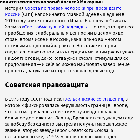
политических технологий Алексей Макаркин
История
Совета по правам человека при президенте
России
(СПЧ) напоминает о главной идее вышедшей в
2019 году книге политологов Ивана Крастева и Стивена
Холмса
«Свет, обманувший надежды»
— о том, что процесс
приобщения к либеральным ценностям в целом ряде
стран, в том числе и в России, изначально во многом
носил имитационный характер. Но эта же история
свидетельствует о том, что инерция имитации растянулась
на долгие годы, даже когда уже исчезли стимулы для ее
продолжения — и сейчас можно наблюдать завершение
процесса, затухание которого заняло долгие годы.
Советская правозащита
В 1975 году СССР подписал
Хельсинкские соглашения
, в
которых фиксировалась нерушимость границ в Европе,
что рассматривалось советским руководством как
большое достижение. Леонид Брежнев в следующем году
за победу без единого выстрела получил маршальское
звание, вторую звезду Героя Советского Союза, а
несколько позже, в 1978-м, полководческий орден