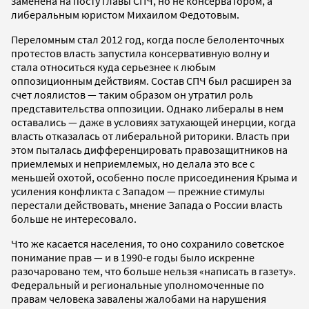
заменена на посту главы СПЧ, но не консерватором, а
либеральным юристом Михаилом Федотовым.
Переломным стал 2012 год, когда после белоленточных
протестов власть запустила консервативную волну и
стала относиться куда серьезнее к любым
оппозиционным действиям. Состав СПЧ был расширен за
счет лоялистов — таким образом он утратил роль
представительства оппозиции. Однако либералы в нем
оставались — даже в условиях затухающей инерции, когда
власть отказалась от либеральной риторики. Власть при
этом пыталась дифференцировать правозащитников на
приемлемых и неприемлемых, но делала это все с
меньшей охотой, особенно после присоединения Крыма и
усиления конфликта с Западом — прежние стимулы
перестали действовать, мнение Запада о России власть
больше не интересовало.
Что же касается населения, то оно сохранило советское
понимание прав — и в 1990-е годы было искренне
разочаровано тем, что больше нельзя «написать в газету».
Федеральный и региональные уполномоченные по
правам человека завалены жалобами на нарушения