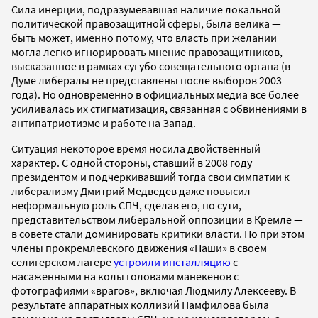
Сила инерции, подразумевавшая наличие локальной
политической правозащитной сферы, была велика —
быть может, именно потому, что власть при желании
могла легко игнорировать мнение правозащитников,
высказанное в рамках сугубо совещательного органа (в
Думе либералы не представлены после выборов 2003
года). Но одновременно в официальных медиа все более
усиливалась их стигматизация, связанная с обвинениями в
антипатриотизме и работе на Запад.
Ситуация некоторое время носила двойственный
характер. С одной стороны, ставший в 2008 году
президентом и подчеркивавший тогда свои симпатии к
либерализму Дмитрий Медведев даже повысил
неформальную роль СПЧ, сделав его, по сути,
представительством либеральной оппозиции в Кремле —
в совете стали доминировать критики власти. Но при этом
члены прокремлевского движения «Наши» в своем
селигерском лагере
устроили инсталляцию
с
насаженными на колы головами манекенов с
фотографиями «врагов», включая Людмилу Алексееву. В
результате аппаратных коллизий Памфилова была