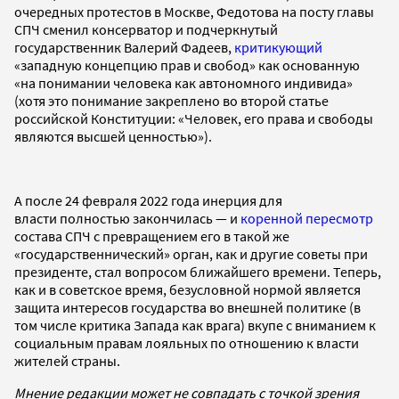
очередных протестов в Москве, Федотова на посту главы
СПЧ сменил консерватор и подчеркнутый
государственник Валерий Фадеев,
критикующий
«западную концепцию прав и свобод» как основанную
«на понимании человека как автономного индивида»
(хотя это понимание закреплено во второй статье
российской Конституции: «Человек, его права и свободы
являются высшей ценностью»).
А после 24 февраля 2022 года инерция для
власти полностью закончилась — и
коренной пересмотр
состава СПЧ с превращением его в такой же
«государственнический» орган, как и другие советы при
президенте, стал вопросом ближайшего времени. Теперь,
как и в советское время, безусловной нормой является
защита интересов государства во внешней политике (в
том числе критика Запада как врага) вкупе с вниманием к
социальным правам лояльных по отношению к власти
жителей страны.
Мнение редакции может не совпадать с точкой зрения