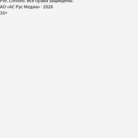
Pte. Limited. Все права защищены.
AO «АС Рус Медиа»
·
2026
16+