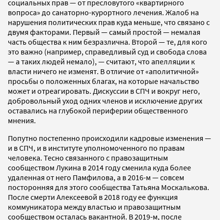
социальных прав — от пресловутого «квартирного
вопроса» до санаторно-курортного лечения. Жалоб на
нарушения политических прав куда меньше, что связано с
двумя факторами. Первый — самый простой — немалая
часть общества к ним безразлична. Второй — те, для кого
это важно (например, справедливый суд и свобода слова
— а таких людей немало), — считают, что апелляции к
власти ничего не изменят. В отличие от «аполитичной»
просьбы о положенных благах, на которые начальство
может и отреагировать. Дискуссии в СПЧ и вокруг него,
добровольный уход одних членов и исключение других
оставались на глубокой периферии общественного
мнения.
Попутно постепенно происходили кадровые изменения —
и в СПЧ, и в институте уполномоченного по правам
человека. Тесно связанного с правозащитным
сообществом Лукина в 2014 году сменила куда более
удаленная от него Памфилова, а в 2016-м — совсем
посторонняя для этого сообщества Татьяна Москалькова.
После смерти Алексеевой в 2018 году ее функция
коммуникатора между властью и правозащитным
сообществом осталась вакантной. В 2019-м, после