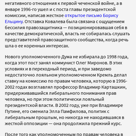
негативного отношения к первой чеченской войне, а в
январе 1996-го ушел и с поста главы президентской
комиссии, написав жесткое
открытое письмо Борису
Ельцину
. Отставка Ковалева была связана с ощущением
бессилия правозащитника — позиционировавшая себя в
качестве демократической, власть не собиралась слушать
представителей правозащитного сообщества, когда речь
шла о ее коренных интересах.
Нового уполномоченного Дума не избирала до 1998 года,
когда этот пост занял коммунист Олег Миронов. В этих
условиях и в переходный период, и при заведомо
недостаточно лояльном уполномоченном Кремль делал
ставку на комиссию по правам человека, которую в 1996-
2002 годах возглавлял профессор Владимир Карташкин,
придерживавшийся либерального понимания прав
человека, но при этом политически лояльный
президентской власти. В 2002 году, уже при Владимире
Путине, его сменила Элла Памфилова, политик с
либеральным прошлым, но никогда не находившаяся в
жесткой оппозиции — она продолжила прежний курс.
После того как уполномоченным по правам человека в