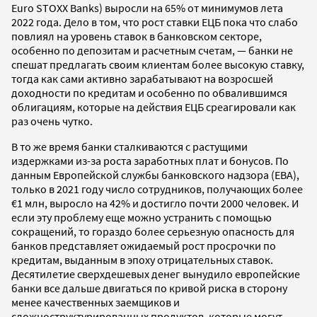
Euro STOXX Banks) выросли на 65% от минимумов лета
2022 года. Дело в том, что рост ставки ЕЦБ пока что слабо
повлиял на уровень ставок в банковском секторе,
особенно по депозитам и расчетным счетам, — банки не
спешат предлагать своим клиентам более высокую ставку,
тогда как сами активно зарабатывают на возросшей
доходности по кредитам и особенно по обвалившимся
облигациям, которые на действия ЕЦБ среагировали как
раз очень чутко.
В то же время банки сталкиваются с растущими
издержками из-за роста заработных плат и бонусов. По
данным Европейской службы банковского надзора (EBA),
только в 2021 году число сотрудников, получающих более
€1 млн, выросло на 42% и достигло почти 2000 человек. И
если эту проблему еще можно устранить с помощью
сокращений, то гораздо более серьезную опасность для
банков представляет ожидаемый рост просрочки по
кредитам, выданным в эпоху отрицательных ставок.
Десятилетие сверхдешевых денег вынудило европейские
банки все дальше двигаться по кривой риска в сторону
менее качественных заемщиков и
сложноструктурированных продуктов, которые могут