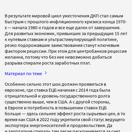
В результате мировой цикл ужесточения ДКП стал самым
быстрым с прошлого инфляционного кризиса конца 1970-
х — начала 1980-х годов и все еще далек от завершения.
Для развитых экономик, привыкших за предыдущие 15 лет
к нулевым ставкам и ультрастимулирующей политике,
резко подорожавшие заимствования станут ключевым
фактором рецессии. При этом для центробанков рецессия
желанна, потому что без нее невозможно добиться
разрыва спирали роста заработных плат.
Материал по теме
Особенно сильно этот шок должен проявиться в
еврозоне, где ставка ЕЦБ начиная с 2014 года была
отрицательной и уровень государственного долга
существенно выше, чем в США. А с другой стороны,
в Европе и потребность в повышении ставок ЕЦБ
больше — здесь сильнее эффект роста сырьевых цен, в то
время как США в 2022 году укрепили свой статус ведущего
экспортера энергоносителей и продовольствия. Да
и зарплатная спираль там легче раскручивается за счет