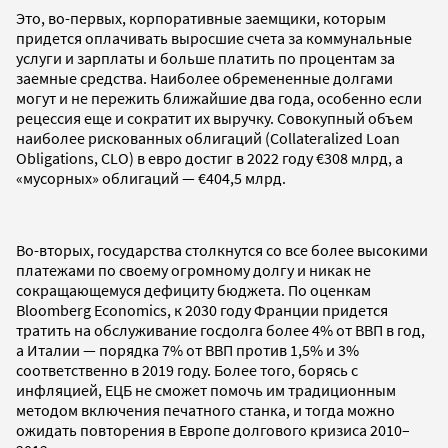
Это, во-первых, корпоративные заемщики, которым
придется оплачивать выросшие счета за коммунальные
услуги и зарплаты и больше платить по процентам за
заемные средства. Наиболее обремененные долгами
могут и не пережить ближайшие два года, особенно если
рецессия еще и сократит их выручку. Совокупный объем
наиболее рискованных облигаций (Collateralized Loan
Obligations, CLO) в евро достиг в 2022 году €308 млрд, а
«мусорных» облигаций — €404,5 млрд.
Во-вторых, государства столкнутся со все более высокими
платежами по своему огромному долгу и никак не
сокращающемуся дефициту бюджета. По оценкам
Bloomberg Economics, к 2030 году Франции придется
тратить на обслуживание госдолга более 4% от ВВП в год,
а Италии — порядка 7% от ВВП против 1,5% и 3%
соответственно в 2019 году. Более того, борясь с
инфляцией, ЕЦБ не сможет помочь им традиционным
методом включения печатного станка, и тогда можно
ожидать повторения в Европе долгового кризиса 2010–