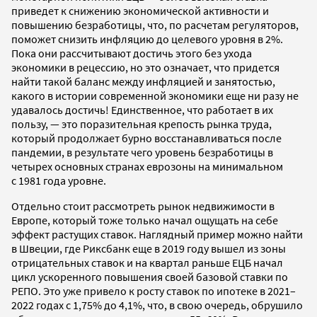
приведет к снижению экономической активности и
повышению безработицы, что, по расчетам регуляторов,
поможет снизить инфляцию до целевого уровня в 2%.
Пока они рассчитывают достичь этого без ухода
экономики в рецессию, но это означает, что придется
найти такой баланс между инфляцией и занятостью,
какого в истории современной экономики еще ни разу не
удавалось достичь! Единственное, что работает в их
пользу, — это поразительная крепость рынка труда,
который продолжает бурно восстанавливаться после
пандемии, в результате чего уровень безработицы в
четырех основных странах еврозоны на минимальном
с 1981 года уровне.
Отдельно стоит рассмотреть рынок недвижимости в
Европе, который тоже только начал ощущать на себе
эффект растущих ставок. Наглядный пример можно найти
в Швеции, где Риксбанк еще в 2019 году вышел из зоны
отрицательных ставок и на квартал раньше ЕЦБ начал
цикл ускоренного повышения своей базовой ставки по
РЕПО. Это уже привело к росту ставок по ипотеке в 2021–
2022 годах с 1,75% до 4,1%, что, в свою очередь, обрушило