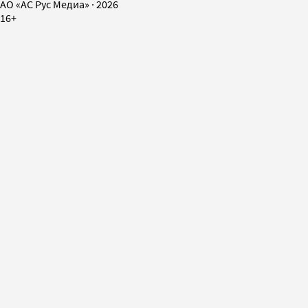
AO «АС Рус Медиа»
·
2026
16+