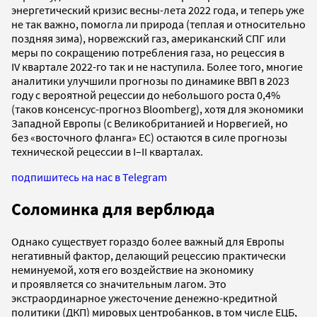
энергетический кризис весны-лета 2022 года, и теперь уже
не так важно, помогла ли природа (теплая и относительно
поздняя зима), норвежский газ, американский СПГ или
меры по сокращению потребления газа, но рецессия в
IV квартале 2022-го так и не наступила. Более того, многие
аналитики улучшили прогнозы по динамике ВВП в 2023
году с вероятной рецессии до небольшого роста 0,4%
(таков консенсус-прогноз Bloomberg), хотя для экономики
Западной Европы (с Великобританией и Норвегией, но
без «восточного фланга» ЕС) остаются в силе прогнозы
технической рецессии в I–II кварталах.
подпишитесь на нас в Telegram
Соломинка для верблюда
Однако существует гораздо более важный для Европы
негативный фактор, делающий рецессию практически
неминуемой, хотя его воздействие на экономику
и проявляется со значительным лагом. Это
экстраординарное ужесточение денежно-кредитной
политики (ДКП) мировых центробанков, в том числе ЕЦБ,