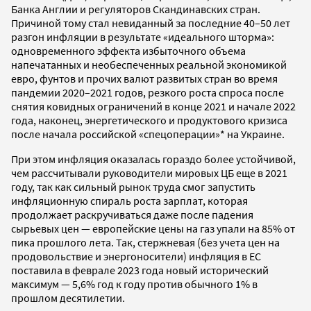
Банка Англии и регуляторов Скандинавских стран.
Причиной тому стал невиданный за последние 40–50 лет
разгон инфляции в результате «идеального шторма»:
одновременного эффекта избыточного объема
напечатанных и необеспеченных реальной экономикой
евро, фунтов и прочих валют развитых стран во время
пандемии 2020–2021 годов, резкого роста спроса после
снятия ковидных ограничений в конце 2021 и начале 2022
года, наконец, энергетического и продуктового кризиса
после начала российской «спецоперации»* на Украине.
При этом инфляция оказалась гораздо более устойчивой,
чем рассчитывали руководители мировых ЦБ еще в 2021
году, так как сильный рынок труда смог запустить
инфляционную спираль роста зарплат, которая
продолжает раскручиваться даже после падения
сырьевых цен — европейские цены на газ упали на 85% от
пика прошлого лета. Так, стержневая (без учета цен на
продовольствие и энергоносители) инфляция в ЕС
поставила в феврале 2023 года новый исторический
максимум — 5,6% год к году против обычного 1% в
прошлом десятилетии.