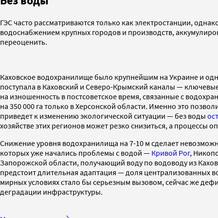
Без воды
ГЭС часто рассматриваются только как электростанции, однак
водоснабжением крупных городов и производств, аккумулиров
переоценить.
Каховское водохранилище было крупнейшим на Украине и одни
поступала в Каховский и Северо-Крымский каналы — ключевые
на изношенность в постсоветское время, связанные с водохр
на 350 000 га только в Херсонской области. Именно это позв
приведет к изменению экологической ситуации — без воды
ос
хозяйстве этих регионов может резко снизиться, а процессы 
Снижение уровня водохранилища на 7-10 м сделает невозможн
которых уже начались проблемы с водой —
Кривой Рог
, Никоп
Запорожской области, получающий воду по водоводу из Каховс
предстоит длительная адаптация — доля централизованных во
мирных условиях стало бы серьезным вызовом, сейчас же де
деградации инфраструктуры.