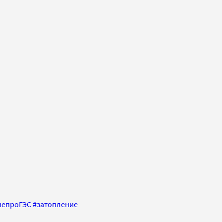
непроГЭС
#
затопление