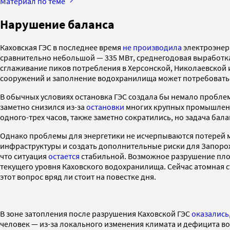
Материал по теме
Нарушение баланса
Каховская ГЭС в последнее время
не производила
электроэнерг
сравнительно небольшой — 335 МВт, среднегодовая выработка
сглаживание пиков потребления в Херсонской, Николаевской 
сооружений и заполнение водохранилища может потребоваться 
В обычных условиях остановка ГЭС создала бы немало проблем
заметно снизился из-за
остановки
многих крупных промышленны
одного-трех часов, также заметно сократились, но задача б
Однако проблемы для энергетики не исчерпываются потерей м
инфраструктуры и создать дополнительные риски для Запорож
что ситуация
остается
стабильной. Возможное разрушение плот
текущего уровня Каховского водохранилища. Сейчас атомная с
этот вопрос вряд ли стоит на повестке дня.
В зоне затопления после разрушения Каховской ГЭС
оказались
человек — из-за локального изменения климата и дефицита во