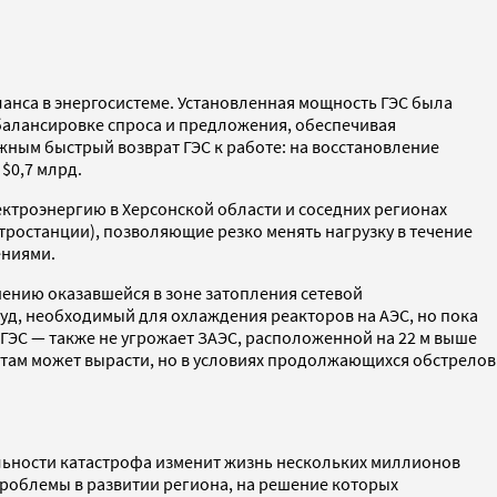
анса в энергосистеме. Установленная мощность ГЭС была
 балансировке спроса и предложения, обеспечивая
ным быстрый возврат ГЭС к работе: на восстановление
 $0,7 млрд.
ектроэнергию в Херсонской области и соседних регионах
ростанции), позволяющие резко менять нагрузку в течение
ениями.
ению оказавшейся в зоне затопления сетевой
уд, необходимый для охлаждения реакторов на АЭС, но пока
ЭС — также не угрожает ЗАЭС, расположенной на 22 м выше
 там может вырасти, но в условиях продолжающихся обстрелов
реальности катастрофа изменит жизнь нескольких миллионов
проблемы в развитии региона, на решение которых