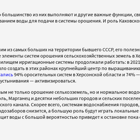
о большинство из них выполняют и другие важные функции, св
анием воды для подачи в системы орошения. И роль Каховско
м из самых больших на территории бывшего СССР, его полезны
 элементы систем орошения сельскохозяйственных земель в Хе
анилищем ирригационные системы продолжали работать: в 2021
олило создать в этих районах крупнейший центр по выращивани
тались
94% оросительных систем в Херсонской области и 74% — 
опустынивания — активизироваться.
ым не только орошение сельхозземель, но и нормальное водо
оль, Марганец и десятки небольших городов и сельских поселе
кого канала. Скорее всего, системам водоснабжения городов,
дозаборов снизится, а большую роль будут играть локальные 
фицит воды с большой вероятностью приведет к остановке п