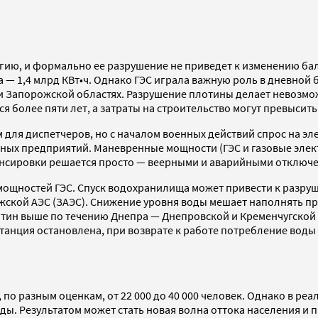
ию, и формально ее разрушение не приведет к изменению бал
 — 1,4 млрд КВт•ч. Однако ГЭС играла важную роль в дневной
и Запорожской областях. Разрушение плотины делает невозмож
более пяти лет, а затраты на строительство могут превысить
 для диспетчеров, но с началом военных действий спрос на эл
х предприятий. Маневренные мощности (ГЭС и газовые элект
алансировки решается просто — веерными и аварийными отключ
ощностей ГЭС. Спуск водохранилища может привести к разруш
ской АЭС (ЗАЭС). Снижение уровня воды мешает наполнять пр
ин выше по течению Днепра — Днепровской и Кременчугской Г
танция остановлена, при возврате к работе потребление воды
, по разным оценкам, от 22 000 до 40 000 человек. Однако в 
ды. Результатом может стать новая волна оттока населения и 