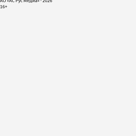
AO «АС Рус Медиа»
·
2026
16+