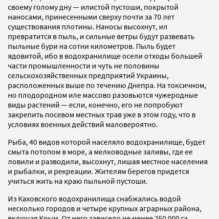
своему голому дну — илистой пустоши, покрытой
наносами, принесенными сверху почти за 70 лет
существования плотины. Наносы высохнут, ил
превратится в пыль, и сильные ветры будут развевать
пыльные бури на сотни километров. Пыль будет
ядовитой, ибо в водохранилище осели отходы большей
части промышленности и чуть не половины
сельскохозяйственных предприятий Украины,
расположенных выше по течению Днепра. На токсичном,
но плодородном иле массово разовьются чужеродные
виды растений — если, конечно, его не попробуют
закрепить посевом местных трав уже в этом году, что в
условиях военных действий маловероятно.
Рыба, 40 видов которой населяло водохранилище, будет
смыта потопом в море, а мелководные заливы, где ее
ловили и разводили, высохнут, лишая местное населения
и рыбалки, и рекреации. Жителям берегов придется
учиться жить на краю пыльной пустоши.
Из Каховского водохранилища снабжались водой
несколько городов и четыре крупных аграрных района,
включая Крым. От него зависело не менее 250 000 га