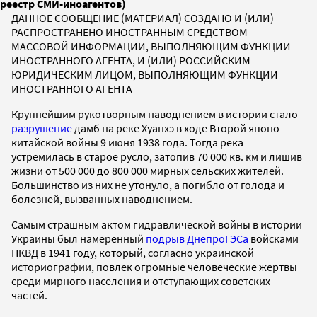
реестр СМИ-иноагентов)
ДАННОЕ СООБЩЕНИЕ (МАТЕРИАЛ) СОЗДАНО И (ИЛИ)
РАСПРОСТРАНЕНО ИНОСТРАННЫМ СРЕДСТВОМ
МАССОВОЙ ИНФОРМАЦИИ, ВЫПОЛНЯЮЩИМ ФУНКЦИИ
ИНОСТРАННОГО АГЕНТА, И (ИЛИ) РОССИЙСКИМ
ЮРИДИЧЕСКИМ ЛИЦОМ, ВЫПОЛНЯЮЩИМ ФУНКЦИИ
ИНОСТРАННОГО АГЕНТА
Крупнейшим рукотворным наводнением в истории стало
разрушение
дамб на реке Хуанхэ в ходе Второй японо-
китайской войны 9 июня 1938 года. Тогда река
устремилась в старое русло, затопив 70 000 кв. км и лишив
жизни от 500 000 до 800 000 мирных сельских жителей.
Большинство из них не утонуло, а погибло от голода и
болезней, вызванных наводнением.
Самым страшным актом гидравлической войны в истории
Украины был намеренный
подрыв ДнепроГЭСа
войсками
НКВД в 1941 году, который, согласно украинской
историографии, повлек огромные человеческие жертвы
среди мирного населения и отступающих советских
частей.