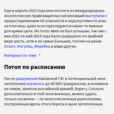
Еще в апреле 2022 года мои коллеги из международных
экологических правозащитных организаций
выступили
с
предостережением об опасности и недопустимости атак
на плотины, даже если преследуются какие-то важные
для армии цели. Их голос явно не был услышан, так как с
мая 2022 по май 2023 года было разрушено по крайней
мере шесть, хотя и не самых больших, плотин на реках
Оскол
,
Ингулец
,
Жеребец
и ряде других.
Материал по теме
Потоп по расписанию
После
разрушения
Каховской ГЭС в потенциальной зоне
затопления
оказалось
до 40 000 гражданских, в основном
на левом, занятом российской армией, берегу. Сколько
дополнительно в этой зоне военных, можно судить
только косвенно — по многочисленным укреплениям,
построенным вдоль этого берега и ныне затопленным.