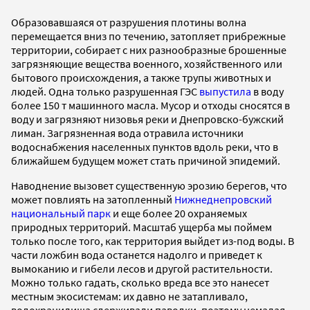
Образовавшаяся от разрушения плотины волна
перемещается вниз по течению, затопляет прибрежные
территории, собирает с них разнообразные брошенные
загрязняющие вещества военного, хозяйственного или
бытового происхождения, а также трупы животных и
людей. Одна только разрушенная ГЭС
выпустила
в воду
более 150 т машинного масла. Мусор и отходы сносятся в
воду и загрязняют низовья реки и Днепровско-бужский
лиман. Загрязненная вода отравила источники
водоснабжения населенных пунктов вдоль реки, что в
ближайшем будущем может стать причиной эпидемий.
Наводнение вызовет существенную эрозию берегов, что
может повлиять на затопленный
Нижнеднепровский
национальный парк
и еще более 20 охраняемых
природных территорий. Масштаб ущерба мы поймем
только после того, как территория выйдет из-под воды. В
части ложбин вода останется надолго и приведет к
вымоканию и гибели лесов и другой растительности.
Можно только гадать, сколько вреда все это нанесет
местным экосистемам: их давно не затапливало,
водохранилища сдерживали паводки, поэтому немалая