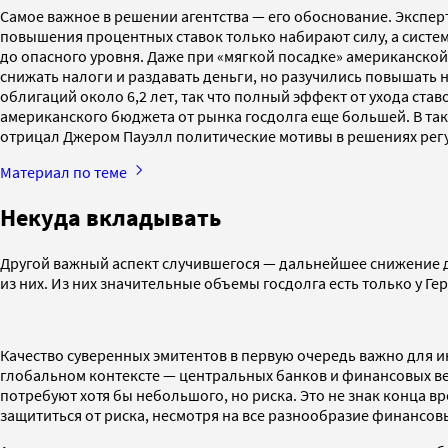
Самое важное в решении агентства — его обоснование. Экспер
повышения процентных ставок только набирают силу, а сист
до опасного уровня. Даже при «мягкой посадке» американско
снижать налоги и раздавать деньги, но разучились повышать 
облигаций около 6,2 лет, так что полный эффект от ухода ста
американского бюджета от рынка госдолга еще большей. В так
отрицал Джером Пауэлл политические мотивы в решениях рег
Материал по теме
Некуда вкладывать
Другой важный аспект случившегося — дальнейшее снижение д
из них. Из них значительные объемы госдолга есть только у Г
Качество суверенных эмитентов в первую очередь важно для и
глобальном контексте — центральных банков и финансовых ве
потребуют хотя бы небольшого, но риска. Это не знак конца 
защититься от риска, несмотря на все разнообразие финансовы