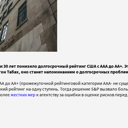
и 30 лет понизило долгосрочный рейтинг США с AAA до AA+. 
нтон Табах, оно станет напоминанием о долгосрочных пробле
АА до АА+ (промежуточной рейтинговой категории ААА- не сущ
кий рейтинг на одну ступень. Тогда решение S&P вызвало бо
более
жестких мер
к агентству за ошибки в оценке рисков перед