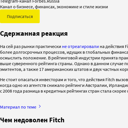
Telegram-канал Forbes.Russia
Канал о бизнесе, финансах, экономике и стиле жизни
Подписаться
Сдержанная реакция
На сей раз рынки практически
не отреагировали
на действия F
более долгосрочных процессов, идущих в глобальных финансах
осмыслить положение. В рейтинговой индустрии принята практ
выше суверенного рейтинга страны. Однако в данном случае п
эмитентов, а также 17 американских штатов и двух частных корп
Не стоит опасаться инвесторам и того, что действия Fitch вы
когда одно из агентств снижало рейтинги Австралии, Ирландии,
c 2008 года разница в кредитных рейтингах стран стала скоре
Материал по теме
Чем недоволен Fitch