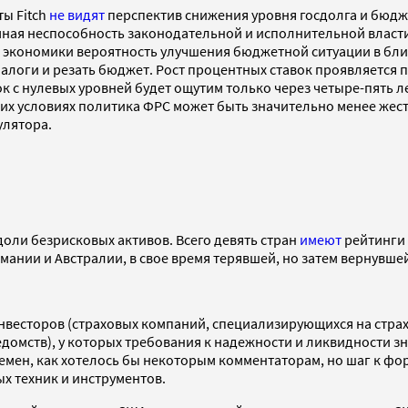
ты Fitch
не видят
перспектив снижения уровня госдолга и бюдж
емная неспособность законодательной и исполнительной влас
й экономики вероятность улучшения бюджетной ситуации в бл
налоги и резать бюджет. Рост процентных ставок проявляется
вок с нулевых уровней будет ощутим только через четыре-пять 
их условиях политика ФРС может быть значительно менее жест
улятора.
оли безрисковых активов. Всего девять стран
имеют
рейтинги 
ермании и Австралии, в свое время терявшей, но затем вернувш
нвесторов (страховых компаний, специализирующихся на страх
домств), у которых требования к надежности и ликвидности з
времен, как хотелось бы некоторым комментаторам, но шаг к 
х техник и инструментов.