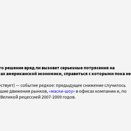
Это решение вряд ли вызовет серьезные потрясения на
мах американской экономики, справиться с которыми пока не
ествует) — событие редкое: предыдущее снижение случилось
льшие движения рынков,
«маски-шоу»
в офисах компании и, по
 Великой рецессией 2007-2009 годов.