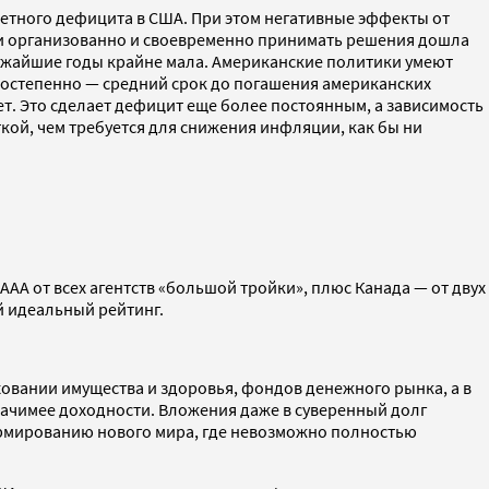
етного дефицита в США. При этом негативные эффекты от
ти организованно и своевременно принимать решения дошла
ижайшие годы крайне мала. Американские политики умеют
 постепенно — средний срок до погашения американских
лет. Это сделает дефицит еще более постоянным, а зависимость
кой, чем требуется для снижения инфляции, как бы ни
AAA от всех агентств «большой тройки», плюс Канада — от двух
ей идеальный рейтинг.
овании имущества и здоровья, фондов денежного рынка, а в
начимее доходности. Вложения даже в суверенный долг
формированию нового мира, где невозможно полностью