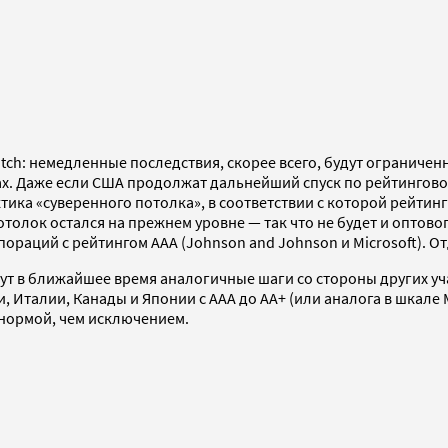
itch: немедленные последствия, скорее всего, будут ограничен
. Даже если США продолжат дальнейший спуск по рейтинговой 
ика «суверенного потолка», в соответствии с которой рейтин
отолок остался на прежнем уровне — так что не будет и оптов
ораций с рейтингом ААА (Johnson and Johnson и Microsoft). Отд
зовут в ближайшее время аналогичные шаги со стороны других 
 Италии, Канады и Японии с ААА до АА+ (или аналога в шкале M
е нормой, чем исключением.