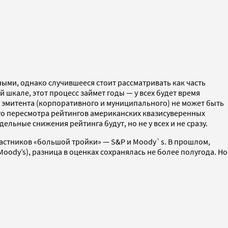
ными, однако случившееся стоит рассматривать как часть
шкале, этот процесс займет годы — у всех будет время
г эмитента (корпоративного и муниципального) не может быть
ого пересмотра рейтингов американских квазисуверенных
ельные снижения рейтинга будут, но не у всех и не сразу.
участников «большой тройки» — S&P и Moody`s. В прошлом,
oody’s), разница в оценках сохранялась не более полугода. Но