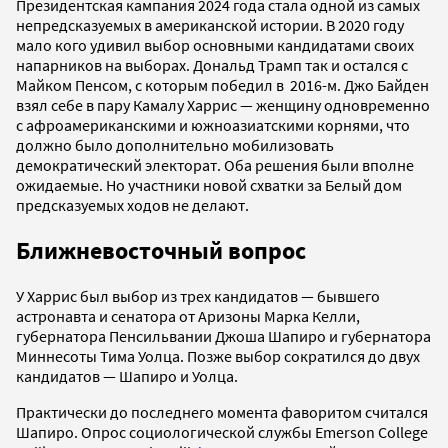
Президентская кампания 2024 года стала одной из самых
непредсказуемых в американской истории. В 2020 году
мало кого удивил выбор основными кандидатами своих
напарников на выборах. Дональд Трамп так и остался с
Майком Пенсом, с которым победил в 2016-м. Джо Байден
взял себе в пару Камалу Харрис — женщину одновременно
с афроамериканскими и южноазиатскими корнями, что
должно было дополнительно мобилизовать
демократический электорат. Оба решения были вполне
ожидаемые. Но участники новой схватки за Белый дом
предсказуемых ходов не делают.
Ближневосточный вопрос
У Харрис был выбор из трех кандидатов — бывшего
астронавта и сенатора от Аризоны Марка Келли,
губернатора Пенсильвании Джоша Шапиро и губернатора
Миннесоты Тима Уолца. Позже выбор сократился до двух
кандидатов — Шапиро и Уолца.
Практически до последнего момента фаворитом считался
Шапиро. Опрос социологической службы Emerson College