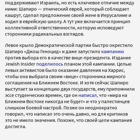
поддерживают Израиль, но есть ключевое отличие между
ними: Шапиро — этнический еврей, который соблюдает
кашрут, сделал предложение своей жене в Иерусалиме и
ходил в еврейскую школу. А тут уже включается принцип
коллективной ответственности, которую исповедуют
сторонники радикальных взглядов.
Левое крыло Демократической партии быстро окрестило
Шапиро «Джош Геноцид» и даже запустило
кампанию
против выбора его в качестве вице-президента. Издание
Jewish Insider
поделилось
планом этой кампании. Целью
левых активистов было оказание давления на Харрис,
чтобы она выбрала своим «вице» сторонника мирного
соглашения на Ближнем Востоке. И хотя сейчас Шапиро
выступает за концепцию двух государств, ему припомнили
эссе студенческих времен, где он
написал
, что «мира на
Ближнем Востоке никогда не будет» и что у палестинцев
слишком боевой настрой. Позже он неоднократно
говорил, что написал это очень давно, но для критиков
это не имело значения. Похоже, что своей цели кампания
достигла.