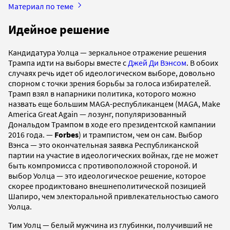
Материал по теме
Идейное решение
Кандидатура Уолца — зеркальное отражение решения
Трампа идти на выборы вместе с
Джей Ди Вэнсом
. В обоих
случаях речь идет об идеологическом выборе, довольно
спорном с точки зрения борьбы за голоса избирателей.
Трамп взял в напарники политика, которого можно
назвать еще большим MAGA-республиканцем (MAGA, Make
America Great Again — лозунг, популяризованный
Дональдом Трампом в ходе его президентской кампании
2016 года. —
Forbes
) и трампистом, чем он сам. Выбор
Вэнса — это окончательная заявка Республиканской
партии на участие в идеологических войнах, где не может
быть компромисса с противоположной стороной. И
выбор Уолца — это идеологическое решение, которое
скорее продиктовано внешнеполитической позицией
Шапиро, чем электоральной привлекательностью самого
Уолца.
Тим Уолц — белый мужчина из глубинки, получивший не