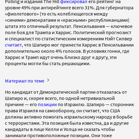
Polling и издания The Hill
фиксировал
его рейтинг на
уровне 49% при антирейтинге всего 31%. Для губернатора
«фиолетового» (то есть колеблющегося между
«синими» демократами и «красными» республиканцами)
штата это отличный результат. Пенсильвания — ключевое
поле боя для Трампа и Харрис. Политический прогнозист
и специалист по статистическим измерениям Нэйт Силвер
считает
, что Шапиро мог принести Харрис в Пенсильвании
дополнительно около 4% голосов. В условиях гонки, где
Харрис и Трамп идут очень близко друг к другу, эти
проценты могли бы стать решающими.
Материал по теме
Но кандидат от Демократической партии отказалась от
Шапиро и, скорее всего, по одной нетривиальной
причине — его
позиции
по Израилю. Шапиро — сторонник
права Израиля на самооборону, он считает, что США
должны активно помогать израильскому народу в борьбе
с террористами. Эта позиция была известна, да и другие
кандидаты в лице Келли и Уолца не сказать чтобы
занимали противоположные позиции. Они тоже