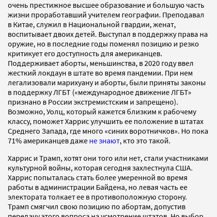
очень престижное высшее образование и большую часть
жизни проработавший учителем географии. Преподавал
в Китае, служил в Национальной гвардии, женат,
воспитывает двоих детей. Выступал в поддержку права на
оружие, но в последние годы поменял позицию и резко
критикует его доступность для американцев.
Поддерживает аборты, меньшинства, в 2020 году ввел
жесткий локдаун в штате во время пандемии. При нем
легализовали марихуану и аборты, были приняты законы
в поддержку ЛГБТ («международное движение ЛГБТ»
признано в России экстремистским и запрещено).
Возможно, Уолц, который кажется близким к рабочему
классу, поможет Харрис улучшить ее положение в штатах
Среднего Запада, где много «синих воротничков». Но пока
71% американцев даже
не знают
, кто это такой.
Харрис и Трамп, хотят они того или нет, стали участниками
культурной войны, которая сегодня захлестнула США.
Харрис попыталась стать более умеренной во время
работы в администрации Байдена, но левая часть ее
электората толкает ее в противоположную сторону.
Трамп смягчил свою позицию по абортам, допустив
передачу этого вопроса на усмотрение штатов. Но выбор