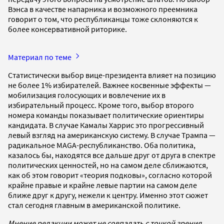
Вэнса в качестве напарника и возможного преемника
говорит о том, что республиканцы тоже склоняются к
более консервативной риторике.
Материал по теме
Статистически выбор вице-президента влияет на позицию
не более 1% избирателей. Важнее косвенные эффекты —
мобилизация голосующих и вовлечение их в
избирательный процесс. Кроме того, выбор второго
номера команды показывает политические ориентиры
кандидата. В случае Камалы Харрис это прогрессивный
левый взгляд на американскую систему. В случае Трампа —
радикальное MAGA-республиканство. Оба политика,
казалось бы, находятся все дальше друг от друга в спектре
политических ценностей, но на самом деле сближаются,
как об этом говорит «теория подковы», согласно которой
крайне правые и крайне левые партии на самом деле
ближе друг к другу, нежели к центру. Именно этот сюжет
стал сегодня главным в американской политике.
Мнение редакции может не совпадать с точкой зрения