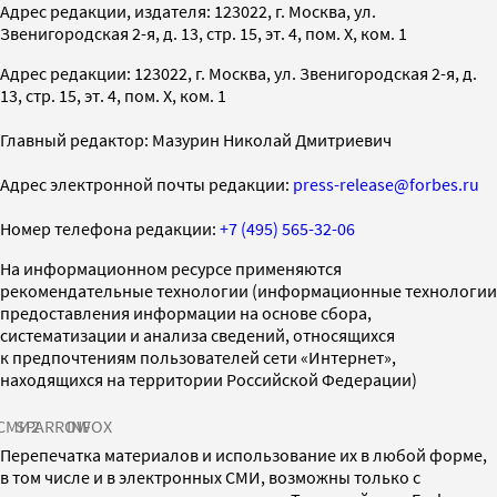
Адрес редакции, издателя: 123022, г. Москва, ул.
Звенигородская 2-я, д. 13, стр. 15, эт. 4, пом. X, ком. 1
Адрес редакции: 123022, г. Москва, ул. Звенигородская 2-я, д.
13, стр. 15, эт. 4, пом. X, ком. 1
Главный редактор: Мазурин Николай Дмитриевич
Адрес электронной почты редакции:
press-release@forbes.ru
Номер телефона редакции:
+7 (495) 565-32-06
На информационном ресурсе применяются
рекомендательные технологии (информационные технологии
предоставления информации на основе сбора,
систематизации и анализа сведений, относящихся
к предпочтениям пользователей сети «Интернет»,
находящихся на территории Российской Федерации)
СМИ2
SPARROW
INFOX
Перепечатка материалов и использование их в любой форме,
в том числе и в электронных СМИ, возможны только с