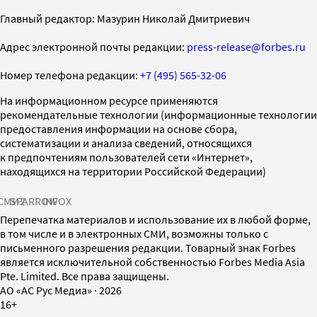
Главный редактор: Мазурин Николай Дмитриевич
Адрес электронной почты редакции:
press-release@forbes.ru
Номер телефона редакции:
+7 (495) 565-32-06
На информационном ресурсе применяются
рекомендательные технологии (информационные технологии
предоставления информации на основе сбора,
систематизации и анализа сведений, относящихся
к предпочтениям пользователей сети «Интернет»,
находящихся на территории Российской Федерации)
СМИ2
SPARROW
INFOX
Перепечатка материалов и использование их в любой форме,
в том числе и в электронных СМИ, возможны только с
письменного разрешения редакции. Товарный знак Forbes
является исключительной собственностью Forbes Media Asia
Pte. Limited. Все права защищены.
AO «АС Рус Медиа»
·
2026
16+