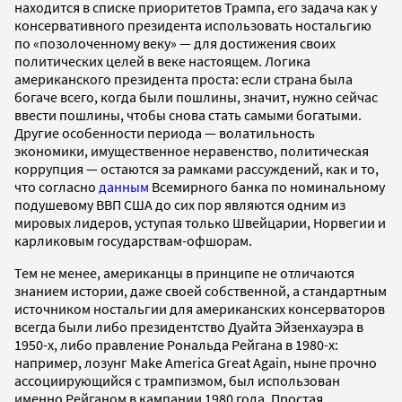
находится в списке приоритетов Трампа, его задача как у
консервативного президента использовать ностальгию
по «позолоченному веку» — для достижения своих
политических целей в веке настоящем. Логика
американского президента проста: если страна была
богаче всего, когда были пошлины, значит, нужно сейчас
ввести пошлины, чтобы снова стать самыми богатыми.
Другие особенности периода — волатильность
экономики, имущественное неравенство, политическая
коррупция — остаются за рамками рассуждений, как и то,
что согласно
данным
Всемирного банка по номинальному
подушевому ВВП США до сих пор являются одним из
мировых лидеров, уступая только Швейцарии, Норвегии и
карликовым государствам-офшорам.
Тем не менее, американцы в принципе не отличаются
знанием истории, даже своей собственной, а стандартным
источником ностальгии для американских консерваторов
всегда были либо президентство Дуайта Эйзенхауэра в
1950-х, либо правление Рональда Рейгана в 1980-х:
например, лозунг Make America Great Again, ныне прочно
ассоциирующийся с трампизмом, был использован
именно Рейганом в кампании 1980 года. Простая