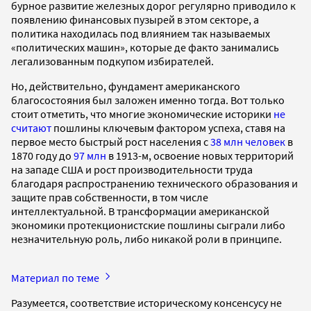
бурное развитие железных дорог регулярно приводило к
появлению финансовых пузырей в этом секторе, а
политика находилась под влиянием так называемых
«политических машин», которые де факто занимались
легализованным подкупом избирателей.
Но, действительно, фундамент американского
благосостояния был заложен именно тогда. Вот только
стоит отметить, что многие экономические историки
не
считают
пошлины ключевым фактором успеха, ставя на
первое место быстрый рост населения с
38 млн человек
в
1870 году до
97 млн
в 1913-м, освоение новых территорий
на западе США и рост производительности труда
благодаря распространению технического образования и
защите прав собственности, в том числе
интеллектуальной. В трансформации американской
экономики протекционистские пошлины сыграли либо
незначительную роль, либо никакой роли в принципе.
Материал по теме
Разумеется, соответствие историческому консенсусу не