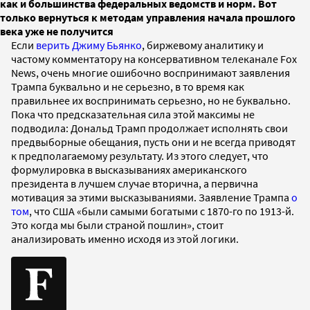
как и большинства федеральных ведомств и норм. Вот
только вернуться к методам управления начала прошлого
века уже не получится
Если
верить Джиму Бьянко
, биржевому аналитику и
частому комментатору на консервативном телеканале Fox
News, очень многие ошибочно воспринимают заявления
Трампа буквально и не серьезно, в то время как
правильнее их воспринимать серьезно, но не буквально.
Пока что предсказательная сила этой максимы не
подводила: Дональд Трамп продолжает исполнять свои
предвыборные обещания, пусть они и не всегда приводят
к предполагаемому результату. Из этого следует, что
формулировка в высказываниях американского
президента в лучшем случае вторична, а первична
мотивация за этими высказываниями. Заявление Трампа
о
том
, что США «были самыми богатыми с 1870-го по 1913-й.
Это когда мы были страной пошлин», стоит
анализировать именно исходя из этой логики.