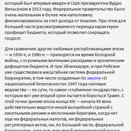
который был впервые введен в США президентом Вудро
Вильсоном в 1913 году. Федеральное правительство было
очень маленьким и более чем наполовину
финансировалось за счет дохода от пошлин. При этом для
большей части рассматриваемого периода характерен
профицит бюджета, который позволял сокращать
госдолг.
Для сравнения: другие любимые республиканцами эпохи
— и 1950-е, и 1980-е — приходятся на время Холодной
войны, с огромными военными расходами и хроническим
дефицитом бюджета. И при Эйзенхауэре, и при Рейгане
уже существовала масштабная система федеральной
бюрократии, в том числе созданные по
закону
«О
национальной безопасности» 1947 года силовые
ведомства — по сути, то самое «глубинное государство», с
которым вот уже второй срок пытается бороться Трамп. С
этой точки зрения эпоха конца XIX — начала XX века
действительно видится некой волшебной страной с
кисельными реками и молочными берегами, когда нет
еще ни федеральных налогов, ни федеральных
регуляторных актов, ни, по большей части, федеральной
бюрократии, зато есть взрывной экономический рост и