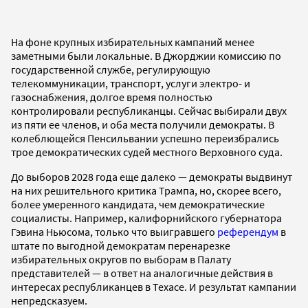
На фоне крупных избирательных кампаний менее
заметными были локальные. В Джорджии комиссию по
государственной службе, регулирующую
телекоммуникации, транспорт, услуги электро- и
газоснабжения, долгое время полностью
контролировали республиканцы. Сейчас выбирали двух
из пяти ее членов, и оба места получили демократы. В
колеблющейся Пенсильвании успешно переизбрались
трое демократических судей местного Верховного суда.
До выборов 2028 года еще далеко — демократы выдвинут
на них решительного критика Трампа, но, скорее всего,
более умеренного кандидата, чем демократические
социалисты. Например, калифорнийского губернатора
Гэвина Ньюсома, только что выигравшего
референдум
в
штате по выгодной демократам перенарезке
избирательных округов по выборам в Палату
представителей — в ответ на аналогичные действия в
интересах республиканцев в Техасе. И результат кампании
непредсказуем.