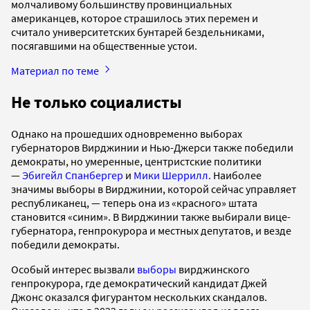
молчаливому большинству провинциальных
американцев, которое страшилось этих перемен и
считало университетских бунтарей бездельниками,
посягавшими на общественные устои.
Материал по теме
Не только социалисты
Однако на прошедших одновременно выборах
губернаторов Вирджинии и Нью-Джерси также победили
демократы, но умеренные, центристские политики
—
Эбигейл Спанбергер
и
Мики Шеррилл.
Наиболее
значимы выборы в Вирджинии, которой сейчас управляет
республиканец, — теперь она из «красного» штата
становится «синим». В Вирджинии также выбирали вице-
губернатора, генпрокурора и местных депутатов, и везде
победили демократы.
Особый интерес вызвали
выборы
вирджинского
генпрокурора, где демократический кандидат Джей
Джонс оказался фигурантом нескольких скандалов.