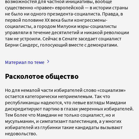
возможностей для частной инициативы, вообще
существенно «правее» европейской — в истории страны
не было ни одного президента-социалиста. Правда, в
первой половине XX века были конгрессмены-
социалисты, а городом Милуоки мэры-социалисты
управляли в течение десятилетий и никакой революции
там не устроили. Сейчас в Сенате заседает социалист
Берни Сандерс, голосующий вместе с демократами.
Материал по теме
Расколотое общество
Но для немалой части избирателей слово «социализм»
остается категорически неприемлемым. Так что
республиканцы надеются, что левые взгляды Мамдани
дискредитируют партию в глазах умеренных избирателей.
Тем более что Мамдани не только социалист, но и
мусульманин, и симпатизант палестинцев, а у многих
избирателей из глубинки такие кандидаты вызывают
недовольство.