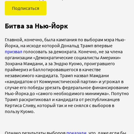
Подписаться
Битва за Нью-Йорк
Главной, конечно, была кампания по выборам мэра Нью-
Йорка, на исходе которой Дональд Трамп впервые
призвал
голосовать за демократа. Конечно, не за члена
организации «Демократические социалисты Америки»
Зохрана Мамдани, а за Эндрю Куомо, проигравшего
праймериз и баллотировавшегося в качестве
независимого кандидата. Трамп назвал Мамдани
«кандидатом от Коммунистической партии» и угрожал в
случае его победы урезать федеральное финансирование
Нью-Йорка до «самого необходимого минимума». Попутно
Трамп раскритиковал и кандидата от республиканцев
Кертиса Сливу, который так и не снялся с выборов в
пользу Куомо.
Однако результаты выборов
показали
, что, даже если бы