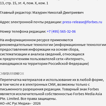
13, стр. 15, эт. 4, пом. X, ком. 1
Главный редактор: Мазурин Николай Дмитриевич
Адрес электронной почты редакции:
press-release@forbes.ru
Номер телефона редакции:
+7 (495) 565-32-06
На информационном ресурсе применяются
рекомендательные технологии (информационные технологии
предоставления информации на основе сбора,
систематизации и анализа сведений, относящихся
к предпочтениям пользователей сети «Интернет»,
находящихся на территории Российской Федерации)
СМИ2
SPARROW
INFOX
Перепечатка материалов и использование их в любой форме,
в том числе и в электронных СМИ, возможны только с
письменного разрешения редакции. Товарный знак Forbes
является исключительной собственностью Forbes Media Asia
Pte. Limited. Все права защищены.
AO «АС Рус Медиа»
·
2026