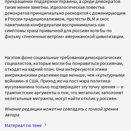
прекращение поддержки Украины, а среди демократов
такие менее заметны. Идеологическая повестка
демократов принципиально расходится с доминирующим
в России традиционализмом, протесты BLM и снос
памятников конфедератам воспринимались как
симптомы краха привычной для россиян хотя бы по
фильму «Унесенные ветром» американской цивилизации.
На этом фоне социальные требования демократических
социалистов, которые могли бы понравиться россиянам,
отходят на задний план. Они интересуются этими
американскими реалиями еще меньше, чем «культурными
войнами» в США. Приход же на пост мэра политика-
мусульманина только подтверждает эту точку зрения — и
трампистские аргументы о том, что мегаполис заполонят
нелегальные мигранты, могут найти отклик у россиян.
Мнение редакции может не совпадать с точкой зрения
автора
Материал по теме