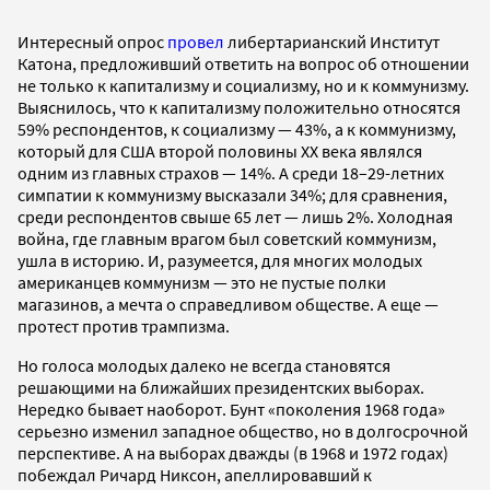
Интересный опрос
провел
либертарианский Институт
Катона, предложивший ответить на вопрос об отношении
не только к капитализму и социализму, но и к коммунизму.
Выяснилось, что к капитализму положительно относятся
59% респондентов, к социализму — 43%, а к коммунизму,
который для США второй половины ХХ века являлся
одним из главных страхов — 14%. А среди 18–29-летних
симпатии к коммунизму высказали 34%; для сравнения,
среди респондентов свыше 65 лет — лишь 2%. Холодная
война, где главным врагом был советский коммунизм,
ушла в историю. И, разумеется, для многих молодых
американцев коммунизм — это не пустые полки
магазинов, а мечта о справедливом обществе. А еще —
протест против трампизма.
Но голоса молодых далеко не всегда становятся
решающими на ближайших президентских выборах.
Нередко бывает наоборот. Бунт «поколения 1968 года»
серьезно изменил западное общество, но в долгосрочной
перспективе. А на выборах дважды (в 1968 и 1972 годах)
побеждал Ричард Никсон, апеллировавший к