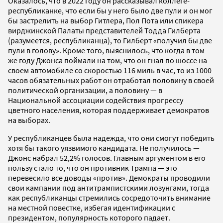
Оказалось, что в 2022 году он рассказывал коллеге-
республиканке, что если бы у него было две пули и он мог
бы застрелить на выбор Гитлера, Пол Пота или спикера
вирджинской Палаты представителей Тодда Гилберта
(разумеется, республиканца), то Гилберт «получил бы две
пули в голову». Кроме того, выяснилось, что когда в том
же году Джонса поймали на том, что он гнал по шоссе на
своем автомобиле со скоростью 116 миль в час, то из 1000
часов обязательных работ он отработал половину в своей
политической организации, а половину — в
Национальной ассоциации содействия прогрессу
цветного населения, которая поддерживает демократов
на выборах.
У республиканцев была надежда, что они смогут победить
хотя бы такого уязвимого кандидата. Не получилось —
Джонс набрал 52,2% голосов. Главным аргументом в его
пользу стало то, что он противник Трампа — это
перевесило все доводы «против». Демократы проводили
свои кампании под антитрампистскими лозунгами, тогда
как республиканцы стремились сосредоточить внимание
на местной повестке, избегая идентификации с
президентом, популярность которого падает.