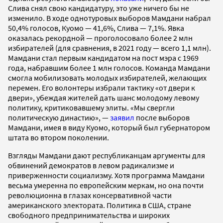
Слива снял свою кандидатуру, это уже ничего бы не
изменило. В ходе однотуровых выборов Мамдани набрал
50,4% голосов, Куомо — 41,6%, Слива — 7,1%. Явка
оказалась рекордной — проголосовало более 2 млн
избирателей (для сравнения, в 2021 году — всего 1,1 млн).
Мамдани стал первым кандидатом на пост мэра с 1969
года, набравшим более 1 млн голосов. Команда Мамдани
смогла мобилизовать молодых избирателей, желающих
перемен. Его волонтеры избрали тактику «от двери к
двери», убеждая жителей дать шанс молодому левому
политику, критиковавшему элиты. «Мы свергли
политическую династию», —
заявил
после выборов
Мамдани, имея в виду Куомо, который был губернатором
штата во втором поколении.
Взгляды Мамдани дают республиканцам аргументы для
обвинений демократов в левом радикализме и
приверженности социализму. Хотя программа Мамдани
весьма умеренна по европейским меркам, но она почти
революционна в глазах консервативной части
американского электората. Политика в США, стране
свободного предпринимательства и широких