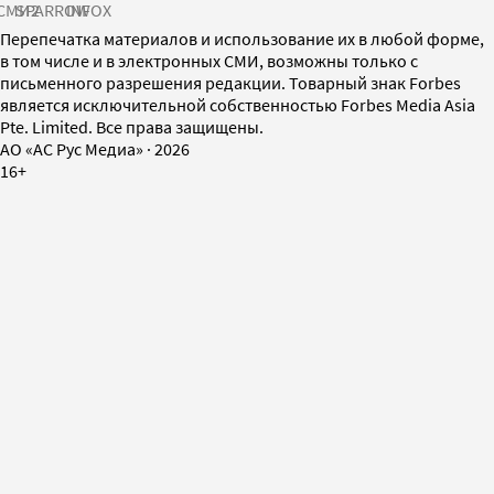
СМИ2
SPARROW
INFOX
Перепечатка материалов и использование их в любой форме,
в том числе и в электронных СМИ, возможны только с
письменного разрешения редакции. Товарный знак Forbes
является исключительной собственностью Forbes Media Asia
Pte. Limited. Все права защищены.
AO «АС Рус Медиа»
·
2026
16+