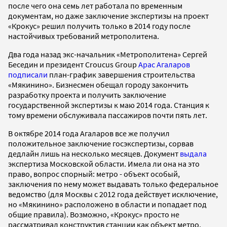
после чего она семь лет работала по временным
документам, но даже заключение экспертизы на проект
«Крокус» решил получить только в 2014 году после
настойчивых требований метрополитена.
Два года назад экс-начальник «Метрополитена» Сергей
Беседин и президент Croucus Group
Арас Агаларов
подписали
план-график завершения строительства
«Мякинино». Бизнесмен обещал городу закончить
разработку проекта и получить заключение
государственной экспертизы к маю 2014 года. Станция к
тому времени обслуживала пассажиров почти пять лет.
В октябре 2014 года Агаларов все же получил
положительное заключение госэкспертизы, сорвав
дедлайн лишь на несколько месяцев. Документ
выдала
экспертиза Московской области. Имела ли она на это
право, вопрос спорный: метро - объект особый,
заключения по нему может выдавать только федеральное
ведомство (для Москвы с 2012 года действует исключение,
но «Мякинино» расположено в области и попадает под
общие правила). Возможно, «Крокус» просто не
рассматривал конструктив станции как объект метро,