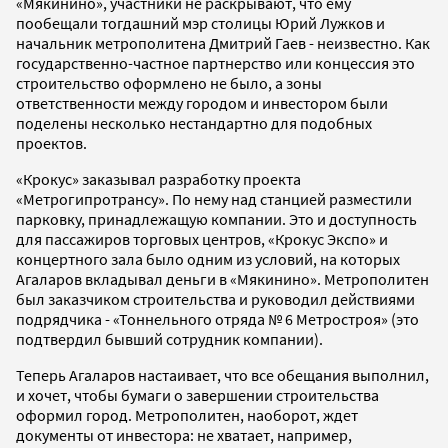
«Мякинино», участники не раскрывают, что ему
пообещали тогдашний мэр столицы Юрий Лужков и
начальник метрополитена Дмитрий Гаев - неизвестно. Как
государственно-частное партнерство или концессия это
строительство оформлено не было, а зоны
ответственности между городом и инвестором были
поделены несколько нестандартно для подобных
проектов.
«Крокус» заказывал разработку проекта
«Метрогипротрансу». По нему над станцией разместили
парковку, принадлежащую компании. Это и доступность
для пассажиров торговых центров, «Крокус Экспо» и
концертного зала было одним из условий, на которых
Агаларов вкладывал деньги в «Мякинино». Метрополитен
был заказчиком строительства и руководил действиями
подрядчика - «Тоннельного отряда № 6 Метростроя» (это
подтвердил бывший сотрудник компании).
Теперь Агаларов настаивает, что все обещания выполнил,
и хочет, чтобы бумаги о завершении строительства
оформил город. Метрополитен, наоборот, ждет
документы от инвестора: не хватает, например,