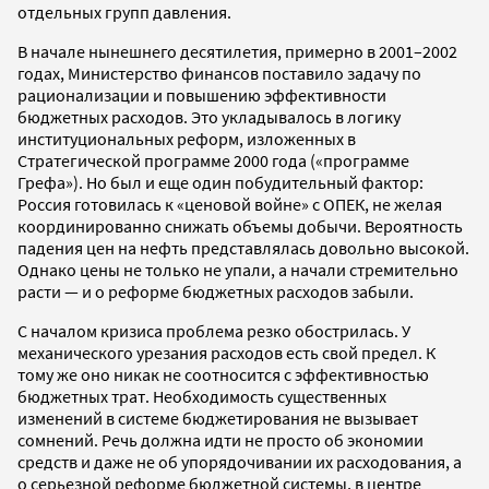
отдельных групп давления.
В начале нынешнего десятилетия, примерно в 2001–2002
годах, Министерство финансов поставило задачу по
рационализации и повышению эффективности
бюджетных расходов. Это укладывалось в логику
институциональных реформ, изложенных в
Стратегической программе 2000 года («программе
Грефа»). Но был и еще один побудительный фактор:
Россия готовилась к «ценовой войне» с ОПЕК, не желая
координированно снижать объемы добычи. Вероятность
падения цен на нефть представлялась довольно высокой.
Однако цены не только не упали, а начали стремительно
расти — и о реформе бюджетных расходов забыли.
С началом кризиса проблема резко обострилась. У
механического урезания расходов есть свой предел. К
тому же оно никак не соотносится с эффективностью
бюджетных трат. Необходимость существенных
изменений в системе бюджетирования не вызывает
сомнений. Речь должна идти не просто об экономии
средств и даже не об упорядочивании их расходования, а
о серьезной реформе бюджетной системы, в центре