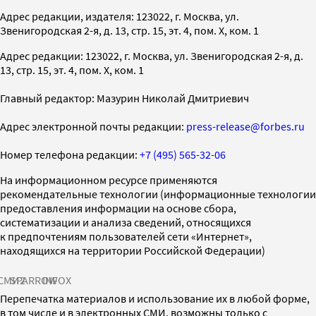
Адрес редакции, издателя: 123022, г. Москва, ул.
Звенигородская 2-я, д. 13, стр. 15, эт. 4, пом. X, ком. 1
Адрес редакции: 123022, г. Москва, ул. Звенигородская 2-я, д.
13, стр. 15, эт. 4, пом. X, ком. 1
Главный редактор: Мазурин Николай Дмитриевич
Адрес электронной почты редакции:
press-release@forbes.ru
Номер телефона редакции:
+7 (495) 565-32-06
На информационном ресурсе применяются
рекомендательные технологии (информационные технологии
предоставления информации на основе сбора,
систематизации и анализа сведений, относящихся
к предпочтениям пользователей сети «Интернет»,
находящихся на территории Российской Федерации)
СМИ2
SPARROW
INFOX
Перепечатка материалов и использование их в любой форме,
в том числе и в электронных СМИ, возможны только с