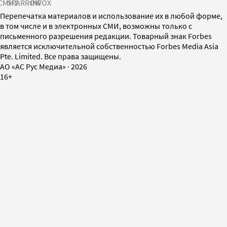
СМИ2
SPARROW
INFOX
Перепечатка материалов и использование их в любой форме,
в том числе и в электронных СМИ, возможны только с
письменного разрешения редакции. Товарный знак Forbes
является исключительной собственностью Forbes Media Asia
Pte. Limited. Все права защищены.
AO «АС Рус Медиа»
·
2026
16+