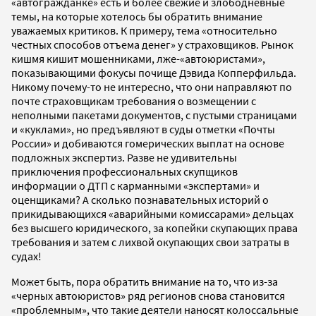
«автогражданке» есть и более свежие и злободневные
темы, на которые хотелось бы обратить внимание
уважаемых критиков. К примеру, тема «относительно
честных способов отъема денег» у страховщиков. Рынок
кишмя кишит мошенниками, лже-«автоюристами»,
показывающими фокусы почище Дэвида Копперфильда.
Никому почему-то не интересно, что они направляют по
почте страховщикам требования о возмещении с
неполными пакетами документов, с пустыми страницами
и «куклами», но предъявляют в суды отметки «Почты
России» и добиваются гомерических выплат на основе
подложных экспертиз. Разве не удивительны
приключения профессиональных скупщиков
информации о ДТП с карманными «экспертами» и
оценщиками? А сколько познавательных историй о
прикидывающихся «аварийными комиссарами» дельцах
без высшего юридического, за копейки скупающих права
требования и затем с лихвой окупающих свои затраты в
судах!
Может быть, пора обратить внимание на то, что из-за
«черных автоюристов» ряд регионов снова становится
«проблемным», что такие деятели наносят колоссальные