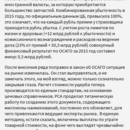
иностранной валюты, за которую приобретается
большинство запчастей. Комбинированная убыточность в
2015 году, по официальным данным ЦБ, превысила 100%,
это означает, что на каждый рубль премии у страховщика
приходится рубль убытка. С учетом роста лимитов по
жизни и здоровью (+12 млрд рублей к убыточности) и
комиссионного вознаграждения и расходов на ведение
дела (23% от премий + 50,3 млрд рублей) совокупный
финансовый результат по ОСАГО за 2015 год составил
минус 0,3 млрд рублей.
После внесения ряда поправок в закон об ОСАГО ситуация
на рынке изменилась. Он стал выправляться, и не
замечать этого, на мой взгляд, можно только сознательно
закрывая глаза. Расчет стоимости ущерба теперь
производится по единым стандартам, на основании
ценовых справочников. РСА проделал титаническую
работу по созданию этого документа, содержащего
миллионы наименований, постоянно его обновляет, для
чего привлекаются ведущие эксперты рынка. В единую
методику, кстати сказать, включены выплаты по утрате
товарной стоимости, на фоне чего выглядят чрезвычайно