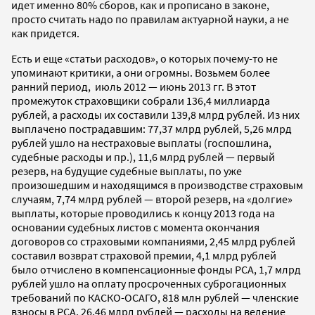
идет именно 80% сборов, как и прописано в законе,
просто считать надо по правилам актуарной науки, а не
как придется.
Есть и еще «статьи расходов», о которых почему-то не
упоминают критики, а они огромны. Возьмем более
ранний период, июль 2012 — июнь 2013 гг. В этот
промежуток страховщики собрали 136,4 миллиарда
рублей, а расходы их составили 139,8 млрд рублей. Из них
выплачено пострадавшим: 77,37 млрд рублей, 5,26 млрд
рублей ушло на нестраховые выплаты (госпошлина,
судебные расходы и пр.), 11,6 млрд рублей — первый
резерв, на будущие судебные выплаты, по уже
произошедшим и находящимся в производстве страховым
случаям, 7,74 млрд рублей — второй резерв, на «долгие»
выплаты, которые проводились к концу 2013 года на
основании судебных листов с момента окончания
договоров со страховыми компаниями, 2,45 млрд рублей
составил возврат страховой премии, 4,1 млрд рублей
было отчислено в компенсационные фонды РСА, 1,7 млрд
рублей ушло на оплату просроченных суброгационных
требований по КАСКО-ОСАГО, 818 млн рублей — членские
взносы в РСА, 26,46 млрд рублей — расходы на ведение